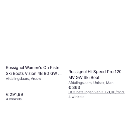
Rossignol Women's On Piste
Rossignol Hi-Speed Pro 120
Leki Elite Lady Ski Poles
Ski Boots Vizion 4B 80 GW -
MV GW Ski Boot
Black-Dark Anthracite-White
Afdalingslaars, Vrouw
White
Afdalingslaars, Unisex, Man
Afdalings-skistok, Vrouw
€ 363
€ 54,99
Of 3 betalingen van € 121,00/mnd.
4 winkels
€ 291,99
4 winkels
4 winkels