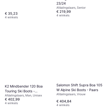
23/24
Afdalingslaars, Senior
€ 219,99
€ 35,23
4 winkels
4 winkels
Salomon Shift Supra Boa 105
K2 Mindbender 120 Boa
W Alpine Ski Boots - Paars
Touring Ski Boots -
Afdalingslaars, Vrouw
Afdalingslaars, Man, Unisex
Blauw/Bruin
€ 402,99
€ 404,84
4 winkels
4 winkels