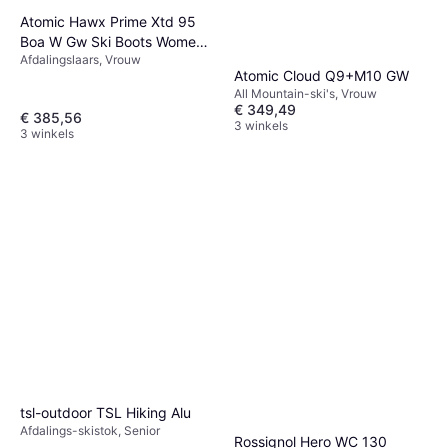
Atomic Hawx Prime Xtd 95
Boa W Gw Ski Boots Women
Afdalingslaars, Vrouw
Black
Atomic Cloud Q9+M10 GW
All Mountain-ski's, Vrouw
€ 349,49
€ 385,56
3 winkels
3 winkels
Elan Ripstick 102 Flat
Freerideski 175cm
€ 446,20
Of 3 betalingen van € 148,73/mnd.
2 winkels
tsl-outdoor TSL Hiking Alu
Afdalings-skistok, Senior
Rossignol Hero WC 130