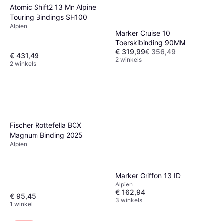
Atomic Shift2 13 Mn Alpine
Touring Bindings SH100
Alpien
Marker Cruise 10
Toerskibinding 90MM
€ 319,99
€ 356,49
€ 431,49
2 winkels
2 winkels
Fischer Rottefella BCX
Magnum Binding 2025
Alpien
Fischer The Curv GT 76 TPR
RSW Powerrail Alpine Skis
Marker Griffon 13 ID
Man
Pack
Alpien
€ 389,99
€ 162,94
€ 95,45
2 winkels
3 winkels
1 winkel