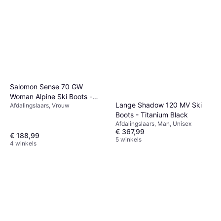
Salomon Sense 70 GW
Woman Alpine Ski Boots -
Lange Shadow 120 MV Ski
Afdalingslaars, Vrouw
Black/Black/Oil Green
Boots - Titanium Black
Afdalingslaars, Man, Unisex
€ 367,99
€ 188,99
5 winkels
4 winkels