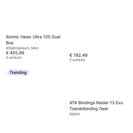
Fischer Attack 14 Mn Alpine
Ski Bindings
Atomic Hawx Ultra 100 Dual
€ 234,95
Boa
1 winkel
Afdalingslaars, Man
€ 455,99
€ 792,49
2 winkels
2 winkels
Trending
ATK Bindings Raider 13 Evo
Toerskibinding Geel
Alpien