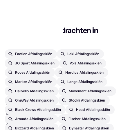
3 winkels
1
2
3
...
22
...
41
Populaire zoekopdrachten in 
Afdalingsskiën
Faction Afdalingsskiën
Leki Afdalingsskiën
JO Sport Afdalingsskiën
Vola Afdalingsskiën
Roces Afdalingsskiën
Nordica Afdalingsskiën
Marker Afdalingsskiën
Lange Afdalingsskiën
Dalbello Afdalingsskiën
Movement Afdalingsskiën
OneWay Afdalingsskiën
Stöckli Afdalingsskiën
K2 Skistokken Power
Composite (110cm Gun
Black Crows Afdalingsskiën
Head Afdalingsskiën
Afdalings-skistok, Senior
Metal)
€ 24,99
€ 29,99
Armada Afdalingsskiën
Fischer Afdalingsskiën
3 winkels
Blizzard Afdalingsskiën
Dynastar Afdalingsskiën