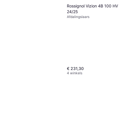
Rossignol Vizion 4B 100 HV
24/25
Leki Wcr Tbs Sl 3d
Afdalingslaars
Afdalings-skistok, Vrouw
€ 83,99
6 winkels
€ 231,30
4 winkels