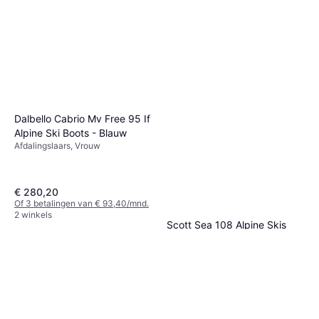
Dalbello Cabrio Mv Free 95 If
Alpine Ski Boots - Blauw
Afdalingslaars, Vrouw
€ 280,20
Of 3 betalingen van € 93,40/mnd.
2 winkels
Scott Sea 108 Alpine Skis
Head Supershape E-Magnum
Grijs
PRD 12 GW Alpinski
Man
€ 599,45
€ 591
€ 687,49
Of 3 betalingen van € 199,81/mnd.
2 winkels
2 winkels