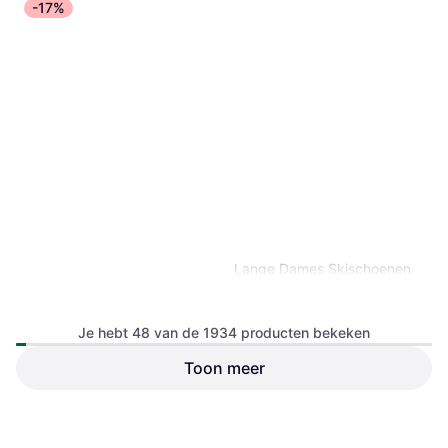
-17%
Lange Dames Skischoenen
RX 110 LV - Noir
Afdalingslaars, Vrouw
Je hebt 48 van de 1934 producten bekeken
Toon meer
€ 237,99