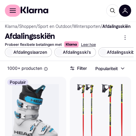
Voor shoppers
Voor bedrijven
Klarna
/
Shoppen
/
Sport en Outdoor
/
Wintersporten
/
Afdalingsskiën
Afdalingsskiën
Probeer flexibele betalingen met
Leer hoe
Afdalingslaarzen
Afdalingsski's
Afdalingsskib
1000+ producten
Filter
Populariteit
Populair