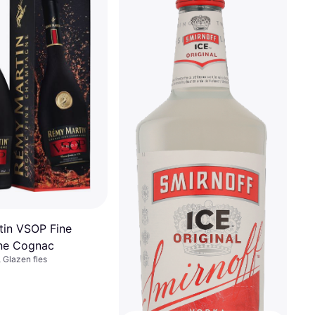
 Baroko
zen fles
Aperol Aperitivo
in VSOP Fine
Fruitlikeur, 11%, Italië, Glazen fles
e Cognac
€ 15,21
 Glazen fles
8 winkels