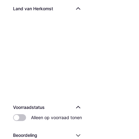
Land van Herkomst
Martell VS Single D
Cognac, 40%, Frankrijk, 
€ 31,90
2 winkels
Voorraadstatus
Alleen op voorraad tonen
Beoordeling