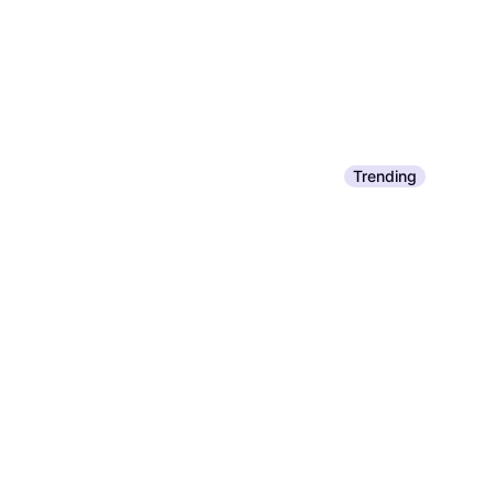
Grey Goose Vodka
Vodka, 40%, Frankrijk, G
€ 34,90
Trending
6 winkels
Smirnoff Ice Rasp
Vodka, 4%, Glazen fles