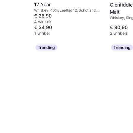
12 Year
Glenfiddic
Whiskey, 40%, Leeftijd 12, Schotland,
Malt
Glazen fles
€ 26,90
Whiskey, Sing
4 winkels
Verenigd Koni
€ 34,90
€ 90,90
1 winkel
2 winkels
 40% 70cl
lazen fles
Trending
Trending
berry 70CL