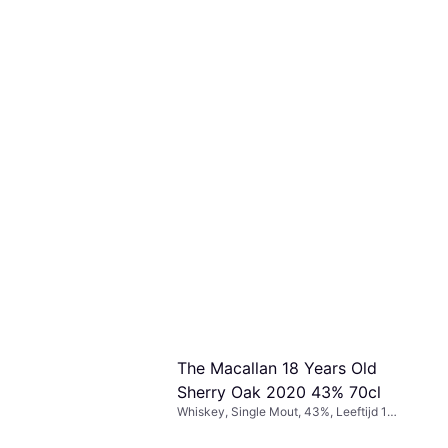
ack Spiced Rum
iben, Glazen fles
20,90
Cacique Añejo Superior Rum
70 cl
€ 16,40
3 winkels
The Macallan 18 Years Old
Sherry Oak 2020 43% 70cl
Whiskey, Single Mout, 43%, Leeftijd 18,
Schotland, Speyside, Glazen fles