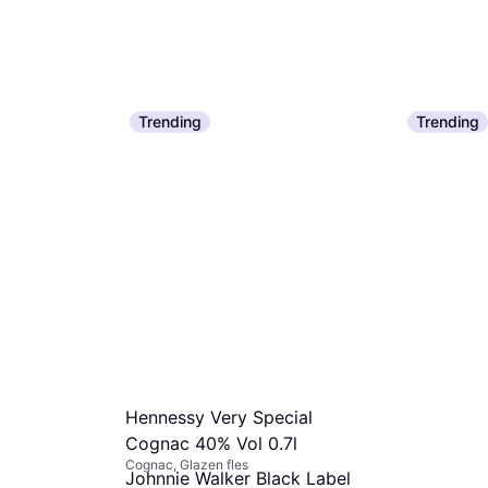
Trending
Trending
GlenAllach
Whiskey, Sing
Schotland, Sp
€ 44,95
3 winkels
Hennessy Very Special
Cognac 40% Vol 0.7l
Cognac, Glazen fles
Johnnie Walker Black Label