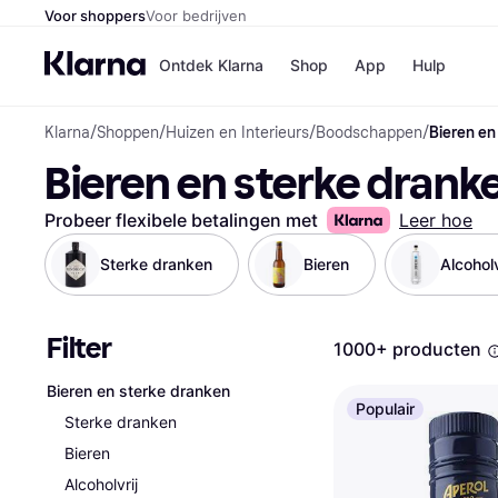
Voor shoppers
Voor bedrijven
Ontdek Klarna
Shop
App
Hulp
Klarna
/
Shoppen
/
Huizen en Interieurs
/
Boodschappen
/
Bieren en
Winkels
Bieren en sterke drank
MediaMark
B
Bol
B
Booking.c
B
Probeer flexibele betalingen met
Leer hoe
H&M
B
Kruidvat
Sterke dranken
Bieren
Alcoholv
Filter
Winkeloverzich
1000+ producten
Bieren en sterke dranken
Populair
Sterke dranken
Bieren
Alcoholvrij