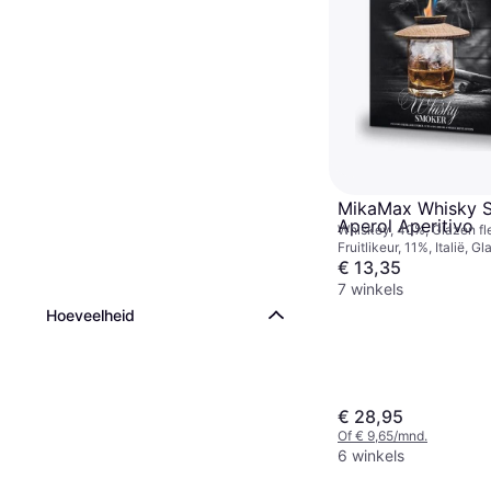
MikaMax Whisky 
Aperol Aperitivo
Whiskey, 40%, Glazen fl
Fruitlikeur, 11%, Italië, Gl
€ 13,35
7 winkels
Hoeveelheid
€ 28,95
Of € 9,65/mnd.
6 winkels