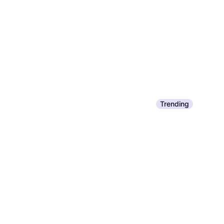
€ 3,95
3 winkels
Trending