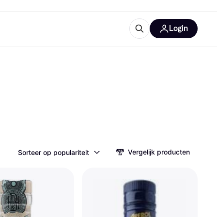
Login
ooruitrustingen
IM
categorieën
Vergelijk producten
Sorteer op populariteit