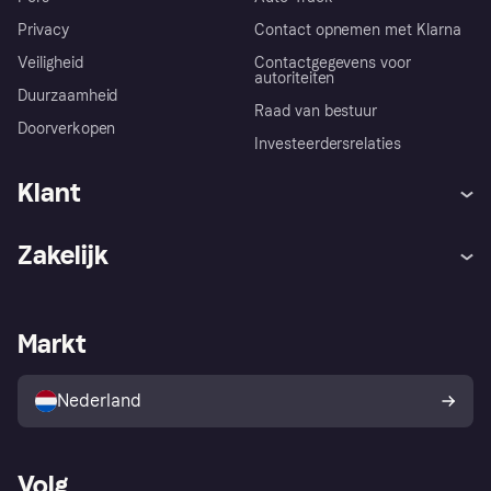
Privacy
Contact opnemen met Klarna
Veiligheid
Contactgegevens voor
autoriteiten
Duurzaamheid
Raad van bestuur
Doorverkopen
Investeerdersrelaties
Klant
Hulp
Klachten
Zakelijk
Login
Onze belofte
Webwinkelsupport
Developers
De Klarna app
Privacyinstellingen
Zakelijke login
Operationele status
Markt
Winkeloverzicht
Je herroepingsrecht
Verkoop met Klarna
Platformen en partners
Kopersbescherming voor
consumenten
Nederland
Volg