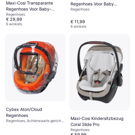
Maxi-Cosi Transparante
Regenhoes Voor Baby
Regenhoes Voor Baby-
Regenhoes
Autostoeltje
Regenhoes
Autozitje
€ 29,99
€ 11,99
6 winkels
6 winkels
Cybex Aton/Cloud
Regenhoes
Maxi-Cosi Kindersitzbezug
Regenhoes, Achterwaarts gerichte
Coral Slide Pro
stoelen, Windbestendig
Regenhoes
€ 59,99