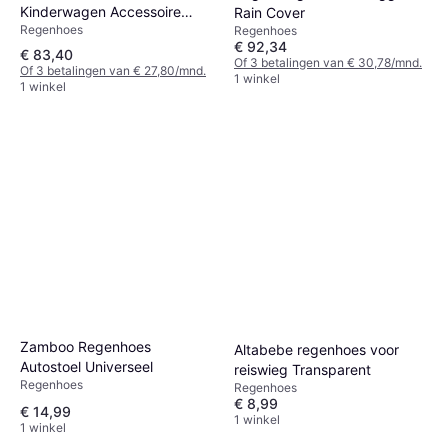
Kinderwagen Accessoire
Rain Cover
Regenhoes
Regenhoes
Regenhoes
€ 92,34
€ 83,40
Of 3 betalingen van € 30,78/mnd.
Of 3 betalingen van € 27,80/mnd.
1 winkel
1 winkel
Zamboo Regenhoes
Altabebe regenhoes voor
Autostoel Universeel
reiswieg Transparent
Regenhoes
Regenhoes
€ 8,99
€ 14,99
1 winkel
1 winkel