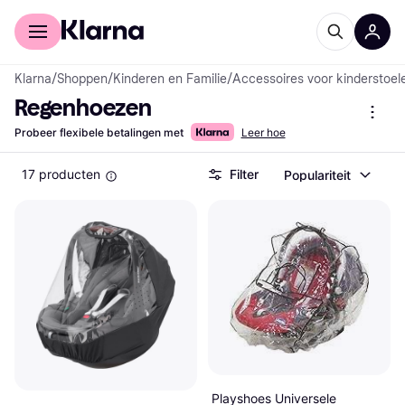
Voor shoppers
Voor bedrijven
Klarna
/
Shoppen
/
Kinderen en Familie
/
Accessoires voor kinderstoele
Regenhoezen
Probeer flexibele betalingen met
Leer hoe
17 producten
Filter
Populariteit
Playshoes Universele