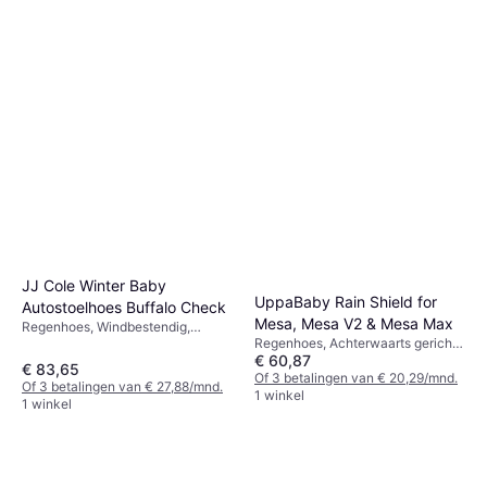
JJ Cole Winter Baby
UppaBaby Rain Shield for
Autostoelhoes Buffalo Check
Mesa, Mesa V2 & Mesa Max
Regenhoes, Windbestendig,
Regenhoes, Achterwaarts gerichte
Wasbaar in de Machine
€ 60,87
stoelen, Opvouwbaar
€ 83,65
Of 3 betalingen van € 20,29/mnd.
Of 3 betalingen van € 27,88/mnd.
1 winkel
1 winkel