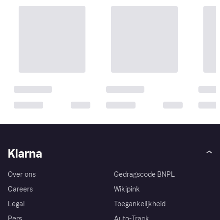
Klarna
Over ons
Gedragscode BNPL
Careers
Wikipink
Legal
Toegankelijkheid
Pers
Auto-Track