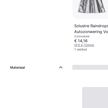
Solustre Raindrop
Autozonwering Vo
Zonnedoek
Huisdieren
€ 14,16
Of € 4,72/mnd.
1 winkel
Materiaal