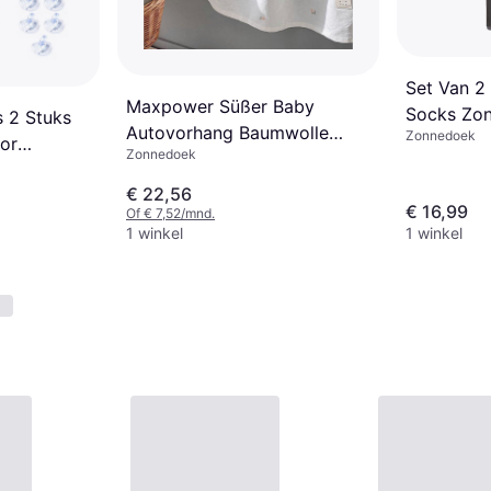
Set Van 2
Maxpower Süßer Baby
Socks Zo
s 2 Stuks
Autovorhang Baumwolle
Zonnedoek
Auto's Zw
or
Zonnedoek
Sonnenschutztuch
€ 22,56
€ 16,99
Of € 7,52/mnd.
1 winkel
1 winkel