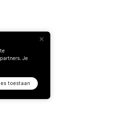
te
partners. Je
les toestaan