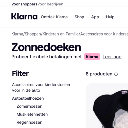
Voor shoppers
Voor bedrijven
Ontdek Klarna
Shop
App
Hulp
Klarna
/
Shoppen
/
Kinderen en Familie
/
Accessoires voor kinderst
Winkels
Zonnedoeken
Media
B
Bol
B
Booki
B
Probeer flexibele betalingen met
Leer hoe
H&M
B
Kruidv
Filter
8 producten
Accessoires voor kinderstoelen
voor in de auto
Winkelove
Autostoelhoezen
Zomerhoezen
Muskietennetten
Regenhoezen