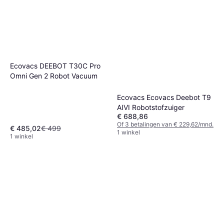
Ecovacs DEEBOT T30C Pro
Omni Gen 2 Robot Vacuum
Ecovacs Ecovacs Deebot T9
AIVI Robotstofzuiger
€ 688,86
Of 3 betalingen van € 229,62/mnd.
€ 485,02
€ 499
1 winkel
1 winkel