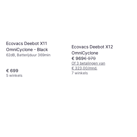
Ecovacs Deebot X11
Ecovacs Deebot X12
OmniCyclone - Black
OmniCyclone
62dB, Batterijduur 369min
€ 969
€ 979
Of 3 betalingen van
€ 323,00/mnd.
€ 699
7 winkels
5 winkels