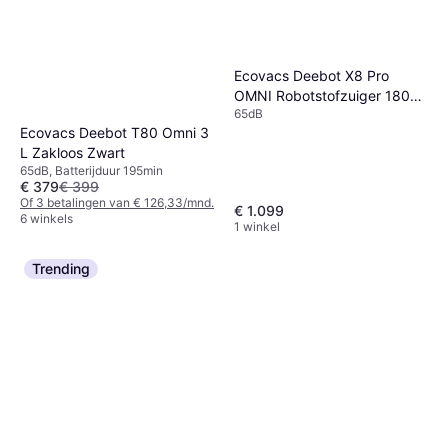
Ecovacs Deebot X8 Pro
OMNI Robotstofzuiger 18000
65dB
Pa
Ecovacs Deebot T80 Omni 3
L Zakloos Zwart
65dB, Batterijduur 195min
€ 379
€ 399
Of 3 betalingen van € 126,33/mnd.
€ 1.099
6 winkels
1 winkel
Trending