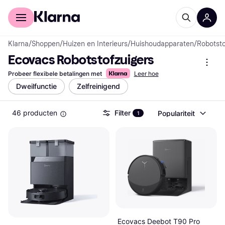
Voor shoppers
Voor bedrijven
Klarna
/
Shoppen
/
Huizen en Interieurs
/
Huishoudapparaten
/
Robotsto
Ecovacs Robotstofzuigers
Probeer flexibele betalingen met
Leer hoe
Dweilfunctie
Zelfreinigend
46 producten
Filter
Populariteit
1
Ecovacs Deebot T90 Pro