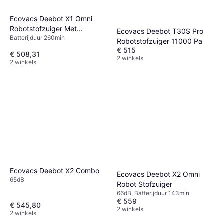
Ecovacs Deebot X1 Omni
Robotstofzuiger Met
Ecovacs Deebot T30S Pro
Batterijduur 260min
Dweilfunctie
Robotstofzuiger 11000 Pa
€ 515
€ 508,31
2 winkels
2 winkels
Ecovacs Deebot X2 Combo
Ecovacs Deebot X2 Omni
65dB
Robot Stofzuiger
66dB, Batterijduur 143min
€ 559
€ 545,80
2 winkels
2 winkels