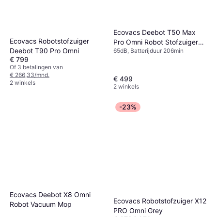
Ecovacs Deebot T50 Max
Ecovacs Robotstofzuiger
Pro Omni Robot Stofzuiger
Deebot T90 Pro Omni
65dB, Batterijduur 206min
Zwart
€ 799
Of 3 betalingen van
€ 266,33/mnd.
€ 499
2 winkels
2 winkels
-23%
Ecovacs Deebot X8 Omni
Ecovacs Robotstofzuiger X12
Robot Vacuum Mop
PRO Omni Grey