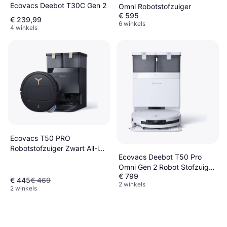
Ecovacs Deebot T30C Gen 2
Omni Robotstofzuiger
€ 595
€ 239,99
6 winkels
4 winkels
Ecovacs T50 PRO
Robotstofzuiger Zwart All-in-
Ecovacs Deebot T50 Pro
One OMNI Station
Omni Gen 2 Robot Stofzuiger
€ 799
Wit
€ 445
€ 469
2 winkels
2 winkels