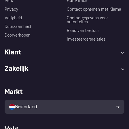
Pers
Auto-Track
Privacy
Contact opnemen met Klarna
Veiligheid
Contactgegevens voor
autoriteiten
Duurzaamheid
Raad van bestuur
Doorverkopen
Investeerdersrelaties
Klant
Hulp
Klachten
Zakelijk
Login
Onze belofte
Webwinkelsupport
Developers
De Klarna app
Privacyinstellingen
Zakelijke login
Operationele status
Markt
Winkeloverzicht
Je herroepingsrecht
Verkoop met Klarna
Platformen en partners
Kopersbescherming voor
consumenten
Nederland
Volg