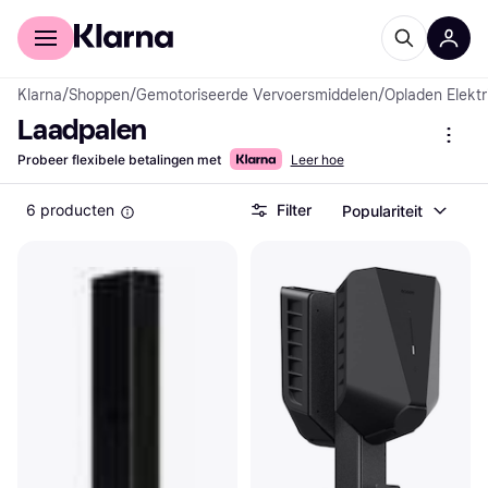
Voor shoppers
Voor bedrijven
Klarna
/
Shoppen
/
Gemotoriseerde Vervoersmiddelen
/
Opladen Elektr
Laadpalen
Probeer flexibele betalingen met
Leer hoe
6 producten
Filter
Populariteit