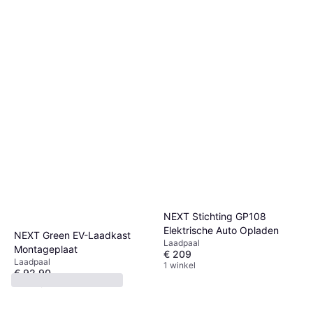
Wallbox Stele POLE Slim fone
Easee Base 4-Way
100000245 Muurdoos eM4
Viervoudige Paal
Laadpaal
Laadpaal
€ 339
€ 749,45
1 winkel
NEXT Stichting GP108
Elektrische Auto Opladen
NEXT Green EV-Laadkast
Laadpaal
Montageplaat
€ 209
Laadpaal
1 winkel
€ 92,90
1 winkel