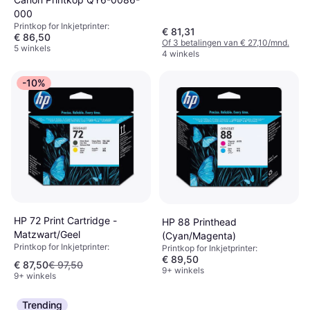
000
Printkop for Inkjetprinter:
€ 81,31
€ 86,50
Of 3 betalingen van € 27,10/mnd.
5 winkels
4 winkels
-10%
HP 72 Print Cartridge -
HP 88 Printhead
Matzwart/Geel
(Cyan/Magenta)
Printkop for Inkjetprinter:
Printkop for Inkjetprinter:
€ 89,50
€ 87,50
€ 97,50
9+ winkels
9+ winkels
Trending