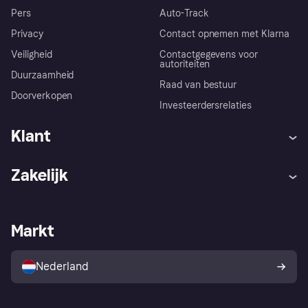
Pers
Auto-Track
Privacy
Contact opnemen met Klarna
Veiligheid
Contactgegevens voor
autoriteiten
Duurzaamheid
Raad van bestuur
Doorverkopen
Investeerdersrelaties
Klant
Hulp
Klachten
Zakelijk
Login
Onze belofte
Webwinkelsupport
Developers
De Klarna app
Privacyinstellingen
Zakelijke login
Operationele status
Markt
Winkeloverzicht
Je herroepingsrecht
Verkoop met Klarna
Platformen en partners
Kopersbescherming voor
consumenten
Nederland