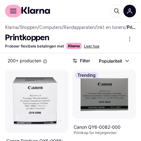
Voor shoppers
Voor bedrijven
Klarna
/
Shoppen
/
Computers
/
Randapparaten
/
Inkt en toners
/
Printkoppen
Printkoppen
Probeer flexibele betalingen met
Leer hoe
200+ producten
Filter
Populariteit
Trending
Canon QY6-0082-000
Printkop for Inkjetprinter:
Canon Printkop QY6-0086-