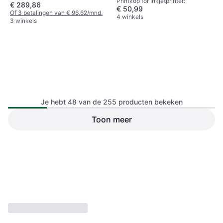
Printkop for Inkjetprinter:
€ 289,86
€ 50,99
Of 3 betalingen van € 96,62/mnd.
4 winkels
3 winkels
Je hebt 48 van de 255 producten bekeken
Toon meer
Canon QY6-0083
Printkop for Inkjetprinter:
HP P2W01A
Printkop for Inkjetprinter:
€ 83,61
€ 182,50
Of 3 betalingen van € 27,87/mnd.
4 winkels
2 winkels
1
2
3
...
6