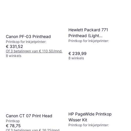
Hewlett Packard 771
Printhead (Light
Canon PF-03 Printhead
Printkop for Inkjetprinter:
Cyan/Magenta)
Printkop for Inkjetprinter:
€ 331,52
Of 3 betalingen van € 110,50/mnd.
€ 239,99
8 winkels
8 winkels
HP PageWide Printkop
Canon CT 07 Print Head
Wisser Kit
Printkop
Printkop for Inkjetprinter:
€ 78,75
Of 3 betalingen van € 26,25/mnd.