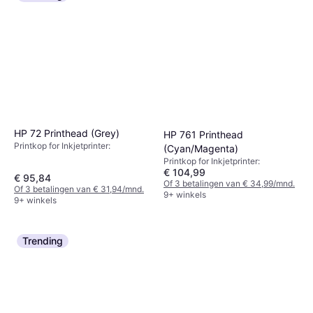
HP 72 Printhead (Grey)
HP 761 Printhead
Printkop for Inkjetprinter:
(Cyan/Magenta)
Printkop for Inkjetprinter:
€ 104,99
€ 95,84
Of 3 betalingen van € 34,99/mnd.
Of 3 betalingen van € 31,94/mnd.
9+ winkels
9+ winkels
Trending