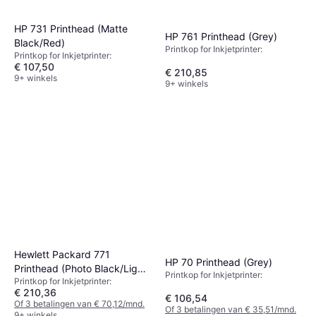
HP 731 Printhead (Matte
HP 761 Printhead (Grey)
Black/Red)
Printkop for Inkjetprinter:
Printkop for Inkjetprinter:
€ 107,50
€ 210,85
9+ winkels
9+ winkels
Hewlett Packard 771
HP 70 Printhead (Grey)
Printhead (Photo Black/Light
Printkop for Inkjetprinter:
Printkop for Inkjetprinter:
Grey)
€ 210,36
€ 106,54
Of 3 betalingen van € 70,12/mnd.
Of 3 betalingen van € 35,51/mnd.
9+ winkels