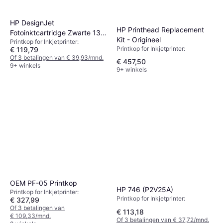
HP DesignJet
HP Printhead Replacement
Fotoinktcartridge Zwarte 130
Kit - Origineel
Printkop for Inkjetprinter:
ml
Printkop for Inkjetprinter:
€ 119,79
Of 3 betalingen van € 39,93/mnd.
€ 457,50
9+ winkels
9+ winkels
OEM PF-05 Printkop
HP 746 (P2V25A)
Printkop for Inkjetprinter:
Printkop for Inkjetprinter:
€ 327,99
Of 3 betalingen van
€ 113,18
€ 109,33/mnd.
Of 3 betalingen van € 37,72/mnd.