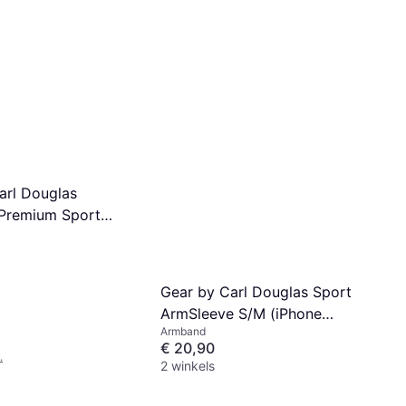
arl Douglas
 Premium Sport
arge 5.8"
Gear by Carl Douglas Sport
ArmSleeve S/M (iPhone
Armband
6/6S/7/8)
€ 20,90
.
2 winkels