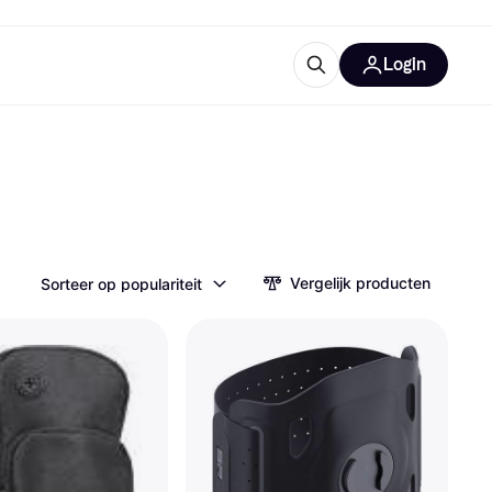
Login
trustingen
IM
Vergelijk producten
Sorteer op populariteit
gorieën