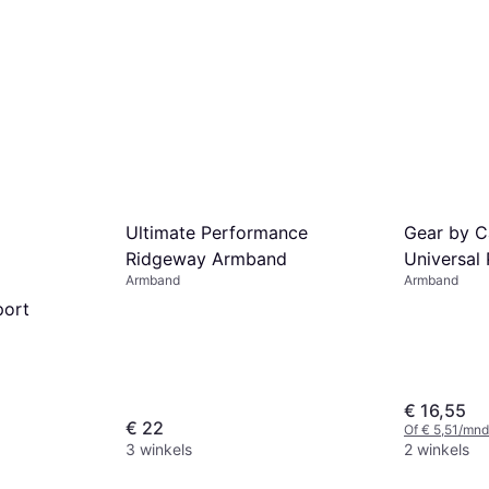
Ultimate Performance
Gear by C
Ridgeway Armband
Universal
Armband
Armband
ArmBand L
port
€ 16,55
€ 22
Of € 5,51/mnd
3 winkels
2 winkels