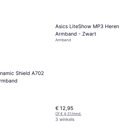
Asics LiteShow MP3 Heren
Armband - Zwart
Armband
namic Shield A702
Armband
€ 12,95
Of € 4,31/mnd.
3 winkels