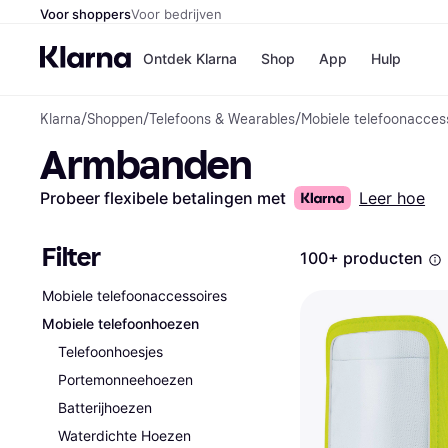
Voor shoppers
Voor bedrijven
Ontdek Klarna
Shop
App
Hulp
Klarna
/
Shoppen
/
Telefoons & Wearables
/
Mobiele telefoonacces
Winkels
Armbanden
Media
B
Bol
B
Booki
B
Probeer flexibele betalingen met
Leer hoe
H&M
B
Kruidv
Filter
100+ producten
Mobiele telefoonaccessoires
Mobiele telefoonhoezen
Winkelove
Telefoonhoesjes
Portemonneehoezen
Batterijhoezen
Waterdichte Hoezen