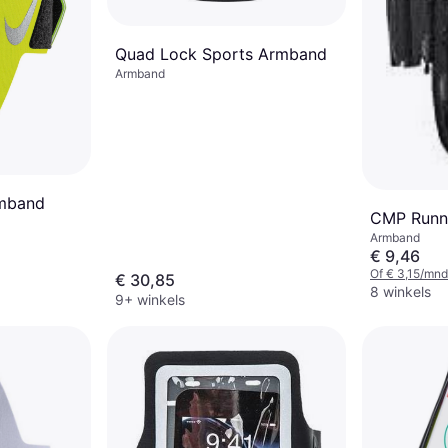
Quad Lock Sports Armband
Armband
rmband
CMP Runn
Armband
€ 9,46
Of € 3,15/mnd
€ 30,85
8 winkels
9+ winkels