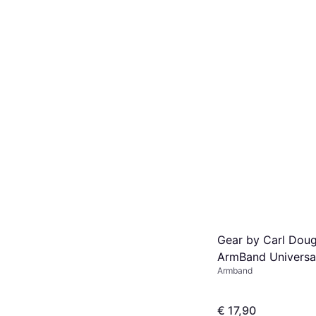
Gear by Carl Doug
ArmBand Universal
Armband
Plus)
€ 17,90