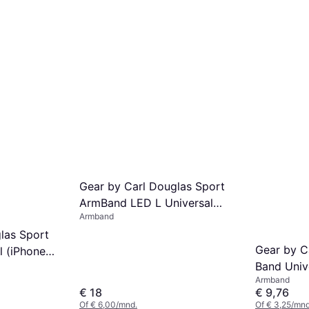
Gear by Carl Douglas Sport
ArmBand LED L Universal
Armband
(iPhone 5/5S/SE)
las Sport
Gear by C
 (iPhone 6
Band Unive
Armband
7 8
€ 18
€ 9,76
Of € 6,00/mnd.
Of € 3,25/mnd