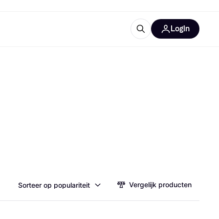
Login
ooruitrustingen
IM
categorieën
Vergelijk producten
Sorteer op populariteit