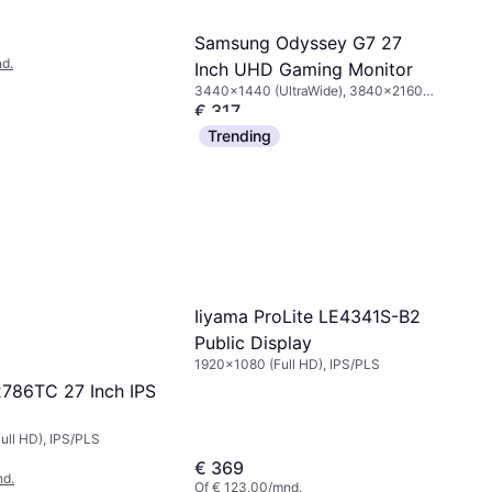
Samsung Odyssey G7 27
d.
Inch UHD Gaming Monitor
3440x1440 (UltraWide), 3840x2160
(4K), 2560x1440, 1920x1080 (Full HD)
€ 317
Of € 105,66/mnd.
Trending
9+ winkels
Iiyama ProLite LE4341S-B2
Public Display
1920x1080 (Full HD), IPS/PLS
786TC 27 Inch IPS
ull HD), IPS/PLS
€ 369
nd.
Of € 123,00/mnd.