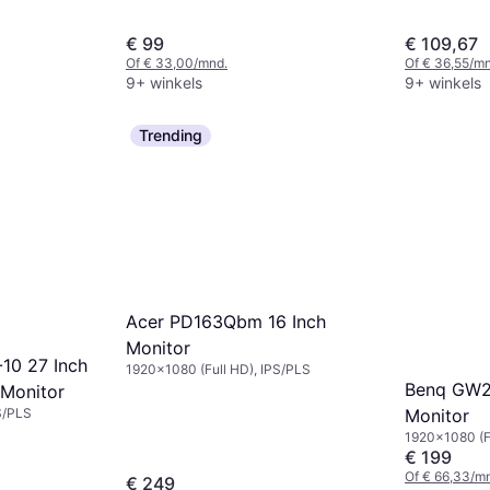
€ 99
€ 109,67
Of € 33,00/mnd.
Of € 36,55/mn
9+ winkels
9+ winkels
Trending
Acer PD163Qbm 16 Inch
Monitor
10 27 Inch
1920x1080 (Full HD), IPS/PLS
Benq GW2
 Monitor
Monitor
S/PLS
1920x1080 (F
€ 199
Of € 66,33/m
€ 249