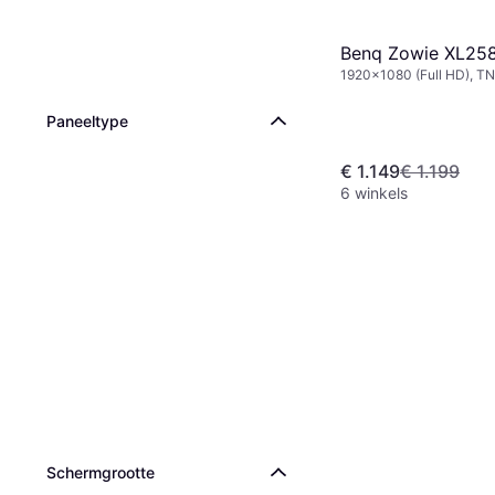
Benq Zowie XL25
1920x1080 (Full HD), TN
Paneeltype
€ 1.149
€ 1.199
6 winkels
Schermgrootte