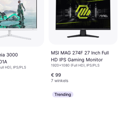
MSI MAG 274F 27 Inch Full
nia 3000
HD IPS Gaming Monitor
01A
1920x1080 (Full HD), IPS/PLS
ull HD), IPS/PLS
€ 99
7 winkels
Trending