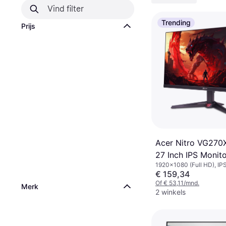
Trending
Prijs
Acer Nitro VG270
27 Inch IPS Monit
1920x1080 (Full HD), IP
€ 159,34
Of € 53,11/mnd.
Merk
2 winkels