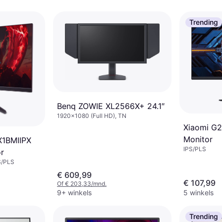
Trending
Benq ZOWIE XL2566X+ 24.1″
1920x1080 (Full HD), TN
Xiaomi G2
Monitor
X1BMIIPX
IPS/PLS
or
S/PLS
€ 609,99
€ 107,99
Of € 203,33/mnd.
9+ winkels
5 winkels
Trending