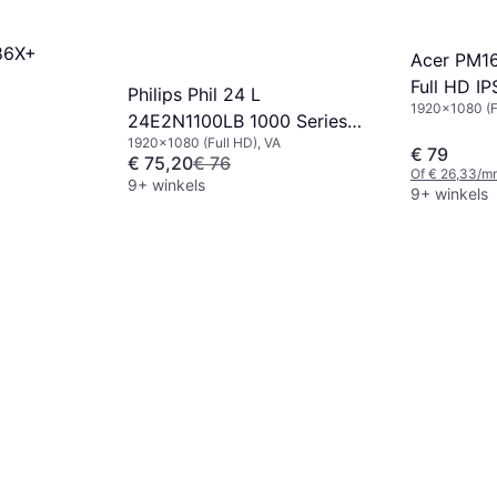
86X+
Acer PM16
Full HD IP
Philips Phil 24 L
1920x1080 (F
24E2N1100LB 1000 Series
1920x1080 (Full HD), VA
LED Monitor
€ 79
€ 75,20
€ 76
Of € 26,33/m
9+ winkels
9+ winkels