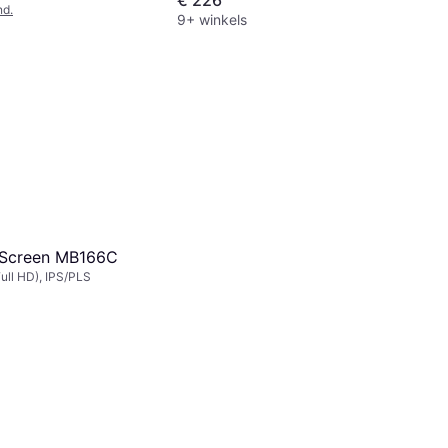
nd.
9+ winkels
Screen MB166C
ull HD), IPS/PLS