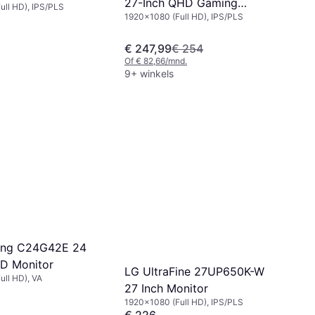
27-Inch QHD Gaming
ull HD), IPS/PLS
1920x1080 (Full HD), IPS/PLS
Monitor
€ 247,99
€ 254
Of € 82,66/mnd.
9+ winkels
ng C24G42E 24
HD Monitor
LG UltraFine 27UP650K-W
ull HD), VA
27 Inch Monitor
1920x1080 (Full HD), IPS/PLS
€ 226