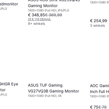
1920x1080 (F
edmonitor
Gaming Monitor
S/PLS
1920x1080 (Full HD), IPS/PLS
€ 348,85
€ 369,99
Of € 116,28/mnd.
€ 254,99
9+ winkels
3 winkels
9HGR Eye
ASUS TUF Gaming
AOC Gami
tor
VG27VQ3B Gaming Monitor
Inch Full 
S/PLS
1920x1080 (Full HD), VA
1920x1080 (F
€ 75
€ 79