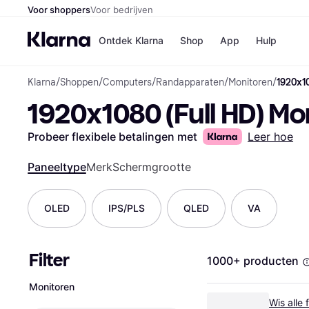
Voor shoppers
Voor bedrijven
Ontdek Klarna
Shop
App
Hulp
Klarna
/
Shoppen
/
Computers
/
Randapparaten
/
Monitoren
/
1920x10
Winkels
1920x1080 (Full HD) Mo
MediaMark
B
Bol
B
Booking.c
B
Probeer flexibele betalingen met
Leer hoe
H&M
B
Kruidvat
Paneeltype
Merk
Schermgrootte
OLED
IPS/PLS
QLED
VA
Winkeloverzich
Filter
1000+ producten
Monitoren
Wis alle f