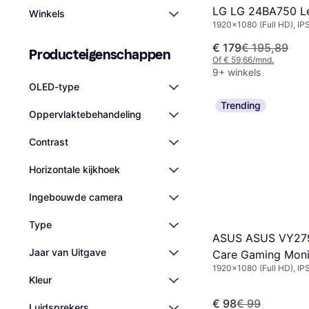
LG LG 24BA750 L
Winkels
1920x1080 (Full HD), IP
€ 179
€ 195,89
Producteigenschappen
Of € 59,66/mnd.
9+ winkels
OLED-type
Trending
Oppervlaktebehandeling
Contrast
Horizontale kijkhoek
Ingebouwde camera
Type
ASUS ASUS VY27
Jaar van Uitgave
Care Gaming Moni
1920x1080 (Full HD), IP
Kleur
€ 98
€ 99
Luidsprekers