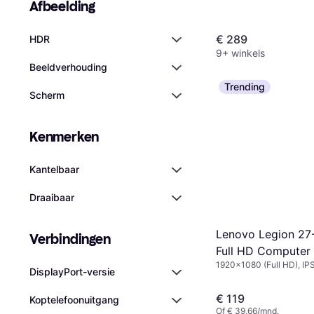
Afbeelding
€ 289
HDR
9+ winkels
Beeldverhouding
Trending
Scherm
Kenmerken
Kantelbaar
Draaibaar
Lenovo Legion 27-
Verbindingen
Full HD Computer
1920x1080 (Full HD), IP
DisplayPort-versie
€ 119
Koptelefoonuitgang
Of € 39,66/mnd.