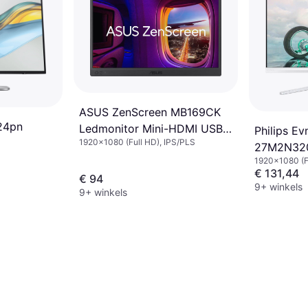
ASUS ZenScreen MB169CK
524pn
Ledmonitor Mini-HDMI USB-
Philips Ev
1920x1080 (Full HD), IPS/PLS
C
27M2N32
1920x1080 (F
€ 131,44
€ 94
9+ winkels
9+ winkels