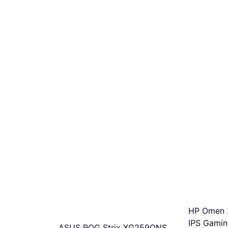
HP Omen 2
IPS Gamin
ASUS ROG Strix XG259QNS