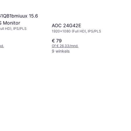
1QB1bmiuux 15.6
S Monitor
AOC 24G42E
ull HD), IPS/PLS
1920x1080 (Full HD), IPS/PLS
€ 79
nd.
Of € 26,33/mnd.
9 winkels