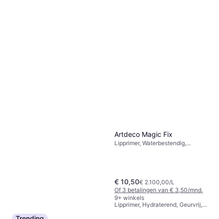
Clarins Natural Lip Perfector
Make Up Lip Perfector
Artdeco Magic Fix
Lipprimer, Voedend, Hydraterend
Natural Lip Perfector 06-
€ 16,45
€ 1.370,83/L
Lipprimer, Waterbestendig,
Rosewood Shimmer
9+ winkels
Voedend, Geparfumeerd
€ 10,50
€ 2.100,00/L
Of 3 betalingen van € 3,50/mnd.
MAC Prep + Prime Lip 1.7g
9+ winkels
Lipprimer, Hydraterend, Geurvrij,
€ 19,99
Dermatologisch Getest
Artdeco Lip Filler Base 2ml
Trending