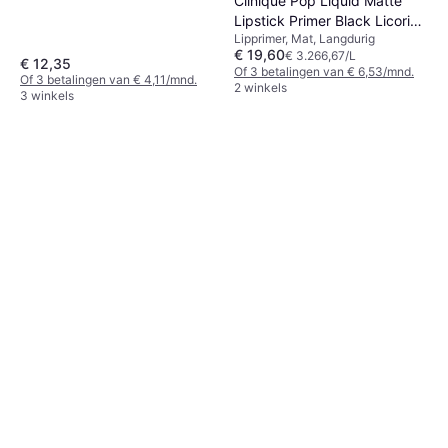
Clinique Pop Liquid Matte
Lipstick Primer Black Licorice
Lipprimer, Mat, Langdurig
Pop
€ 19,60
€ 3.266,67/L
€ 12,35
Of 3 betalingen van € 6,53/mnd.
Of 3 betalingen van € 4,11/mnd.
2 winkels
3 winkels