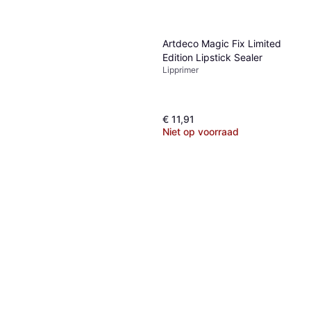
Artdeco Magic Fix Limited
Edition Lipstick Sealer
Lipprimer
€ 11,91
Niet op voorraad
L.A. Girl Lip Primer GLP526
Clear
Lipprimer, Hydraterend, Mat,
€ 4,30
€ 5,20
Parabeenvrij
Of 3 betalingen van € 1,43/mnd.
1 winkel