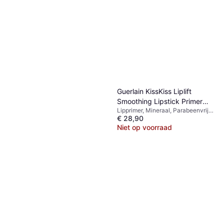
Guerlain KissKiss Liplift
Smoothing Lipstick Primer
Lipprimer, Mineraal, Parabeenvrij,
Egaliserende Base Onder
€ 28,90
Sulfaatvrij
Lippenstift 1,85 g
Niet op voorraad