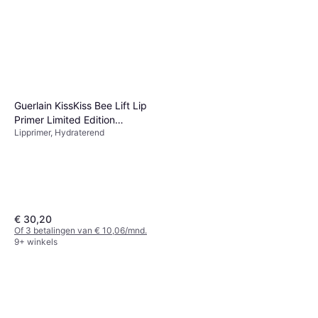
Guerlain KissKiss Bee Lift Lip
Clarins Natural Lip Perfector
Primer Limited Edition
Make Up Lip Perfector
Lipprimer, Hydraterend
Universal Shade
Lipprimer, Glans, Hydraterend,
Natural Lip Perfector 08-
€ 16,45
Voedend, Glanzend
€ 1.370,83/L
plum Shimmer
9+ winkels
€ 30,20
Of 3 betalingen van € 10,06/mnd.
9+ winkels