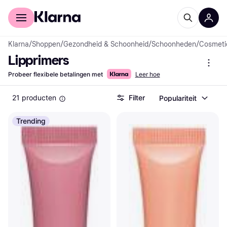
Voor shoppers
Voor bedrijven
Klarna
/
Shoppen
/
Gezondheid & Schoonheid
/
Schoonheden
/
Cosmeti
Lipprimers
Probeer flexibele betalingen met
Leer hoe
21 producten
Filter
Populariteit
Trending