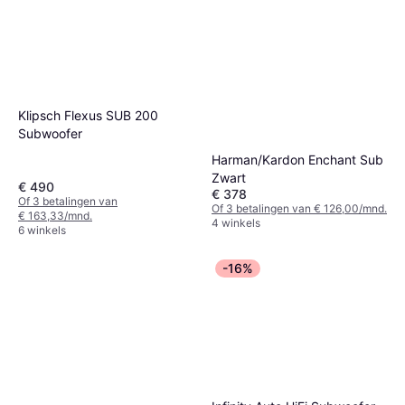
Klipsch Flexus SUB 200
Subwoofer
Harman/Kardon Enchant Sub
Zwart
€ 490
€ 378
Of 3 betalingen van
Of 3 betalingen van € 126,00/mnd.
€ 163,33/mnd.
4 winkels
6 winkels
-16%