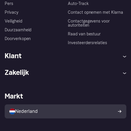
Pers
Auto-Track
Privacy
Contact opnemen met Klarna
Veiligheid
Contactgegevens voor
autoriteiten
Duurzaamheid
Raad van bestuur
Doorverkopen
Investeerdersrelaties
Klant
Hulp
Klachten
Zakelijk
Login
Onze belofte
Webwinkelsupport
Developers
De Klarna app
Privacyinstellingen
Zakelijke login
Operationele status
Markt
Winkeloverzicht
Je herroepingsrecht
Verkoop met Klarna
Platformen en partners
Kopersbescherming voor
consumenten
Nederland