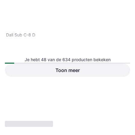
Dali Sub C-8 D
Je hebt 48 van de 634 producten bekeken
Toon meer
HK Audio Polar 12 MK2
€ 1.328,38
€ 359
2 winkels
2 winkels
1
2
3
...
9
...
14