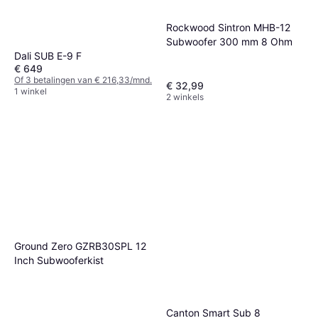
Rockwood Sintron MHB-12
Subwoofer 300 mm 8 Ohm
Dali SUB E-9 F
€ 649
Of 3 betalingen van € 216,33/mnd.
€ 32,99
1 winkel
2 winkels
Ground Zero GZRB30SPL 12
Inch Subwooferkist
Canton Smart Sub 8