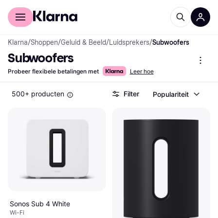
Voor shoppers
Voor bedrijven
Klarna
/
Shoppen
/
Geluid & Beeld
/
Luidsprekers
/
Subwoofers
Subwoofers
Probeer flexibele betalingen met
Leer hoe
500+ producten
Filter
Populariteit
Sonos Sub 4 White
Wi-Fi