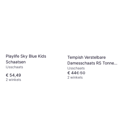
Playlife Sky Blue Kids
Tempish Verstelbare
Schaatsen
Damesschaats RS Tonne
IJsschaats
IJsschaats
Blanc
€ 44
€ 50
€ 54,49
2 winkels
2 winkels