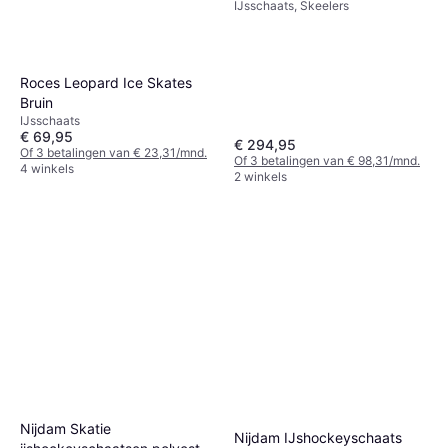
IJsschaats, Skeelers
Roces Leopard Ice Skates
Bruin
IJsschaats
€ 69,95
€ 294,95
Of 3 betalingen van € 23,31/mnd.
Of 3 betalingen van € 98,31/mnd.
4 winkels
2 winkels
Nijdam Skatie
Nijdam IJshockeyschaats