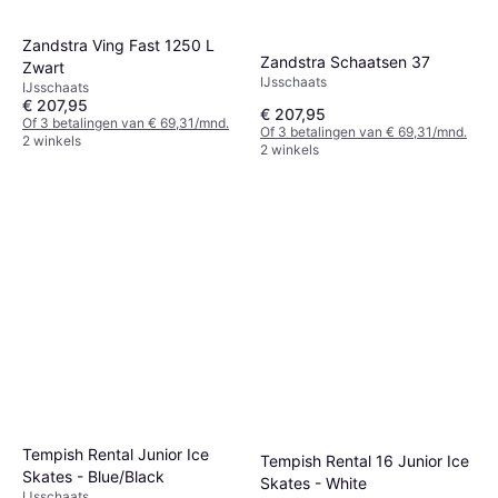
Zandstra Ving Fast 1250 L
Zandstra Schaatsen 37
Zwart
IJsschaats
IJsschaats
€ 207,95
€ 207,95
Of 3 betalingen van € 69,31/mnd.
Of 3 betalingen van € 69,31/mnd.
2 winkels
2 winkels
Tempish Rental Junior Ice
Tempish Rental 16 Junior Ice
Skates - Blue/Black
Skates - White
IJsschaats