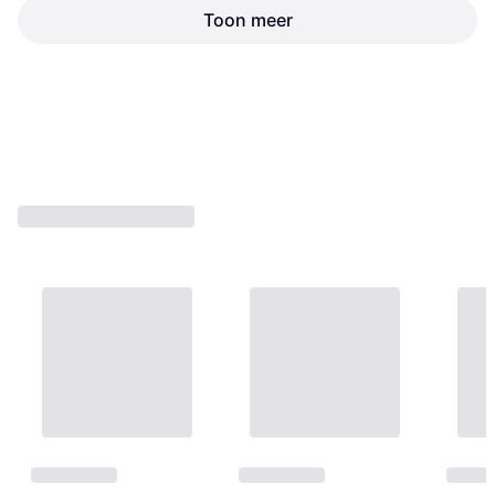
Ice Skates Roze
Toon meer
K2 Alexis Ice Pro Ice Skates
IJsschaats
Zwart
IJsschaats
€ 85,49
€ 102,99
€ 86,99
1 winkel
1 winkel
1
2