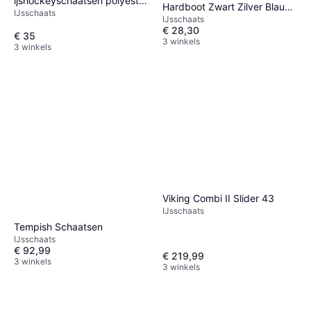
ijshockeyschaatsen polyester
Hardboot Zwart Zilver Blauw
IJsschaats
zwart/rood maat
IJsschaats
Maat
€ 28,30
€ 35
3 winkels
3 winkels
Viking Combi II Slider 43
IJsschaats
Tempish Schaatsen
IJsschaats
€ 92,99
€ 219,99
3 winkels
3 winkels