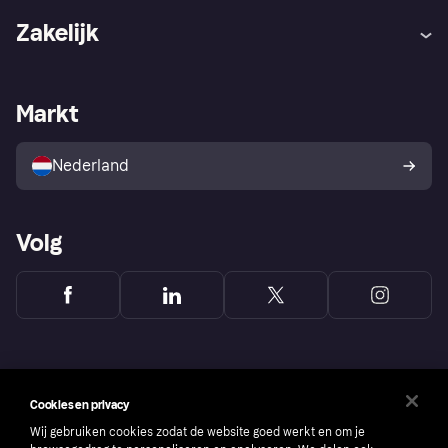
Hulp
Klachten
Zakelijk
Login
Onze belofte
Webwinkelsupport
Developers
De Klarna app
Privacyinstellingen
Zakelijke login
Operationele status
Markt
Winkeloverzicht
Je herroepingsrecht
Verkoop met Klarna
Platformen en partners
Kopersbescherming voor
consumenten
Nederland
Volg
Cookies en privacy
Wij gebruiken cookies zodat de website goed werkt en om je