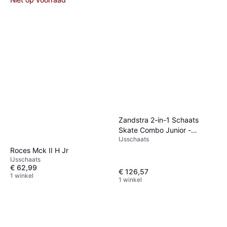
Zandstra 2-in-1 Schaats
Skate Combo Junior -
IJsschaats
Roze/Zwart/Zilver
Roces Mck II H Jr
IJsschaats
€ 62,99
€ 126,57
1 winkel
1 winkel