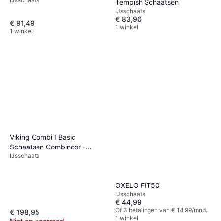
IJsschaats
Tempish Schaatsen
IJsschaats
€ 83,90
€ 91,49
1 winkel
1 winkel
Viking Combi I Basic
Schaatsen Combinoor -
IJsschaats
Zwart/Rood
OXELO FIT50
IJsschaats
€ 44,99
Of 3 betalingen van € 14,99/mnd.
€ 198,95
1 winkel
Niet op voorraad