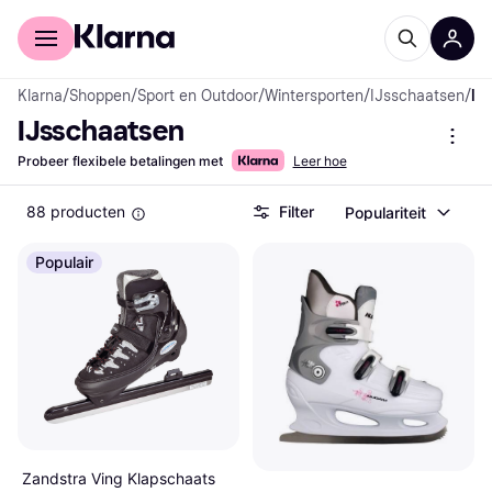
Voor shoppers
Voor bedrijven
Klarna
/
Shoppen
/
Sport en Outdoor
/
Wintersporten
/
IJsschaatsen
/
IJsschaatsen
IJsschaatsen
Probeer flexibele betalingen met
Leer hoe
88 producten
Filter
Populariteit
Populair
Zandstra Ving Klapschaats