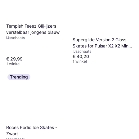
Tempish Feeez Glij-ijzers
verstelbaar jongens blauw
IJsschaats
Superglide Version 2 Glass
Skates for Pulsar X2 X2 Mini
IJsschaats
X2V2 X2H
€ 40,20
€ 29,99
1 winkel
1 winkel
Trending
Roces Podio Ice Skates -
Zwart