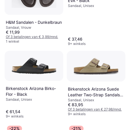
EVA - Black
Sandaal, Unisex
H&M Sandalen - Dunkelbraun
Sandaal, Vrouw
€ 11,99
Of 3 betalingen van € 3,99/mnd.
€ 37,46
1 winkel
9+ winkels
Birkenstock Arizona Birko-
Birkenstock Arizona Suede
Flor - Black
Leather Two-Strap Sandals -
Sandaal, Unisex
Sandaal, Unisex
Taupe
€ 83,95
Of 3 betalingen van € 27,98/mnd.
€ 61,54
9+ winkels
9+ winkels
-22%
-21%