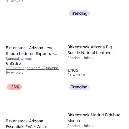
9+ winkels
Trending
Birkenstock Arizona Big
Birkenstock Arizona Leve
Buckle Natural Leather
Suede Lederen Slippers -
Sandaal, Unisex
Patent - High Shine Black
Sandaal, Unisex
Beige/Pink
€ 83,95
Of 3 betalingen van € 27,98/mnd.
€ 105
9+ winkels
9+ winkels
-26%
Trending
Birkenstock Madrid Birkibuc -
Mocha
Birkenstock Arizona
Sandaal, Unisex
Essentials EVA - White