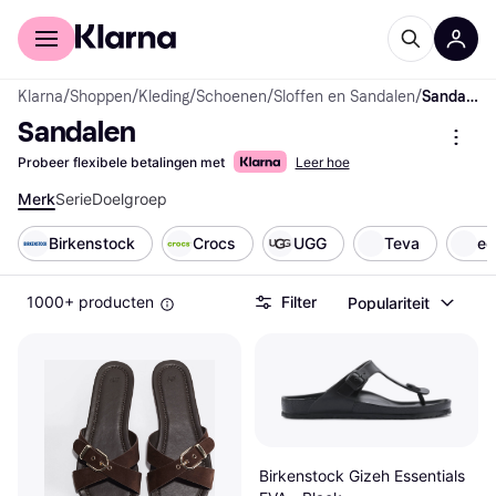
Voor shoppers
Voor bedrijven
Klarna
/
Shoppen
/
Kleding
/
Schoenen
/
Sloffen en Sandalen
/
Sandalen
Sandalen
Probeer flexibele betalingen met
Leer hoe
Merk
Serie
Doelgroep
Birkenstock
Crocs
UGG
Teva
ec
1000+ producten
Filter
Populariteit
Birkenstock Gizeh Essentials