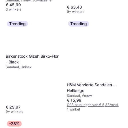
Sandaal, Vrouw, Volwassene
Femme
€ 45,99
€ 63,43
3 winkels
9+ winkels
Trending
Trending
Birkenstock Gizeh Birko-Flor
- Black
Sandaal, Unisex
H&M Verzierte Sandalen -
Hellbeige
Sandaal, Vrouw
€ 15,99
Of 3 betalingen van € 5,33/mnd.
€ 29,97
1 winkel
9+ winkels
-28%