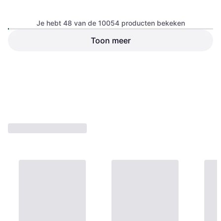
Je hebt 48 van de 10054 producten bekeken
Birkenstock Arizona Birko-
Toon meer
Birkenstock Big Buckle EVA
Flor - Gold
Sandal
Sandaal, Unisex
Sandaal, Junior, Vrouw
€ 41,71
€ 50,95
Of 3 betalingen van € 13,90/mnd.
€ 62,99
9+ winkels
9+ winkels
1
2
3
...
107
...
210