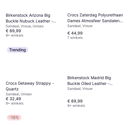
Crocs Zaterdag Polyurethaan
Birkenstock Arizona Big
Dames Atmosfeer Sandalen -
Buckle Nubuck Leather -
Sandaal, Vrouw
Grijs
Sandaal, Vrouw, Unisex
Black
€ 89,99
€ 44,99
9+ winkels
7 winkels
Trending
Birkenstock Madrid Big
Crocs Getaway Strappy -
Buckle Oiled Leather -
Sandaal, Vrouw
Quartz
Cognac
Sandaal, Unisex
€ 32,49
€ 89,99
9+ winkels
9+ winkels
-18%