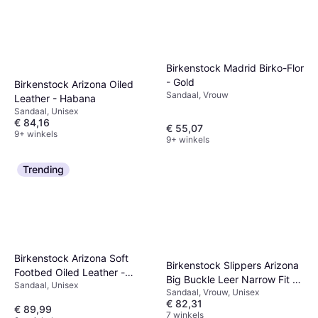
Birkenstock Madrid Birko-Flor
- Gold
Birkenstock Arizona Oiled
Sandaal, Vrouw
Leather - Habana
Sandaal, Unisex
€ 84,16
€ 55,07
9+ winkels
9+ winkels
Trending
Birkenstock Arizona Soft
Birkenstock Slippers Arizona
Footbed Oiled Leather -
Big Buckle Leer Narrow Fit -
Sandaal, Unisex
Tobacco Brown
Sandaal, Vrouw, Unisex
Noir
€ 82,31
€ 89,99
7 winkels