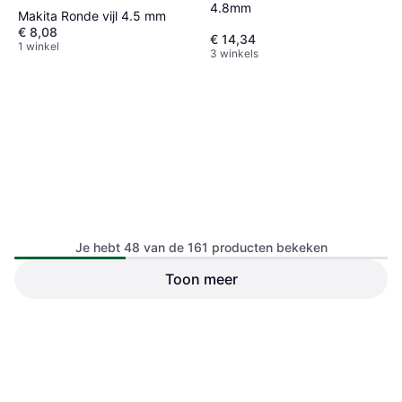
4.8mm
Makita Ronde vijl 4.5 mm
€ 8,08
€ 14,34
1 winkel
3 winkels
Je hebt 48 van de 161 producten bekeken
Dick Naaldvijlset Kap 3 140
Toon meer
mm 1 Set
Gewicht: 72
Stanley Tools Metaalrasp
Sta66180-qz 13 mm
€ 4,96
€ 117,43
2 winkels
2 winkels
1
2
3
4