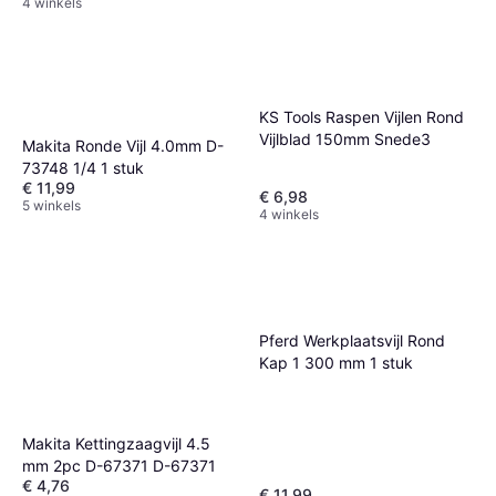
4 winkels
KS Tools Raspen Vijlen Rond
Vijlblad 150mm Snede3
Makita Ronde Vijl 4.0mm D-
73748 1/4 1 stuk
€ 11,99
€ 6,98
5 winkels
4 winkels
Oregon Ronde Vijlen 4.8 mm
3/16 200 mm
€ 16,99
3 winkels
Pferd Werkplaatsvijl Rond
Kap 1 300 mm 1 stuk
Makita Kettingzaagvijl 4.5
mm 2pc D-67371 D-67371
€ 4,76
€ 11,99