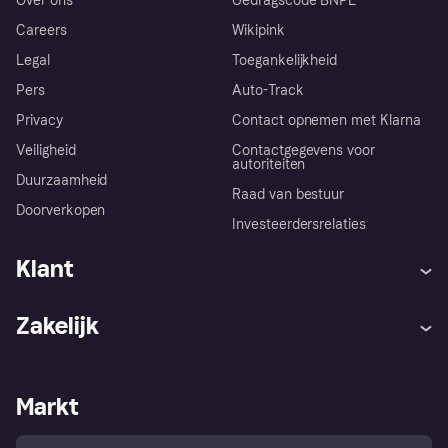
Over ons
Gedragscode BNPL
Careers
Wikipink
Legal
Toegankelijkheid
Pers
Auto-Track
Privacy
Contact opnemen met Klarna
Veiligheid
Contactgegevens voor
autoriteiten
Duurzaamheid
Raad van bestuur
Doorverkopen
Investeerdersrelaties
Klant
Hulp
Klachten
Zakelijk
Login
Onze belofte
Webwinkelsupport
Developers
De Klarna app
Privacyinstellingen
Zakelijke login
Operationele status
Markt
Winkeloverzicht
Je herroepingsrecht
Verkoop met Klarna
Platformen en partners
Kopersbescherming voor
consumenten