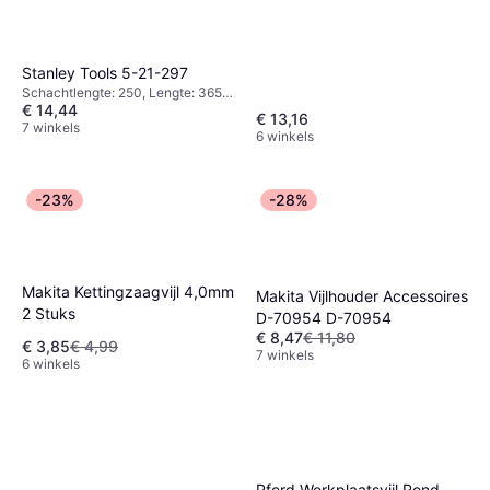
Stanley Tools 5-21-297
Schachtlengte: 250, Lengte: 365,
€ 14,44
Gewicht: 152
€ 13,16
7 winkels
6 winkels
-23%
-28%
Makita Kettingzaagvijl 4,0mm
Makita Vijlhouder Accessoires
2 Stuks
D-70954 D-70954
€ 8,47
€ 11,80
€ 3,85
€ 4,99
7 winkels
6 winkels
Pferd Werkplaatsvijl Rond