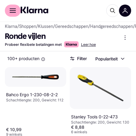
Voor shoppers
Voor bedrijven
Klarna
/
Shoppen
/
Klussen
/
Gereedschappen
/
Handgereedschappen
/
Ronde vijlen
Probeer flexibele betalingen met
Leer hoe
100+ producten
Filter
Populariteit
Bahco Ergo 1-230-08-2-2
Schachtlengte: 200, Gewicht: 112
Stanley Tools 0-22-473
Schachtlengte: 200, Gewicht: 130
€ 8,88
€ 10,99
6 winkels
9 winkels