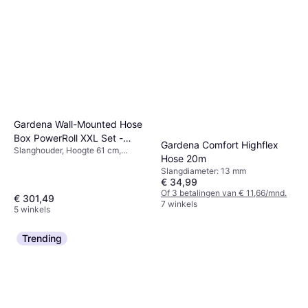
Gardena Wall-Mounted Hose
Box PowerRoll XXL Set -
Gardena Comfort Highflex
Slanghouder, Hoogte 61 cm,
White 40m
Hose 20m
Lengte 26.1 cm, Lengte 40 m
Slangdiameter: 13 mm
Slangdiameter: 13 mm
€ 34,99
Of 3 betalingen van € 11,66/mnd.
€ 301,49
7 winkels
5 winkels
Trending