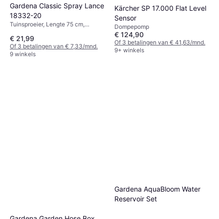
Gardena Classic Spray Lance
Kärcher SP 17.000 Flat Level
18332-20
Sensor
Tuinsproeier, Lengte 75 cm,
Dompepomp
Sproeipatronen: 1
€ 124,90
€ 21,99
Of 3 betalingen van € 41,63/mnd.
Of 3 betalingen van € 7,33/mnd.
9+ winkels
9 winkels
Gardena AquaBloom Water
Reservoir Set
Gardena Garden Hose Box