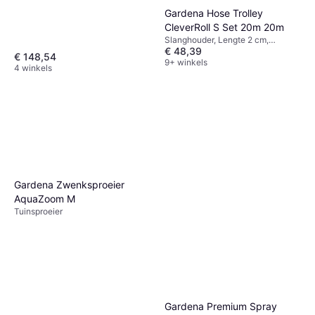
Breedte 42.6 cm, Lengte 40.6 cm,
Gardena Hose Trolley
Slangdiameter: 11 mm
CleverRoll S Set 20m 20m
Slanghouder, Lengte 2 cm,
€ 48,39
Slangdiameter: 13 mm
€ 148,54
9+ winkels
4 winkels
Gardena Zwenksproeier
AquaZoom M
Tuinsproeier
Gardena Premium Spray