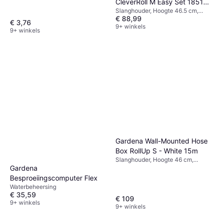
CleverRoll M Easy Set 18517-
Slanghouder, Hoogte 46.5 cm,
20
€ 88,99
Breedte 39 cm, Lengte 76 cm
€ 3,76
9+ winkels
9+ winkels
Gardena Wall-Mounted Hose
Box RollUp S - White 15m
Slanghouder, Hoogte 46 cm,
Gardena
Breedte 22.8 cm, Lengte 44.2 cm,
Lengte 15 m Sproeipatronen: 2,
Besproeiingscomputer Flex
Slangdiameter: 11 mm
Waterbeheersing
€ 35,59
€ 109
9+ winkels
9+ winkels