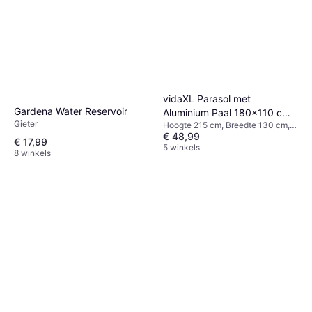
vidaXL Parasol met
Gardena Water Reservoir
Aluminium Paal 180x110 cm
Gieter
Hoogte 215 cm, Breedte 130 cm,
Azuurblauw 130cm
€ 48,99
Lengte 180 cm
€ 17,99
5 winkels
8 winkels