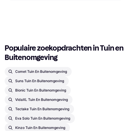
Tuinsproeier, Hoogte 14.2 cm,
6 in 1 Sproeier
Breedte 17.1 cm, Lengte 15 cm
Tuinsproeier
€ 4,55
€ 17,35
9+ winkels
9+ winkels
1
2
3
...
319
...
634
Populaire zoekopdrachten in Tuin en 
Buitenomgeving
Comet Tuin En Buitenomgeving
Suns Tuin En Buitenomgeving
Bionic Tuin En Buitenomgeving
VidaXL Tuin En Buitenomgeving
Tectake Tuin En Buitenomgeving
Eva Solo Tuin En Buitenomgeving
Kinzo Tuin En Buitenomgeving