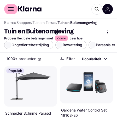
Voor shoppers
Voor bedrijven
Klarna
/
Shoppen
/
Tuin en Terras
/
Tuin en Buitenomgeving
Tuin en Buitenomgeving
Probeer flexibele betalingen met
Leer hoe
Ongediertebestrijding
Bewatering
Parasols en
1000+ producten
Filter
Populariteit
Populair
Gardena Water Control Set
Schneider Schirme Parasol
19103-20