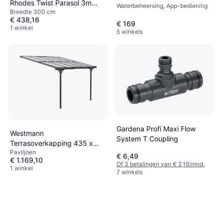
Rhodes Twist Parasol 3m
Waterbeheersing, App-bediening
Breedte 300 cm
300cm
€ 438,16
€ 169
1 winkel
5 winkels
Gardena Profi Maxi Flow
Westmann
System T Coupling
Terrasoverkapping 435 x
Paviljoen
300 cm
€ 6,49
€ 1.169,10
Of 3 betalingen van € 2,16/mnd.
1 winkel
7 winkels