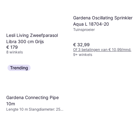
Garantia Regenwatertanks
Gardena Oscillating Sprinkler
Ondergrondse Tanks Graniet
Aqua L 18704-20
Vuurkorf
€ 119
Tuinsproeier
1 winkel
Lesli Living Zweefparasol
Libra 300 cm Grijs
€ 32,99
€ 179
Of 3 betalingen van € 10,99/mnd.
8 winkels
9+ winkels
Trending
Gardena Connecting Pipe
10m
Lengte 10 m Slangdiameter: 25
mm, Maximale druk 6 bar