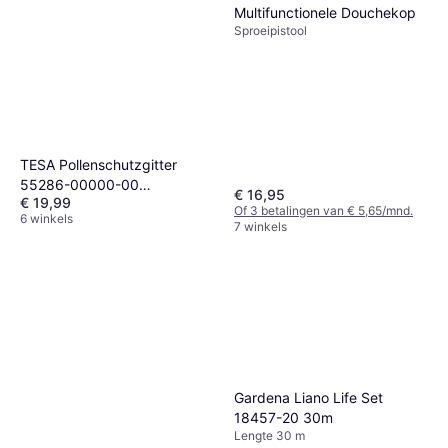
Multifunctionele Douchekop
Sproeipistool
TESA Pollenschutzgitter
55286-00000-00
€ 16,95
€ 19,99
Pollenbeskyttelsesgitter
Of 3 betalingen van € 5,65/mnd.
6 winkels
1500
7 winkels
Gardena Liano Life Set
18457-20 30m
Lengte 30 m