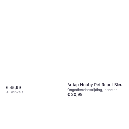
m
Ardap Nobby Pet Repell Bleu
€ 45,99
Ongediertebestrijding, Insecten
9+ winkels
€ 20,99
3 winkels