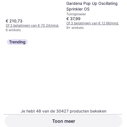
Gardena Pop Up Oscillating
Sprinkler OS
Tuinsproeier
€ 37,99
€ 210,73
Of 3 betalingen van € 12,66/mnd.
Of 3 betalingen van € 70,24/mnd.
9+ winkels
6 winkels
Trending
Je hebt 48 van de 30427 producten bekeken
Gardena Micro-Drip
Toon meer
Zwenksproeier OS 90 90m²
Gardena Micro-Drip System