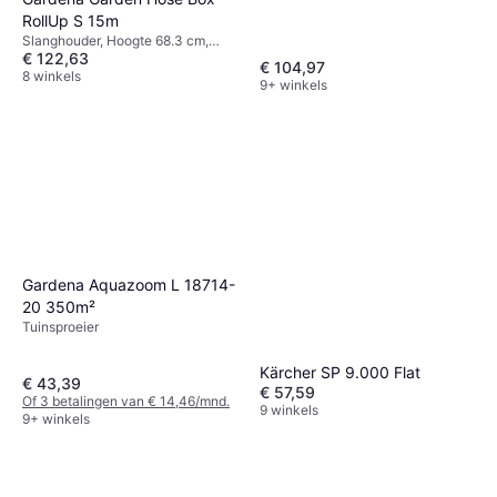
RollUp S 15m
Slanghouder, Hoogte 68.3 cm,
€ 122,63
Lengte 15 m Sproeipatronen: 2,
€ 104,97
Slangdiameter: 11 mm
8 winkels
9+ winkels
Gardena Aquazoom L 18714-
20 350m²
Tuinsproeier
Kärcher SP 9.000 Flat
€ 43,39
€ 57,59
Of 3 betalingen van € 14,46/mnd.
9 winkels
9+ winkels