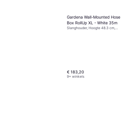
Gardena Wall-Mounted Hose
Box RollUp XL - White 35m
Slanghouder, Hoogte 48.3 cm,
Breedte 26.2 cm, Lengte 65.7 cm,
Lengte 35 m Slangdiameter: 13
mm
€ 183,20
9+ winkels
Gardena Pipeline
Tuinwaterkraan E2
€ 39,23
Of 3 betalingen van € 13,07/mnd.
9 winkels