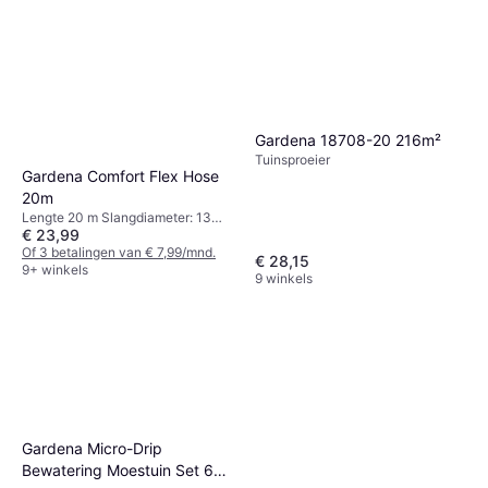
Gardena 18708-20 216m²
Tuinsproeier
Gardena Comfort Flex Hose
20m
Lengte 20 m Slangdiameter: 13
€ 23,99
mm
Of 3 betalingen van € 7,99/mnd.
€ 28,15
9+ winkels
9 winkels
Gardena Micro-Drip
Bewatering Moestuin Set 60