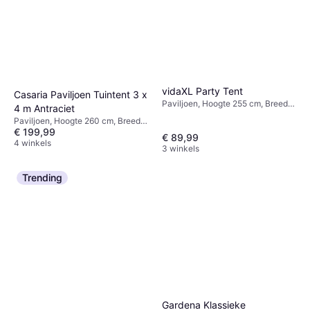
vidaXL Party Tent
Casaria Paviljoen Tuintent 3 x
Paviljoen, Hoogte 255 cm, Breedte
4 m Antraciet
300 cm, Lengte 400 cm
Paviljoen, Hoogte 260 cm, Breedte
€ 199,99
400 cm, Lengte 300 cm
€ 89,99
4 winkels
3 winkels
Trending
Gardena Klassieke