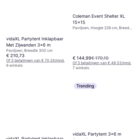
Coleman Event Shelter XL
15x15
Paviljoen, Hoogte 228 cm, Breedte
450 cm, Lengte 450 cm
vidaXL Partytent Inklapbaar
Met Zijwanden 3x6 m
Paviljoen, Breedte 300 cm
€ 210,73
€ 144,99
€ 179,10
Of 3 betalingen van € 70,24/mnd.
Of 3 betalingen van € 48,33/mnd.
6 winkels
7 winkels
Trending
vidaXL Partytent 3x6 m
vidaXL Partytent Inklapbaar