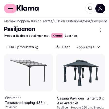
Voor shoppers
Voor bedrijven
Klarna
/
Shoppen
/
Tuin en Terras
/
Tuin en Buitenomgeving
/
Paviljoens
Paviljoenen
Probeer flexibele betalingen met
Leer hoe
1000+ producten
Filter
Populariteit
Westmann
Casaria Paviljoen Tuintent 3 x
Terrasoverkapping 435 x
4 m Antraciet
Paviljoen
300 cm
Paviljoen, Hoogte 260 cm, Breedte