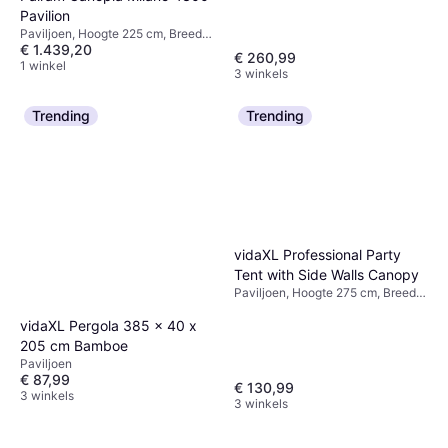
cm
Pavilion
Paviljoen, Hoogte 225 cm, Breedte
€ 1.439,20
309 cm, Lengte 426 cm
€ 260,99
1 winkel
3 winkels
Trending
Trending
vidaXL Professional Party
Tent with Side Walls Canopy
Paviljoen, Hoogte 275 cm, Breedte
400 cm, Lengte 400 cm
vidaXL Pergola 385 x 40 x
205 cm Bamboe
Paviljoen
€ 87,99
€ 130,99
3 winkels
3 winkels