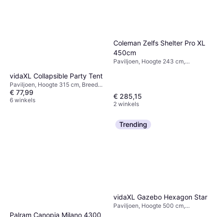
Coleman Zelfs Shelter Pro XL
450cm
Paviljoen, Hoogte 243 cm,
Breedte 453 cm, Lengte 453 cm
vidaXL Collapsible Party Tent
Paviljoen, Hoogte 315 cm, Breedte
€ 77,99
200 cm, Lengte 200 cm
€ 285,15
6 winkels
2 winkels
Trending
vidaXL Gazebo Hexagon Star
Paviljoen, Hoogte 500 cm,
Breedte 1400 cm, Lengte 1400
Palram Canopia Milano 4300