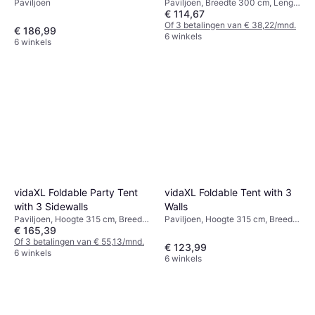
Paviljoen
Paviljoen, Breedte 300 cm, Lengte
€ 114,67
200 cm
Of 3 betalingen van € 38,22/mnd.
€ 186,99
6 winkels
6 winkels
vidaXL Foldable Party Tent
vidaXL Foldable Tent with 3
with 3 Sidewalls
Walls
Paviljoen, Hoogte 315 cm, Breedte
Paviljoen, Hoogte 315 cm, Breedte
€ 165,39
300 cm, Lengte 450 cm
300 cm, Lengte 450 cm
Of 3 betalingen van € 55,13/mnd.
€ 123,99
6 winkels
6 winkels