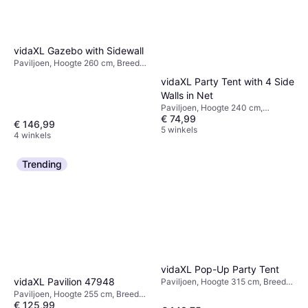
vidaXL Gazebo with Sidewall
Paviljoen, Hoogte 260 cm, Breedte
400 cm, Lengte 300 cm
vidaXL Party Tent with 4 Side
Walls in Net
Paviljoen, Hoogte 240 cm,
€ 74,99
Breedte 200 cm, Lengte 200 cm
€ 146,99
5 winkels
4 winkels
Trending
vidaXL Pop-Up Party Tent
vidaXL Pavilion 47948
Paviljoen, Hoogte 315 cm, Breedte
300 cm, Lengte 600 cm
Paviljoen, Hoogte 255 cm, Breedte
€ 125,99
250 cm, Lengte 300 cm