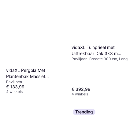
vidaXL Tuinprieel met
Uittrekbaar Dak 3x3 m
Paviljoen, Breedte 300 cm, Lengte
Taupe
300 cm
vidaXL Pergola Met
Plantenbak Massief
Paviljoen
Vurenhout
€ 133,99
€ 392,99
4 winkels
4 winkels
Trending