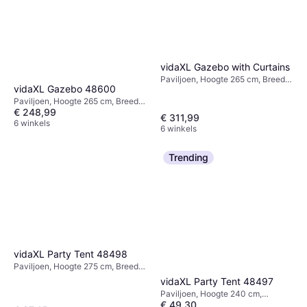
vidaXL Gazebo with Curtains
Paviljoen, Hoogte 265 cm, Breedte
vidaXL Gazebo 48600
400 cm, Lengte 300 cm
Paviljoen, Hoogte 265 cm, Breedte
€ 248,99
300 cm, Lengte 300 cm
€ 311,99
6 winkels
6 winkels
Trending
vidaXL Party Tent 48498
Paviljoen, Hoogte 275 cm, Breedte
400 cm, Lengte 400 cm
vidaXL Party Tent 48497
Paviljoen, Hoogte 240 cm,
€ 49,30
Breedte 250 cm, Lengte 250 cm