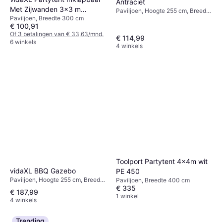
Antraciet
Met Zijwanden 3x3 m
Paviljoen, Hoogte 255 cm, Breedte
Paviljoen, Breedte 300 cm
Crèmekleurig
300 cm, Lengte 600 cm
€ 100,91
Of 3 betalingen van € 33,63/mnd.
€ 114,99
6 winkels
4 winkels
Toolport Partytent 4x4m wit
vidaXL BBQ Gazebo
PE 450
Paviljoen, Hoogte 255 cm, Breedte
Paviljoen, Breedte 400 cm
€ 335
150 cm, Lengte 240 cm
€ 187,99
1 winkel
4 winkels
Trending