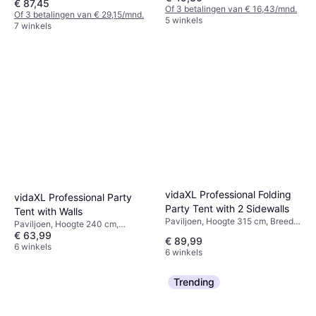
€ 87,45
Of 3 betalingen van € 16,43/mnd.
Of 3 betalingen van € 29,15/mnd.
5 winkels
7 winkels
vidaXL Professional Folding
vidaXL Professional Party
Party Tent with 2 Sidewalls
Tent with Walls
Paviljoen, Hoogte 315 cm, Breedte
Paviljoen, Hoogte 240 cm,
200 cm, Lengte 200 cm
€ 63,99
Breedte 200 cm, Lengte 200 cm
€ 89,99
6 winkels
6 winkels
Trending