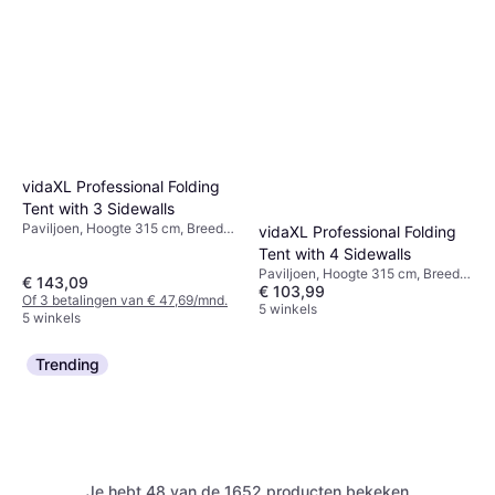
vidaXL Professional Folding
Tent with 3 Sidewalls
Paviljoen, Hoogte 315 cm, Breedte
vidaXL Professional Folding
400 cm, Lengte 300 cm
Tent with 4 Sidewalls
Paviljoen, Hoogte 315 cm, Breedte
€ 143,09
€ 103,99
200 cm, Lengte 200 cm
Of 3 betalingen van € 47,69/mnd.
5 winkels
5 winkels
Trending
Je hebt 48 van de 1652 producten bekeken