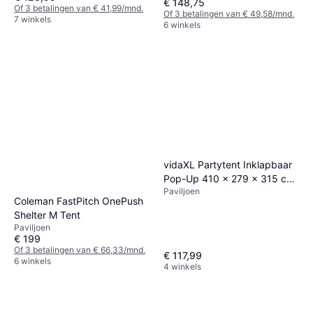
€ 148,75
Of 3 betalingen van € 41,99/mnd.
Of 3 betalingen van € 49,58/mnd.
7 winkels
6 winkels
vidaXL Partytent Inklapbaar
Pop-Up 410 x 279 x 315 cm
Paviljoen
Taupe
Coleman FastPitch OnePush
Shelter M Tent
Paviljoen
€ 199
Of 3 betalingen van € 66,33/mnd.
€ 117,99
6 winkels
4 winkels