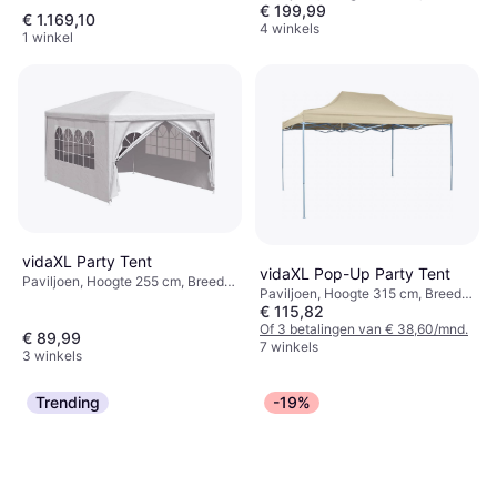
€ 199,99
400 cm, Lengte 300 cm
€ 1.169,10
4 winkels
1 winkel
vidaXL Party Tent
vidaXL Pop-Up Party Tent
Paviljoen, Hoogte 255 cm, Breedte
Paviljoen, Hoogte 315 cm, Breedte
300 cm, Lengte 400 cm
€ 115,82
300 cm, Lengte 450 cm
Of 3 betalingen van € 38,60/mnd.
€ 89,99
7 winkels
3 winkels
Trending
-19%