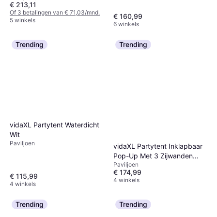
170 cm, Lengte 170 cm
€ 213,11
Of 3 betalingen van € 71,03/mnd.
€ 160,99
5 winkels
6 winkels
Trending
Trending
vidaXL Partytent Waterdicht
Wit
Paviljoen
vidaXL Partytent Inklapbaar
Pop-Up Met 3 Zijwanden
Paviljoen
Zwart
€ 174,99
€ 115,99
4 winkels
4 winkels
Trending
Trending