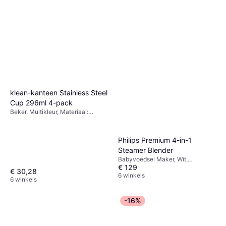
klean-kanteen Stainless Steel
Cup 296ml 4-pack
Beker, Multikleur, Materiaal:
Roestvrij Staal
Philips Premium 4-in-1
Steamer Blender
Babyvoedsel Maker, Wit,
€ 129
Materiaal: Plastic
€ 30,28
6 winkels
6 winkels
-16%