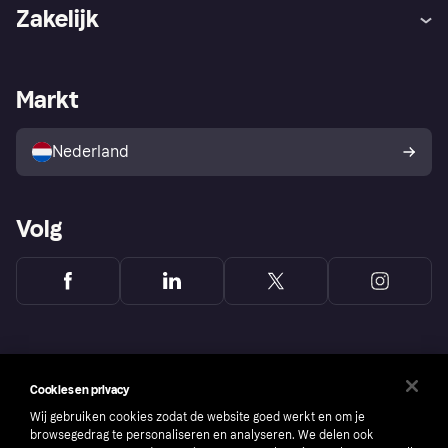
Hulp
Klachten
Zakelijk
Login
Onze belofte
Webwinkelsupport
Developers
De Klarna app
Privacyinstellingen
Zakelijke login
Operationele status
Markt
Winkeloverzicht
Je herroepingsrecht
Verkoop met Klarna
Platformen en partners
Kopersbescherming voor
consumenten
Nederland
Volg
Cookies en privacy
Wij gebruiken cookies zodat de website goed werkt en om je
browsegedrag te personaliseren en analyseren. We delen ook