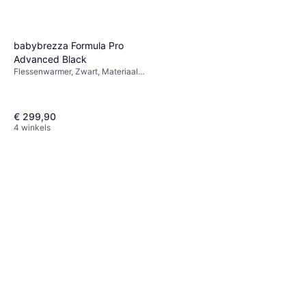
babybrezza Formula Pro
Advanced Black
Flessenwarmer, Zwart, Materiaal:
Plastic
€ 299,90
4 winkels
Babymoov Flesverwarmer
Moov&Feed Sand
Flessenwarmer, Grijs
€ 66,21
Of 3 betalingen van € 22,07/mnd.
9+ winkels