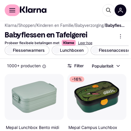
Voor shoppers
Voor bedrijven
Klarna
/
Shoppen
/
Kinderen en Familie
/
Babyverzorging
/
Babyflessen en Tafelgerei
Babyflessen en Tafelgerei
Probeer flexibele betalingen met
Leer hoe
Flessenwarmers
Lunchboxen
Flessenaccessoi
1000+ producten
Filter
Populariteit
-16%
Mepal Campus Lunchbox
Mepal Lunchbox Bento midi