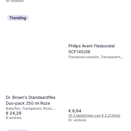
9+ winkels
Trending
Philips Avent Flesborstel
SCF145/06
Flessenaccessoire, Transparant,
Blauw, Turkoois
Dr. Brown's Standaardfles
Duo-pack 250 ml Roze
Babyfles, Transparant, Roze,
€ 6,64
€ 24,29
Blauw, Bruin, Materiaal: Plastic,
Of 3 betalingen van € 2,21/mnd.
Siliconen
8 winkels
9+ winkels