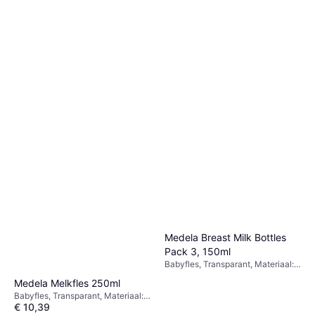
Medela Breast Milk Bottles
Pack 3, 150ml
Babyfles, Transparant, Materiaal:
Plastic
Medela Melkfles 250ml
Babyfles, Transparant, Materiaal:
€ 10,39
Plastic, Polypropyleen