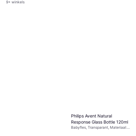
9+ winkels
Mepal Campus drinkfles pop-
up 400ml Wild Tiger
Drinkfles
€ 10,09
9+ winkels
Philips Avent Natural
Response Glass Bottle 120ml
Babyfles, Transparant, Materiaal:
Siliconen, Glas