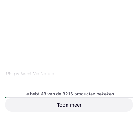
9+ winkels
Philips Avent Via Natural
Hapjesset Scf721/20
Babyvoedselcontainer &
melkpoederdispenser,
Je hebt 48 van de 8216 producten bekeken
Transparant, Multikleur, Wit,
Oranje, Blauw, Natuurlijk
Toon meer
€ 22,49
Of 3 betalingen van € 7,49/mnd.
Difrax Papfles Xl
9+ winkels
Babyfles, Transparant, Wit