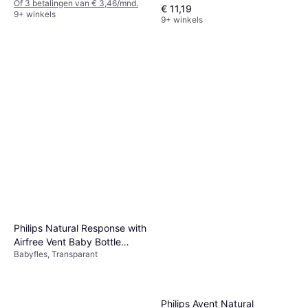
Of 3 betalingen van € 3,46/mnd.
€ 11,19
9+ winkels
9+ winkels
Philips Natural Response with
Airfree Vent Baby Bottle
Babyfles, Transparant
125ml
Philips Avent Natural