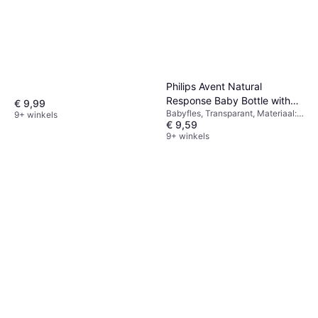
Philips Avent Natural
Response Baby Bottle with
€ 9,99
Babyfles, Transparant, Materiaal:
AirFree Vent Valve 260ml
9+ winkels
€ 9,59
Siliconen
9+ winkels