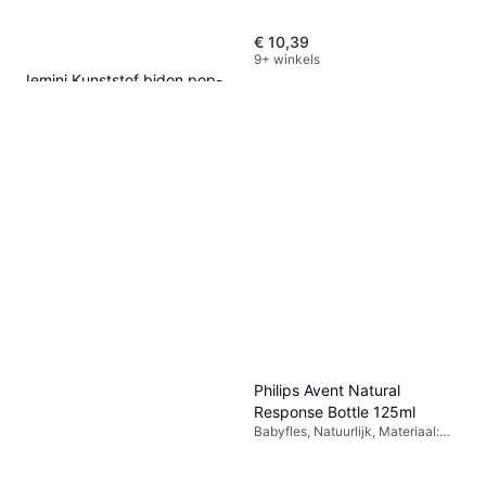
€ 10,39
9+ winkels
Jemini Kunststof bidon pop-
up drinkbeker Paw Patrol
Drinkfles, Blauw, Wit
350 ml
€ 5,99
9+ winkels
Philips Avent Natural
Response Bottle 125ml
Babyfles, Natuurlijk, Materiaal:
Siliconen