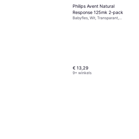
Philips Avent Natural
Response 125mk 2-pack
Babyfles, Wit, Transparant,
Materiaal: Siliconen
€ 13,29
9+ winkels
Mepal PAW Patrol Girls pop
up drinkfles 400ml
Drinkfles, Multikleur
€ 12,59
9+ winkels