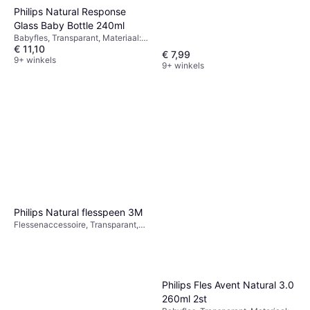
Philips Natural Response
Glass Baby Bottle 240ml
Babyfles, Transparant, Materiaal:
€ 11,10
Siliconen, Glas
€ 7,99
9+ winkels
9+ winkels
Philips Natural flesspeen 3M
Flessenaccessoire, Transparant,
Materiaal: Siliconen
Philips Fles Avent Natural 3.0
260ml 2st