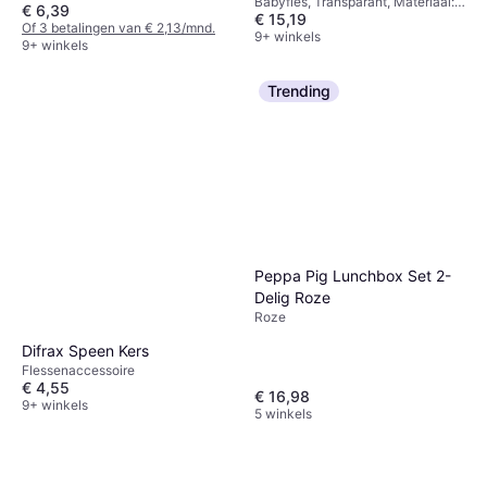
Babyfles, Transparant, Materiaal:
€ 6,39
€ 15,19
Polypropyleen, Siliconen
Of 3 betalingen van € 2,13/mnd.
9+ winkels
9+ winkels
Trending
Peppa Pig Lunchbox Set 2-
Delig Roze
Roze
Difrax Speen Kers
Flessenaccessoire
€ 4,55
€ 16,98
9+ winkels
5 winkels