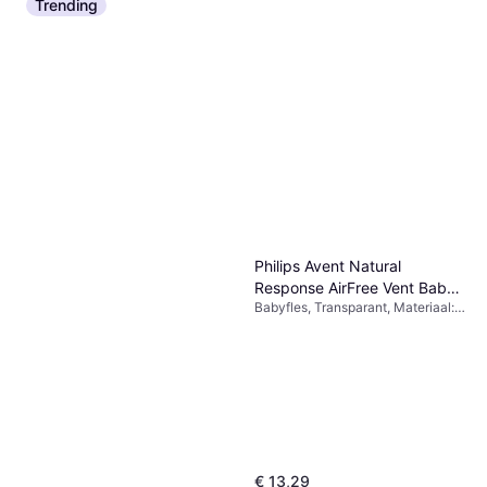
Trending
Philips Avent Natural
Response AirFree Vent Baby
Babyfles, Transparant, Materiaal:
Bottles 125ml 2-pack
Siliconen, Polypropyleen
€ 13,29