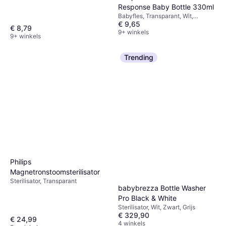
Response Baby Bottle 330ml
Babyfles, Transparant, Wit,
€ 9,65
Materiaal: Siliconen
€ 8,79
9+ winkels
9+ winkels
Trending
Philips
Magnetronstoomsterilisator
Sterilisator, Transparant
babybrezza Bottle Washer
Pro Black & White
Sterilisator, Wit, Zwart, Grijs
€ 329,90
€ 24,99
4 winkels