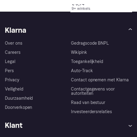
1
2
3
...
88
...
172
€ 9,74
9+ winkels
Klarna
Over ons
Gedragscode BNPL
Careers
Wikipink
Legal
Toegankelijkheid
Pers
Auto-Track
Privacy
Contact opnemen met Klarna
Veiligheid
Contactgegevens voor
autoriteiten
Duurzaamheid
Raad van bestuur
Doorverkopen
Investeerdersrelaties
Klant