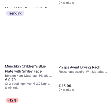
9+ winkels
Mepal Little Dutch Little Farm
Trending
Drinkfles
Drinkfles, Groen, Multikleur, Rood,
€ 10,99
Geel
9+ winkels
Munchkin Children's Blue
Philips Avent Drying Rack
Plate with Smiley Face
Flessenaccessoire, Wit, Materiaal:
Bord en Kom, Materiaal: Plastic,
Polypropyleen
€ 9,79
Siliconen
Of 3 betalingen van € 3,26/mnd.
€ 15,99
8 winkels
9+ winkels
-12%