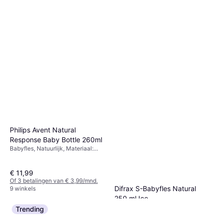
Philips Avent Natural
Response Baby Bottle 260ml
Babyfles, Natuurlijk, Materiaal:
Siliconen, Polypropyleen
€ 11,99
Of 3 betalingen van € 3,99/mnd.
Difrax S-Babyfles Natural
9 winkels
250 ml Ice
Babyfles, Blauw
Trending
€ 8,12