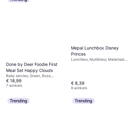
7 winkels
Mepal Lunchbox Disney
Princes
Lunchbox, Multikleur, Materiaal:
Done by Deer Foodie First
Polypropyleen
Meal Set Happy Clouds
Baby servies, Groen, Roze,
€ 18,99
Materiaal: Polypropyleen
€ 8,39
7 winkels
6 winkels
Trending
Trending