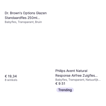
Dr. Brown's Options Glazen
Standaardfles 250ml
Babyfles, Transparant, Bruin
Transparant
Philips Avent Natural
Response Airfree Zuigfles
€ 19,34
Babyfles, Transparant, Natuurlijk,
8 winkels
260ml Beer
€ 9,51
Wit, Materiaal: Siliconen, Plastic
8 winkels
Trending