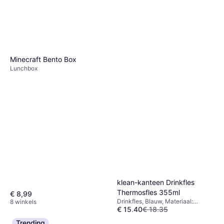
Minecraft Bento Box
Lunchbox
klean-kanteen Drinkfles
Thermosfles 355ml
€ 8,99
Drinkfles, Blauw, Materiaal:
8 winkels
€ 15,40
€ 18,35
Roestvrij Staal
Of 3 betalingen van € 5,13/mnd.
Trending