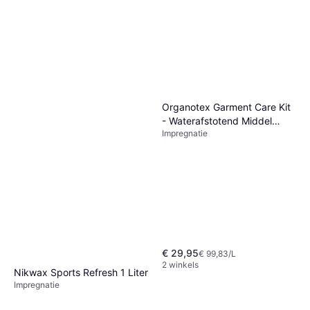
Organotex Garment Care Kit
- Waterafstotend Middel
Impregnatie
Wasmiddel
€ 29,95
€ 99,83/L
2 winkels
Nikwax Sports Refresh 1 Liter
Impregnatie
€ 29,99
€ 29,99/L
2 winkels