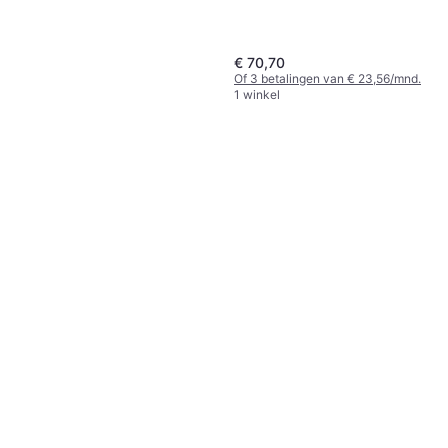
€ 70,70
Of 3 betalingen van € 23,56/mnd.
1 winkel
Zebla Impregnation Spray
300ml
Impregnatie
€ 13,49
€ 44,97/L
1 winkel