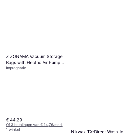
Grangers Odour Eliminator
Pump
Z ZONAMA Vacuum Storage
Impregnatie
Bags with Electric Air Pump
Rapide Impregnation Spray
€ 10,95
Impregnatie
20pcs
Impregnatie
Of 3 betalingen van € 3,65/mnd.
€ 11,25
€ 28,13/L
1 winkel
1 winkel
€ 44,29
Of 3 betalingen van € 14,76/mnd.
1 winkel
Nikwax TX-Direct Wash-In