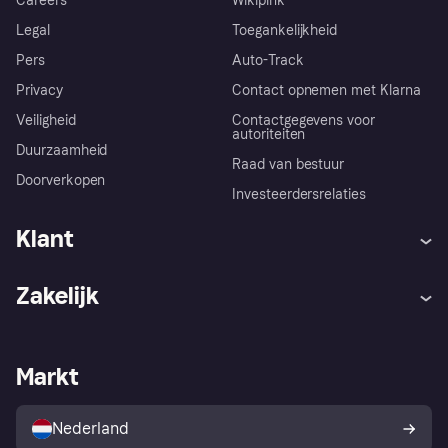
Careers
Wikipink
Legal
Toegankelijkheid
Pers
Auto-Track
Privacy
Contact opnemen met Klarna
Veiligheid
Contactgegevens voor
autoriteiten
Duurzaamheid
Raad van bestuur
Doorverkopen
Investeerdersrelaties
Klant
Hulp
Klachten
Zakelijk
Login
Onze belofte
Webwinkelsupport
Developers
De Klarna app
Privacyinstellingen
Zakelijke login
Operationele status
Markt
Winkeloverzicht
Je herroepingsrecht
Verkoop met Klarna
Platformen en partners
Kopersbescherming voor
consumenten
Nederland