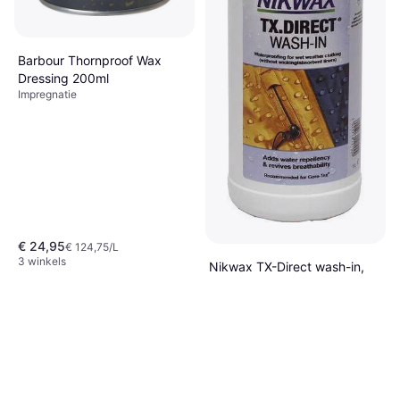
Barbour Thornproof Wax
Dressing 200ml
Impregnatie
€ 24,95
€ 124,75/L
3 winkels
Nikwax TX-Direct wash-in,
1000 ml
Impregnatie
€ 32,50
€ 32,50/L
7 winkels