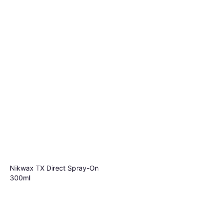
Nikwax TX Direct Spray-On
300ml
Impregnatie
€ 13,95
€ 46,50/L
Of 3 betalingen van € 4,65/mnd.
Nikwax Down Proof
5 winkels