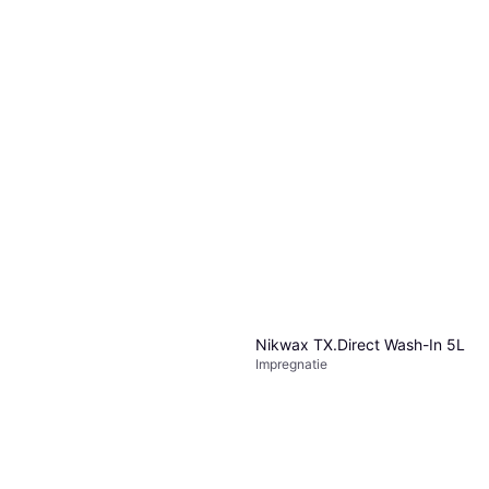
Onderhoudsmiddel - Wit
Impregnatie
€ 29,27
Of 3 betalingen van € 9,75/mnd.
1 winkel
Nikwax TX.Direct Wash-In 5L
Impregnatie