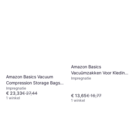
Amazon Basics
Vacuümzakken Voor Kleding
Amazon Basics Vacuum
Impregnatie
Luchtdicht Ventiel Handpomp
Compression Storage Bags
- Middelgroot
Impregnatie
with Zipper and Hand Pump
€ 23,33
€ 27,44
Several 20-pack
€ 13,65
€ 16,77
1 winkel
1 winkel