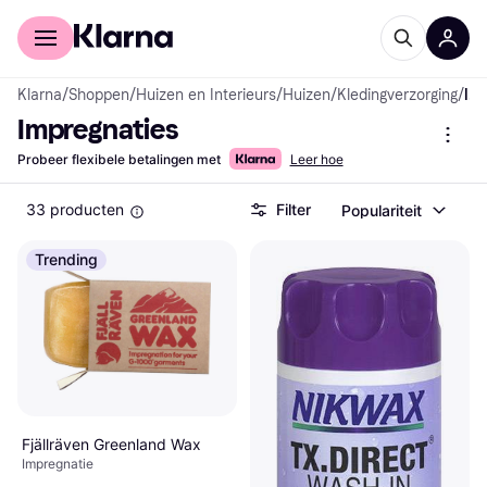
Voor shoppers
Voor bedrijven
Klarna
/
Shoppen
/
Huizen en Interieurs
/
Huizen
/
Kledingverzorging
/
Impregnaties
Impregnaties
Probeer flexibele betalingen met
Leer hoe
33 producten
Filter
Populariteit
Trending
Fjällräven Greenland Wax
Impregnatie