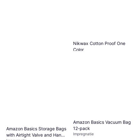
Nikwax Cotton Proof One
Color
Impregnatie
€ 34,99
€ 34,99/L
1 winkel
Nikwax Tx Direct Wasmiddel
Heren - 300 ml
Impregnatie
€ 14,75
€ 49,17/L
1 winkel
Amazon Basics Vacuum Bag
12-pack
Amazon Basics Storage Bags
Impregnatie
with Airtight Valve and Hand