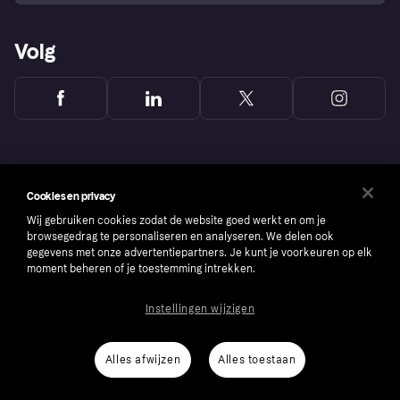
Volg
Cookies en privacy
Wij gebruiken cookies zodat de website goed werkt en om je
browsegedrag te personaliseren en analyseren. We delen ook
gegevens met onze advertentiepartners. Je kunt je voorkeuren op elk
moment beheren of je toestemming intrekken.
Instellingen wijzigen
Copyright © 2005-2026 Klarna Bank AB (publ). Headquarters: Stockholm, Sweden. All
rights reserved. Klarna Bank AB (publ). Sveavägen 46, 111 34 Stockholm. Organization
number: 556737-0431
Alles afwijzen
Alles toestaan
Cookies
Klarna.com