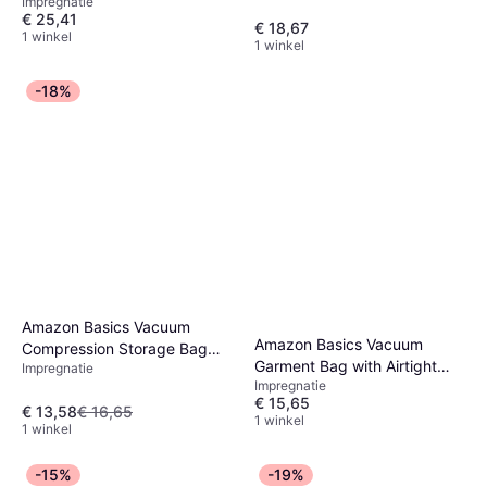
Impregnatie
Pump Several 15-pack
€ 25,41
€ 18,67
1 winkel
1 winkel
-18%
Amazon Basics Vacuum
Amazon Basics Vacuum
Compression Storage Bag
Garment Bag with Airtight
Impregnatie
with Hand Pump Multiple 6-
Impregnatie
Valve and Hand Pump Large
pack
€ 15,65
5-pack
€ 13,58
€ 16,65
1 winkel
1 winkel
-15%
-19%