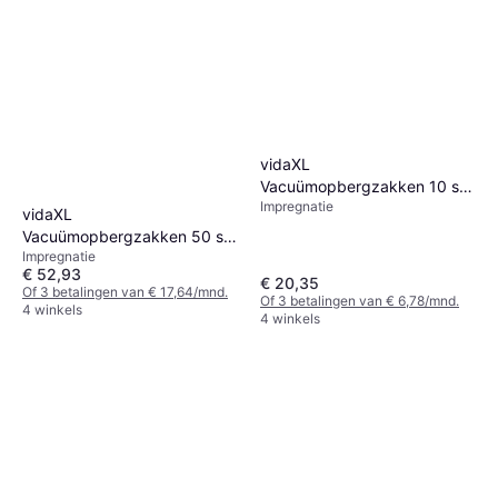
Impregnatie
€ 14,25
€ 47,50/L
7 winkels
vidaXL
Vacuümopbergzakken 10 st
Impregnatie
60x40 cm
vidaXL
Vacuümopbergzakken 50 st
Impregnatie
60x40 cm
€ 52,93
€ 20,35
Of 3 betalingen van € 17,64/mnd.
Of 3 betalingen van € 6,78/mnd.
4 winkels
4 winkels