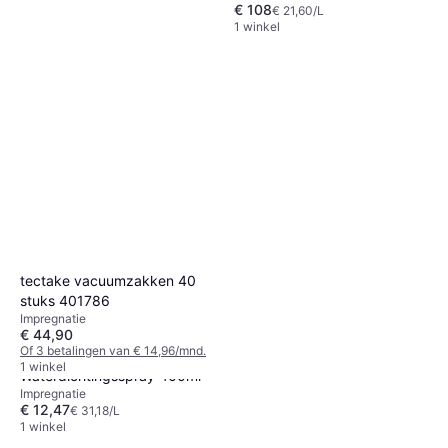
€ 108
€ 21,60/L
1 winkel
tectake vacuumzakken 40
stuks 401786
Impregnatie
€ 44,90
Of 3 betalingen van € 14,96/mnd.
Imprägnol Imprägnol
1 winkel
Waterdichtingsspray 400ml
Impregnatie
€ 12,47
€ 31,18/L
1 winkel