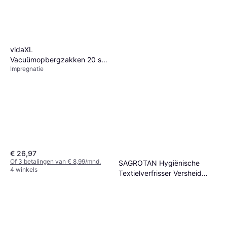
vidaXL
Vacuümopbergzakken 20 st
Impregnatie
60x40 cm
€ 26,97
Of 3 betalingen van € 8,99/mnd.
SAGROTAN Hygiënische
4 winkels
Textielverfrisser Versheid
Impregnatie
Wasgoed - Verwijdert
€ 9,62
Vastzittende Geuren
1 winkel