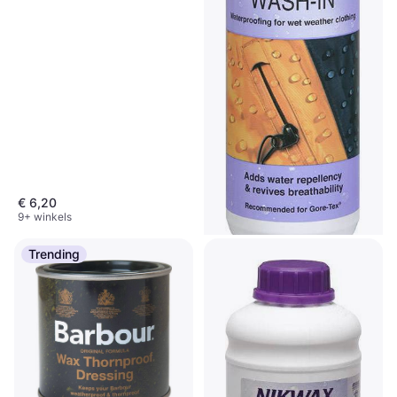
€ 6,20
9+ winkels
Trending
Nikwax TX-Direct wash-in,
300 ml
Impregnatie
€ 11,95
€ 39,83/L
Of 3 betalingen van € 3,98/mnd.
9+ winkels