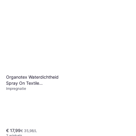
Organotex Waterdichtheid
Spray On Textile
Impregnatie
waterproofing
€ 17,99
€ 35,98/L
2 winkels