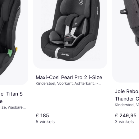
bekleding, Dr
hoofdsteun, In
pasgeborenen,
Maxi-Cosi Pearl Pro 2 i-Size
Kinderstoel, Voorkant, Achterkant, i-
Size, Zijdelingse impactbescherming
Joie Rebo
el Titan S
(ASIP), Wasbare bekleding, Verstelbare
Thunder Gr
hoofdsteun
te
Kinderstoel, 
-Size, Wasbare
Wasbare bekle
oofdsteun,
hoofdsteun
€ 185
€ 249,95
erming (ASIP)
5 winkels
3 winkels