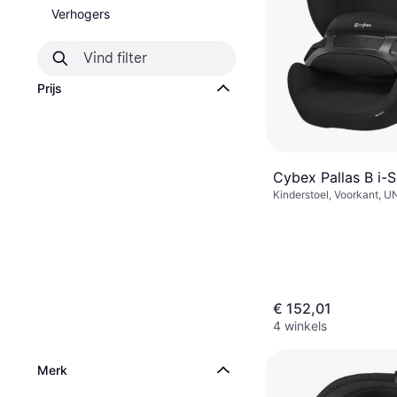
Verhogers
Prijs
Cybex Pallas B i-S
Kinderstoel, Voorkant, UN
Zijdelingse impactbesche
Wasbare bekleding, Verst
hoofdsteun
€ 152,01
4 winkels
Merk