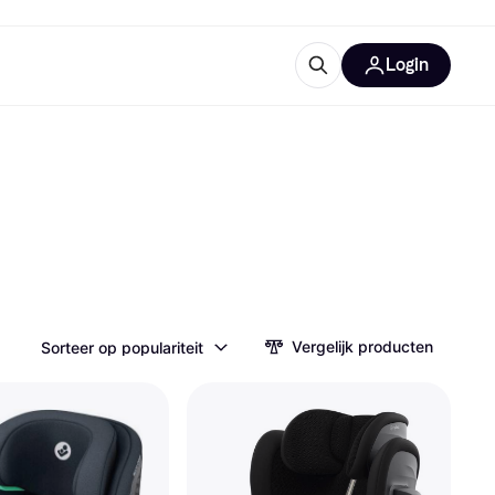
Login
trustingen
IM
Vergelijk producten
Sorteer op populariteit
gorieën