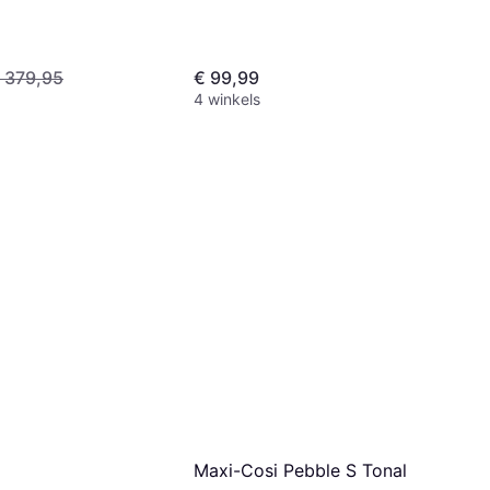
kleiner voor pasgeborenen,
oofdsteun, Zijdelingse
rming (ASIP)
 379,95
€ 99,99
4 winkels
Maxi-Cosi Pebble S Tonal