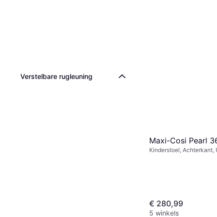
Verstelbare rugleuning
Maxi-Cosi Pearl 3
Kinderstoel, Achterkant, 
Size, Wasbare bekleding,
hoofdsteun, Zijdelingse
impactbescherming (ASI
€ 280,99
5 winkels