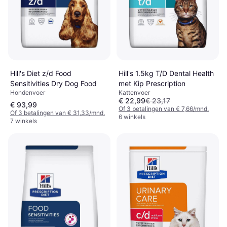
Hill's Diet z/d Food
Hill's 1.5kg T/D Dental Health
Sensitivities Dry Dog Food
met Kip Prescription
Hondenvoer
Kattenvoer
€ 22,99
€ 23,17
€ 93,99
Of 3 betalingen van € 7,66/mnd.
Of 3 betalingen van € 31,33/mnd.
6 winkels
7 winkels