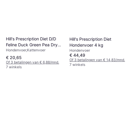
Hill's Prescription Diet D/D
Hill's Prescription Diet
Feline Duck Green Pea Dry
Hondenvoer 4 kg
Hondenvoer,Kattenvoer
Food
Hondenvoer
€ 44,49
€ 20,65
Of 3 betalingen van € 14,83/mnd.
Of 3 betalingen van € 6,88/mnd.
7 winkels
7 winkels