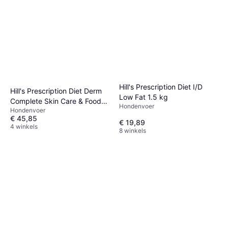
Hill's Prescription Diet I/D
Hill's Prescription Diet Derm
Low Fat 1.5 kg
Complete Skin Care & Food
Hondenvoer
Hondenvoer
Sensitivities
€ 45,85
€ 19,89
4 winkels
8 winkels