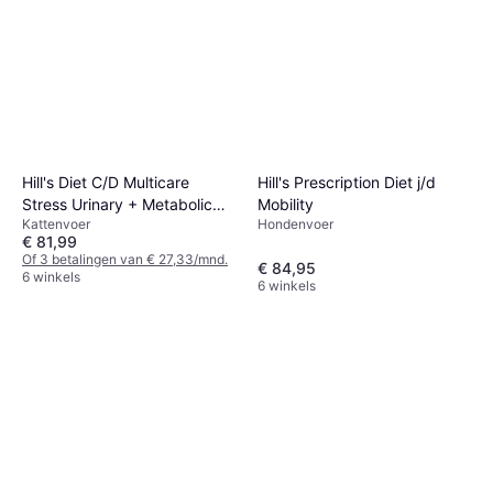
Hill's Prescription Diet j/d
Hill's Diet C/D Multicare
Mobility
Stress Urinary + Metabolic
Hondenvoer
Kattenvoer
Cat Food with Chicken
€ 81,99
Of 3 betalingen van € 27,33/mnd.
€ 84,95
6 winkels
6 winkels