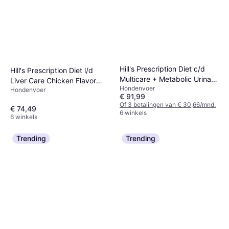
Hill's Prescription Diet c/d
Hill's Prescription Diet l/d
Multicare + Metabolic Urinary
Liver Care Chicken Flavor
Hondenvoer
and Weight Care
Hondenvoer
Dry Dog Food
€ 91,99
Of 3 betalingen van € 30,66/mnd.
€ 74,49
6 winkels
6 winkels
Trending
Trending