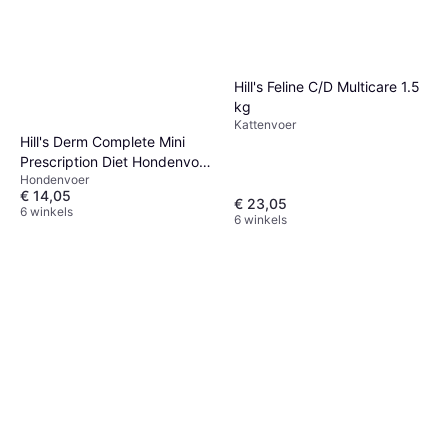
Hill's Feline C/D Multicare 1.5
kg
Kattenvoer
Hill's Derm Complete Mini
Prescription Diet Hondenvoer
Hondenvoer
1 kg
€ 14,05
€ 23,05
6 winkels
6 winkels