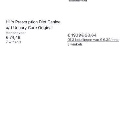
Hondenvoer
Hill's Prescription Diet Canine
u/d Urinary Care Original
Hondenvoer
€ 19,19
€ 23,64
€ 74,49
Of 3 betalingen van € 6,39/mnd.
7 winkels
8 winkels