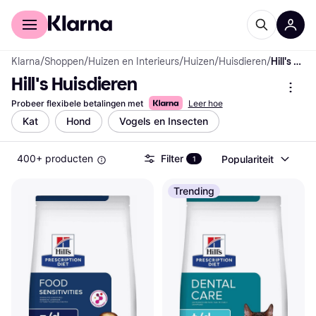
Voor shoppers
Voor bedrijven
Klarna
/
Shoppen
/
Huizen en Interieurs
/
Huizen
/
Huisdieren
/
Hill's Huisdieren
Hill's Huisdieren
Probeer flexibele betalingen met
Leer hoe
Kat
Hond
Vogels en Insecten
400+ producten
Filter
Populariteit
1
Trending