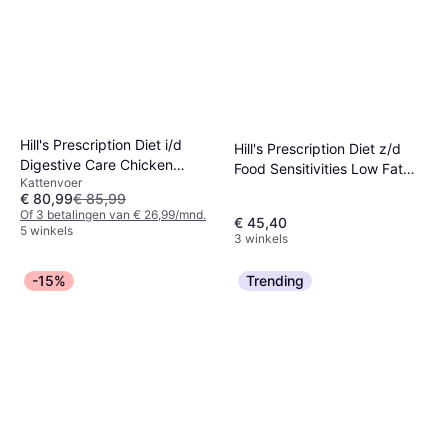
Hill's Prescription Diet i/d
Hill's Prescription Diet z/d
Digestive Care Chicken
Food Sensitivities Low Fat
Kattenvoer
2x8kg
Hydrolysed Soy Dog Food -
€ 80,99
€ 85,99
1.4kg
Of 3 betalingen van € 26,99/mnd.
€ 45,40
5 winkels
3 winkels
-15%
Trending