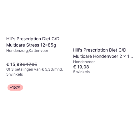
Hill's Prescription Diet C/D
Multicare Stress 12x85g
Hill's Prescription Diet C/D
Hondenzorg,Kattenvoer
Multicare Hondenvoer 2 x 1.5
Hondenvoer
kg
€ 15,99
€ 17,05
€ 19,08
Of 3 betalingen van € 5,33/mnd.
5 winkels
5 winkels
-18%