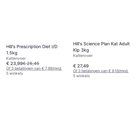
Hill's Science Plan Kat Adult
Hill's Prescription Diet I/D
Kip 3kg
1.5kg
Kattenvoer
Kattenvoer
€ 23,99
€ 26,45
€ 27,49
Of 3 betalingen van € 7,99/mnd.
Of 3 betalingen van € 9,16/mnd.
5 winkels
5 winkels