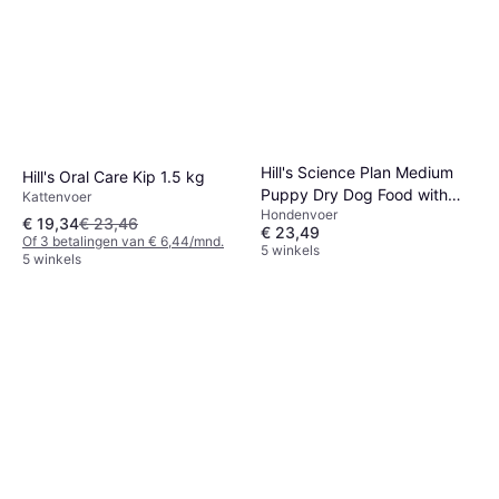
Hill's Science Plan Medium
Hill's Oral Care Kip 1.5 kg
Puppy Dry Dog Food with
Kattenvoer
Hondenvoer
Chicken
€ 19,34
€ 23,46
€ 23,49
Of 3 betalingen van € 6,44/mnd.
5 winkels
5 winkels