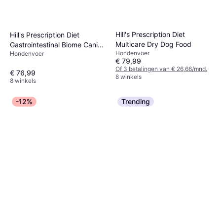
Hill's Prescription Diet
Hill's Prescription Diet
Multicare Dry Dog Food
Gastrointestinal Biome Canine
Hondenvoer
Hondenvoer
Dog with Chicken
€ 79,99
Of 3 betalingen van € 26,66/mnd.
€ 76,99
8 winkels
8 winkels
-12%
Trending