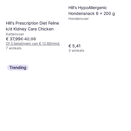
Hill's HypoAllergenic
Hondensnack 6 x 200 g
Hondenvoer
Hill's Prescription Diet Feline
k/d Kidney Care Chicken
Kattenvoer
€ 37,99
€ 42,98
Of 3 betalingen van € 12,66/mnd.
€ 5,41
7 winkels
3 winkels
Trending