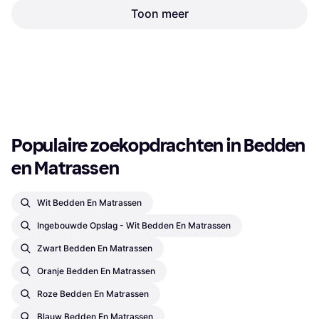
vidaXL 282774
Toon meer
Matras, Kleur: Wit, Vulling: Schuim,
Vasagle Doppelbettgestell
Materiaal: Polyester, Dikte Matras:
160 x 200 cm Mattschwarz
6 cm
Bedframe, Kleur: Zwart, Materiaal:
€ 89,24
€ 104,99
Metaal
€ 120,99
2 winkels
3 winkels
1
2
3
...
15
...
27
Populaire zoekopdrachten in Bedden 
en Matrassen
Wit Bedden En Matrassen
Ingebouwde Opslag - Wit Bedden En Matrassen
Zwart Bedden En Matrassen
Oranje Bedden En Matrassen
Roze Bedden En Matrassen
Blauw Bedden En Matrassen