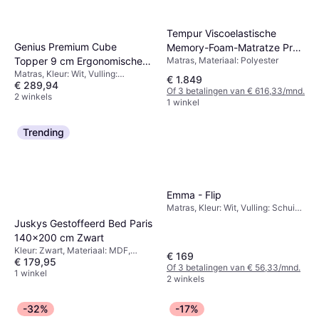
Tempur Viscoelastische
Genius Premium Cube
Memory-Foam-Matratze Pro
Topper 9 cm Ergonomische
Matras, Materiaal: Polyester
CoolQuilt Medium
Matras, Kleur: Wit, Vulling:
Matrastopper 180 x 200 cm
€ 1.849
€ 289,94
Geheugenschuim, Materiaal: Stof,
Of 3 betalingen van € 616,33/mnd.
Dikte Matras: 9 cm, Stevigheid:
2 winkels
1 winkel
Zacht, Hard
Trending
Emma - Flip
Matras, Kleur: Wit, Vulling: Schuim,
Materiaal: Polyester, Dikte Matras:
Juskys Gestoffeerd Bed Paris
5 cm
140x200 cm Zwart
Kleur: Zwart, Materiaal: MDF,
€ 169
€ 179,95
Kunstleer, Beenhoogte: 3.15 cm
Of 3 betalingen van € 56,33/mnd.
1 winkel
2 winkels
-32%
-17%