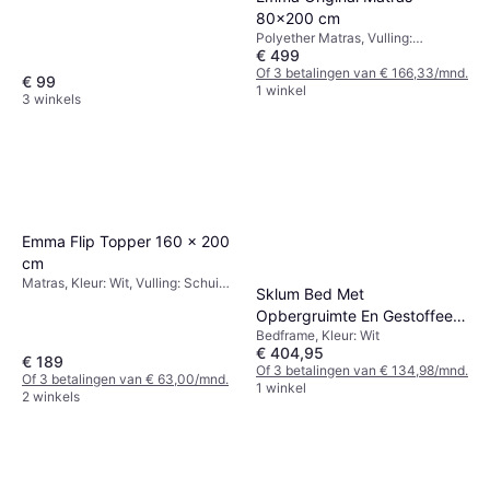
80x200 cm
Polyether Matras, Vulling:
€ 499
Geheugenschuim
Of 3 betalingen van € 166,33/mnd.
€ 99
1 winkel
3 winkels
Emma Flip Topper 160 x 200
cm
Matras, Kleur: Wit, Vulling: Schuim,
Sklum Bed Met
Materiaal: Polyester, Dikte Matras:
Opbergruimte En Gestoffeerd
6 cm
Bedframe, Kleur: Wit
Hoofdeinde Lorea Stof
€ 404,95
Gebroken 140 x 190 cm
€ 189
Of 3 betalingen van € 134,98/mnd.
Of 3 betalingen van € 63,00/mnd.
1 winkel
2 winkels