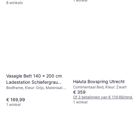
1 winkel
8 winkels
Vasagle Bett 140 x 200 cm
Haluta Boxspring Utrecht
Ladestation Schiefergrau
Continentaal Bed, Kleur: Zwart
Bedframe, Kleur: Grijs, Materiaal:
Mattschwarz
€ 359
Metaal, Staal
Of 3 betalingen van € 119,66/mnd.
€ 169,99
1 winkel
1 winkel