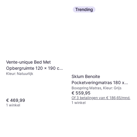
Trending
Vente-unique Bed Met
Opbergruimte 120 x 190 cm
Kleur: Natuurlijk
Houtlook Wit
Sklum Benoite
Pocketveringmatras 180 x
Boxspring Matras, Kleur: Grijs
200 cm
€ 559,95
Of 3 betalingen van € 186,65/mnd.
€ 469,99
1 winkel
1 winkel