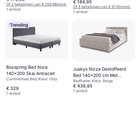
€ 184,95
Of 3 betalingen van € 259,98/mnd.
Of 3 betalingen van € 61,65/mnd.
1 winkel
1 winkel
Trending
Boxspring Bed Nora
Juskys Nizza Gestoffeerd
140x200 Skai Antraciet
Bed 140x200 cm Met
Continentaal Bed, Kleur: Grijs
Bedframe, Kleur: Beige
Lattenbodem Kist
€ 439,95
Ledverlichting
€ 329
1 winkel
1 winkel