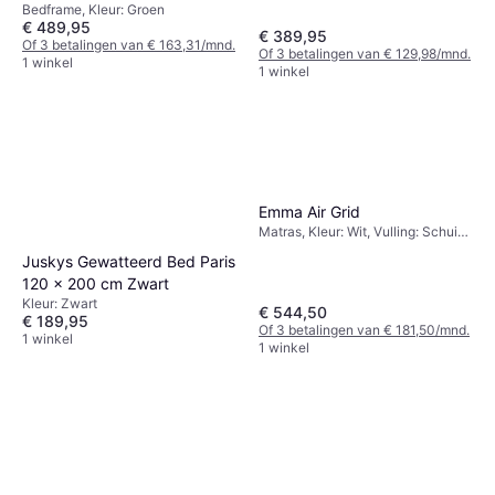
Bedframe, Kleur: Groen
Groen 160 x 200 cm
€ 489,95
€ 389,95
Of 3 betalingen van € 163,31/mnd.
Of 3 betalingen van € 129,98/mnd.
1 winkel
1 winkel
Emma Air Grid
Matras, Kleur: Wit, Vulling: Schuim,
Materiaal: Polyester, Dikte Matras:
Juskys Gewatteerd Bed Paris
9 cm
120 x 200 cm Zwart
Kleur: Zwart
€ 544,50
€ 189,95
Of 3 betalingen van € 181,50/mnd.
1 winkel
1 winkel