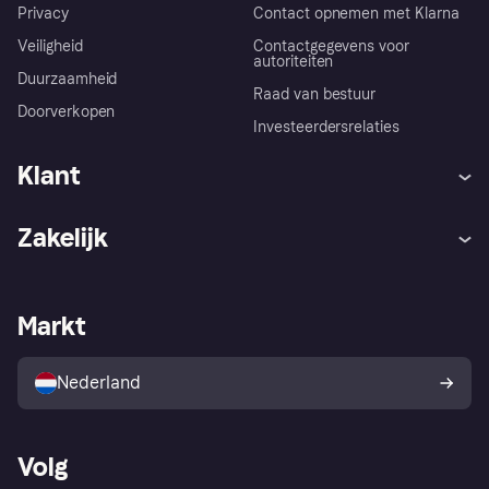
Privacy
Contact opnemen met Klarna
Veiligheid
Contactgegevens voor
autoriteiten
Duurzaamheid
Raad van bestuur
Doorverkopen
Investeerdersrelaties
Klant
Hulp
Klachten
Zakelijk
Login
Onze belofte
Webwinkelsupport
Developers
De Klarna app
Privacyinstellingen
Zakelijke login
Operationele status
Markt
Winkeloverzicht
Je herroepingsrecht
Verkoop met Klarna
Platformen en partners
Kopersbescherming voor
consumenten
Nederland
Volg