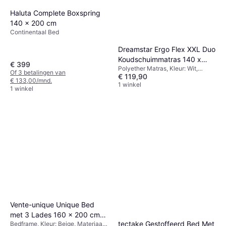
Haluta Complete Boxspring
140 x 200 cm
Continentaal Bed
Dreamstar Ergo Flex XXL Duo
Koudschuimmatras 140 x
€ 399
Polyether Matras, Kleur: Wit,
200 cm
Of 3 betalingen van
€ 119,90
Vulling: Schuim, Vezel, Polyester,
€ 133,00/mnd.
Materiaal: Polyester, Stevigheid:
1 winkel
1 winkel
Gemiddeld, Gemiddeld/hard
Vente-unique Unique Bed
met 3 Lades 160 x 200 cm
tectake Gestoffeerd Bed Met
Bedframe, Kleur: Beige, Materiaal:
Stoffen Bekleding Beige