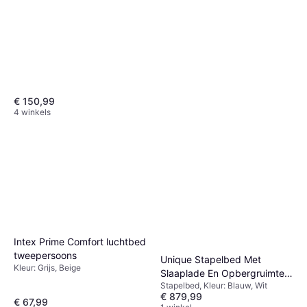
€ 150,99
4 winkels
HG Matras Opfrisser
Intex Prime Comfort luchtbed
Boxspring Matras
tweepersoons
Unique Stapelbed Met
€ 7,28
Kleur: Grijs, Beige
8 winkels
Slaaplade En Opbergruimtes
Stapelbed, Kleur: Blauw, Wit
3 x 90 x 190 cm
€ 879,99
€ 67,99