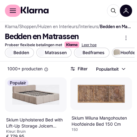
Voor shoppers
Voor bedrijven
Klarna
/
Shoppen
/
Huizen en Interieurs
/
Interieurs
/
Bedden en Matrassen
Bedden en Matrassen
Probeer flexibele betalingen met
Leer hoe
Bedden
Matrassen
Bedframes
Hoofdei
1000+ producten
Filter
Populariteit
Populair
Sklum Wiluna Mangohouten
Sklum Upholstered Bed with
Hoofdeinde Bed 150 Cm
Lift-Up Storage Jolcem
150
Kleur: Bruin
Brown 180 x 200 cm
€ 779,95