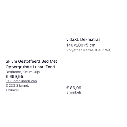
vidaXL Dekmatras
140x200x5 cm
Polyether Matras, Kleur: Wit,
Vulling: Schuim, Geheugenschuim,
Materiaal: Polyester
Sklum Gestoffeerd Bed Met
Opbergruimte Lunari Zand
Bedframe, Kleur: Grijs
Stof 180 x 200 cm
€ 699,95
Of 3 betalingen van
€ 233,31/mnd.
€ 86,99
1 winkel
3 winkels