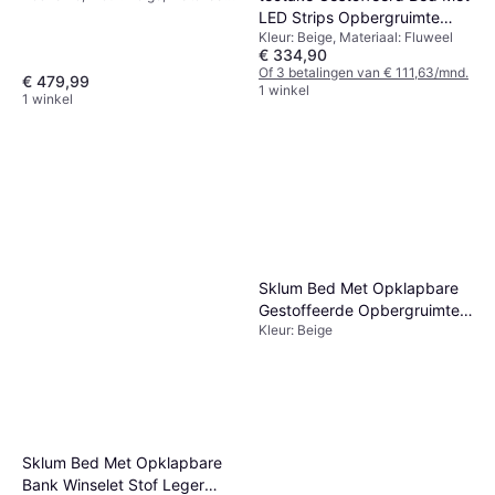
Stof, Polyester, MDF, Fluweel
LED Strips Opbergruimte
Kleur: Beige, Materiaal: Fluweel
Fluweellook Zand
€ 334,90
Of 3 betalingen van € 111,63/mnd.
€ 479,99
1 winkel
1 winkel
Sklum Bed Met Opklapbare
Gestoffeerde Opbergruimte
Kleur: Beige
Norena Stof Crème Beige
150 x 190 cm
Sklum Bed Met Opklapbare
Bank Winselet Stof Leger