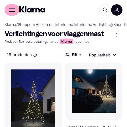
Voor shoppers
Voor bedrijven
Klarna
/
Shoppen
/
Huizen en Interieurs
/
Interieurs
/
Verlichting
/
Snoerli
Verlichtingen voor vlaggenmast
Probeer flexibele betalingen met
Leer hoe
18 producten
Filter
Populariteit