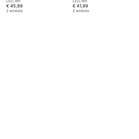
LED, Wit
LED, Wit
Verlichting voor vlaggenmast
Verlichting voor vlaggenmast
€ 45,99
€ 41,99
2 winkels
2 winkels