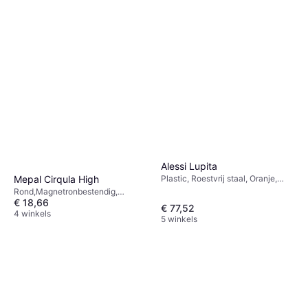
Alessi Lupita
Mepal Cirqula High
Plastic, Roestvrij staal, Oranje,
Rood
Rond,Magnetronbestendig,
€ 18,66
Stapelbaar, Vriezerbestendig,
€ 77,52
BPA-vrij, Vaatwasserbestendig,
4 winkels
5 winkels
Plastic, Blauw, Groen, Grijs,
Transparant, Beige, Zwart, Wit