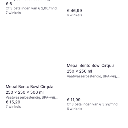
€ 6
Magnetronbestendig, Glas,
Ontwerper: Kaj Franck
Transparant
Of 3 betalingen van € 2,00/mnd.
€ 46,99
7 winkels
6 winkels
Mepal Bento Bowl Cirqula
250 x 250 ml
Vaatwasserbestendig, BPA-vrij,
Plastic, Groen
Mepal Bento Bowl Cirqula
250 x 250 x 500 ml
Vaatwasserbestendig, BPA-vrij,
€ 11,99
€ 15,29
Stapelbaar, Plastic, Zwart
Of 3 betalingen van € 3,99/mnd.
7 winkels
6 winkels