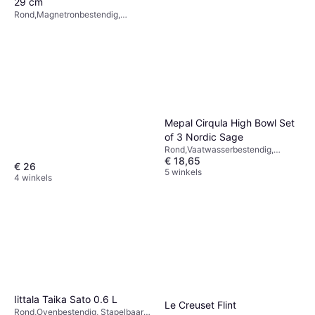
29 cm
Rond,Magnetronbestendig,
Vaatwasserbestendig, Porselein,
Wit
Mepal Cirqula High Bowl Set
of 3 Nordic Sage
Rond,Vaatwasserbestendig,
€ 18,65
Plastic, Groen
€ 26
5 winkels
4 winkels
Iittala Taika Sato 0.6 L
Le Creuset Flint
Rond,Ovenbestendig, Stapelbaar,