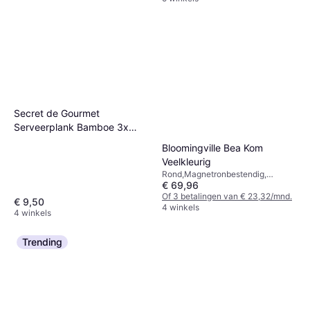
Oranje
Secret de Gourmet
Serveerplank Bamboe 3x
Schaaltjes 30 x 10 cm
Bloomingville Bea Kom
Veelkleurig
Rond,Magnetronbestendig,
€ 69,96
Vaatwasserbestendig, Steengoed,
Multikleur, Natuurlijk
Of 3 betalingen van € 23,32/mnd.
€ 9,50
4 winkels
4 winkels
Trending