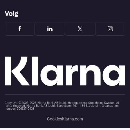
Volg
Copyright © 2005-2026 Klarna Bank AB (publ). Headquarters: Stockholm, Sweden. All
rights reserved. Klarna Bank AB (publ). Sveavägen 46, 111 34 Stockholm. Organization
number: 556737-0431
Cookies
Klarna.com