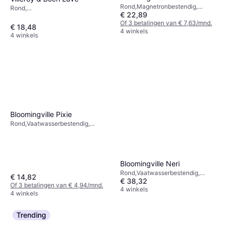
Rond,Magnetronbestendig,
Rond,
€ 22,89
Vaatwasserbestendig, Aardewerk,
Rechthoekig,Magnetronbestendig,
Steengoed, Keramiek, Groen,
Of 3 betalingen van € 7,63/mnd.
Vaatwasserbestendig, Porselein,
€ 18,48
Bruin
4 winkels
Aardewerk, Steengoed, Keramiek,
4 winkels
Glas, Blauw, Grijs, Beige,
Multikleur, Wit, Turkoois, Paars,
Natuurlijk
Bloomingville Pixie
Rond,Vaatwasserbestendig,
Steengoed, Aardewerk, Keramiek,
Groen, Bruin
Bloomingville Neri
Rond,Vaatwasserbestendig,
€ 14,82
€ 38,32
Magnetronbestendig, Steengoed,
Of 3 betalingen van € 4,94/mnd.
Zwart
4 winkels
4 winkels
Trending