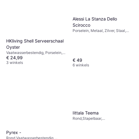
Alessi La Stanza Dello
Scirocco
Porselein, Metaal, Zilver, Staal,
Roestvrij staal, Roze, Grijs,
HKliving Shell Serveerschaal
Transparant, Zilver, Multikleur,
Roestvrij Staal, Zwart, Wit
Oyster
Vaatwasserbestendig, Porselein,
€ 24,99
Beige
€ 49
3 winkels
6 winkels
Iittala Teema
Rond,Stapelbaar,
Magnetronbestendig,
Vriezerbestendig,
Pyrex -
Vaatwasserbestendig,
Rond,Vaatwasserbestendig,
Ovenbestendig, Porselein, Wit,