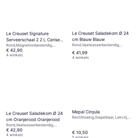
Le Creuset Saladekom Ø 24
Le Creuset Signature
cm Blauw Blauw
Serveerschaal 2 2 L Cerise
Rond,Vaatwasserbestendig,
Rond,Magnetronbestendig,
Rood
Magnetronbestendig,
€ 42,90
Vriezerbestendig,
€ 41,99
Vriezerbestendig, Steengoed,
Vaatwasserbestendig, Stapelbaar,
4 winkels
4 winkels
Blauw
Steengoed, Rood
Mepal Cirqula
Le Creuset Saladekom Ø 24
Rechthoekig,Stapelbaar, Lekvrij,
cm Oranjerood Oranjerood
Magnetronbestendig,
Rond,Vaatwasserbestendig,
Vriezerbestendig, BPA-vrij,
€ 42,90
Magnetronbestendig,
Vaatwasserbestendig, Plastic, Wit
€ 10,50
Vriezerbestendig, Steengoed,
4 winkels
5 winkels