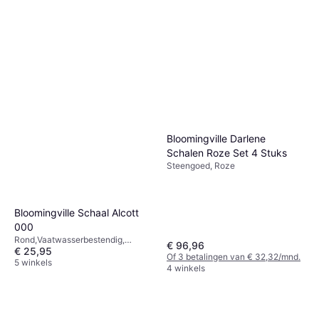
Bloomingville Darlene
Schalen Roze Set 4 Stuks
Steengoed, Roze
Bloomingville Schaal Alcott
000
Rond,Vaatwasserbestendig,
€ 96,96
€ 25,95
Keramiek, Bruin, Natuurlijk
Of 3 betalingen van € 32,32/mnd.
5 winkels
4 winkels