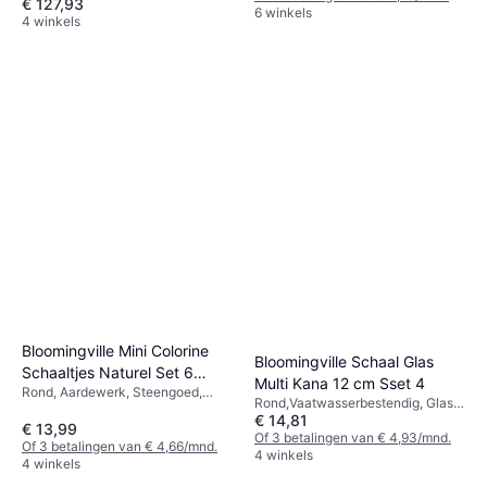
€ 127,93
Magnetronbestendig, Glas,
6 winkels
4 winkels
Transparant
Bloomingville Mini Colorine
Bloomingville Schaal Glas
Schaaltjes Naturel Set 6
Multi Kana 12 cm Sset 4
Rond, Aardewerk, Steengoed,
Stuks 12 cm
Rond,Vaatwasserbestendig, Glas,
Keramiek, Beige, Natuurlijk,
€ 14,81
Roze, Multikleur
Multikleur
€ 13,99
Of 3 betalingen van € 4,93/mnd.
Of 3 betalingen van € 4,66/mnd.
4 winkels
4 winkels