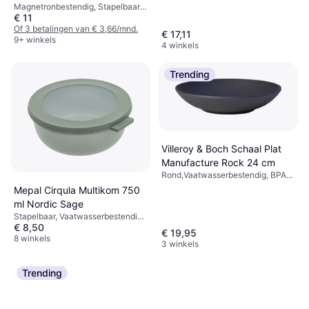
Magnetronbestendig, Stapelbaar,
€ 11
Vriezerbestendig,
Vaatwasserbestendig, Plastic,
Of 3 betalingen van € 3,66/mnd.
€ 17,11
Groen
9+ winkels
4 winkels
Trending
Villeroy & Boch Schaal Plat
Manufacture Rock 24 cm
Rond,Vaatwasserbestendig, BPA-
vrij, Magnetronbestendig,
Mepal Cirqula Multikom 750
Stapelbaar, Porselein, Zwart
ml Nordic Sage
Stapelbaar, Vaatwasserbestendig,
€ 8,50
Vriezerbestendig,
€ 19,95
Magnetronbestendig, Plastic,
8 winkels
3 winkels
Transparant, Groen
Trending