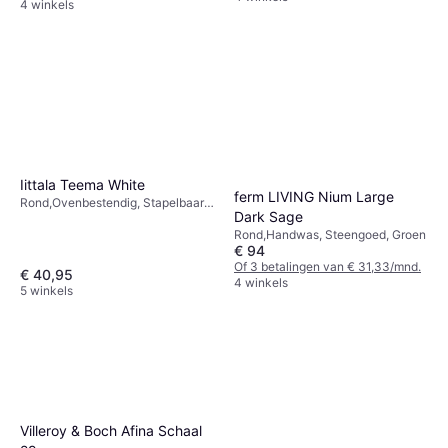
4 winkels
Iittala Teema White
ferm LIVING Nium Large
Rond,Ovenbestendig, Stapelbaar,
Dark Sage
Vriezerbestendig,
Rond,Handwas, Steengoed, Groen
Magnetronbestendig,
€ 94
Vaatwasserbestendig, Porselein,
Of 3 betalingen van € 31,33/mnd.
Vitreus porselein, Wit, Ontwerper:
€ 40,95
4 winkels
Kaj Franck
5 winkels
Villeroy & Boch Afina Schaal