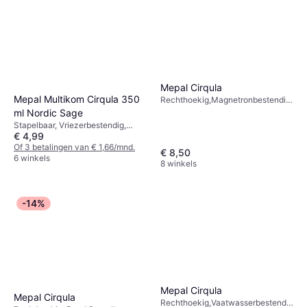
Mepal Cirqula
Mepal Multikom Cirqula 350
Rechthoekig,Magnetronbestendig,
Vriezerbestendig, BPA-vrij,
ml Nordic Sage
Vaatwasserbestendig, Lekvrij,
Stapelbaar, Vriezerbestendig,
Stapelbaar, Plastic, Melamine,
€ 4,99
Vaatwasserbestendig, Plastic,
Rood, Roze, Blauw, Groen, Grijs,
Groen
Of 3 betalingen van € 1,66/mnd.
€ 8,50
Transparant, Zwart, Wit
6 winkels
8 winkels
-14%
Mepal Cirqula
Mepal Cirqula
Rechthoekig,Vaatwasserbestendig