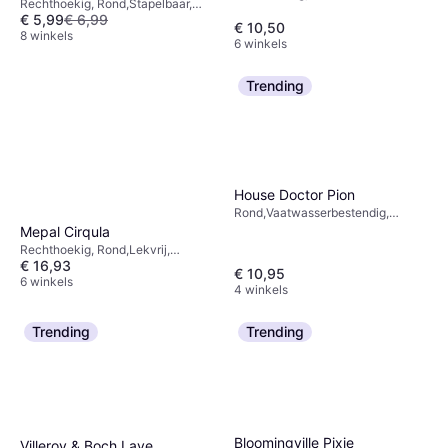
Rechthoekig, Rond,Stapelbaar,
, Lekvrij, Vriezerbestendig,
€ 5,99
€ 6,99
Lekvrij, Vaatwasserbestendig,
Magnetronbestendig, Stapelbaar,
€ 10,50
Vriezerbestendig,
8 winkels
Plastic, Zwart
6 winkels
Magnetronbestendig, BPA-vrij,
Met Handvat, Antislip, Melamine,
Polyester, Plastic, Wit, Zwart,
Trending
Transparant, Rood, Blauw, Groen,
Grijs
House Doctor Pion
Rond,Vaatwasserbestendig,
Magnetronbestendig, Steengoed,
Mepal Cirqula
Wit, Zwart
Rechthoekig, Rond,Lekvrij,
€ 16,93
Vriezerbestendig,
€ 10,95
Magnetronbestendig, BPA-vrij,
6 winkels
4 winkels
Stapelbaar, Vaatwasserbestendig,
Plastic, Blauw, Groen, Grijs, Beige,
Wit, Zwart, Transparant
Trending
Trending
Bloomingville Pixie
Villeroy & Boch Lave