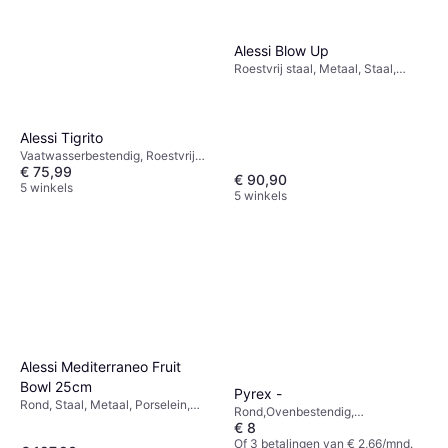
Alessi Blow Up
Roestvrij staal, Metaal, Staal,
Zilver, Multikleur, Grijs, Roestvrij
Staal
Alessi Tigrito
Vaatwasserbestendig, Roestvrij
€ 75,99
staal, Plastic
€ 90,90
5 winkels
5 winkels
Alessi Mediterraneo Fruit
Bowl 25cm
Pyrex -
Rond, Staal, Metaal, Porselein,
Rond,Ovenbestendig,
Roestvrij staal, Roestvrij Staal,
€ 8
Vaatwasserbestendig,
Grijs, Zilver, Rood, Multikleur
Vriezerbestendig,
Of 3 betalingen van € 2,66/mnd.