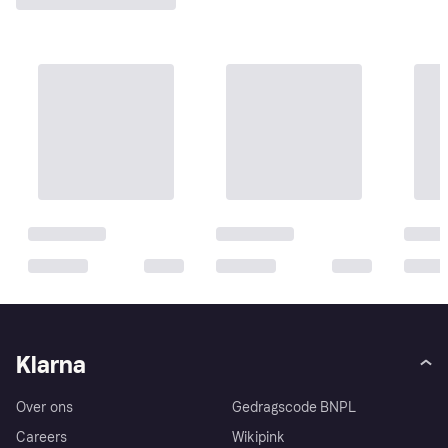
Klarna
Over ons
Gedragscode BNPL
Careers
Wikipink