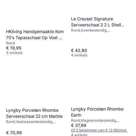
Le Creuset Signature
Serveerschaal 2 2 L Shell
Rond,Ovenbestendig,
Pink
HKliving Handgemaakte Kom
Vaatwasserbestendig,
70's Tapasschaal Op Voet S
Magnetronbestendig, Steengoed,
Rond
O11x9.5 cm
Roze
€ 19,95
€ 42,80
3 winkels
4 winkels
Lyngby Porcelæn Rhombe
Lyngby Porcelæn Rhombe
Earth
Serveerschaal 22 cm Marble
Rond,Magnetronbestendig,
Rond,Vaatwasserbestendig,
€ 37,99
Vaatwasserbestendig, Porselein,
Porselein, Wit, Beige
Bruin
Of 3 betalingen van € 12,66/mnd.
€ 70,99
4 winkels