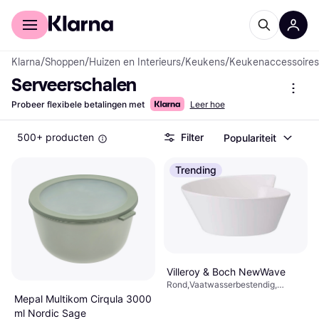
Voor shoppers
Voor bedrijven
Klarna
/
Shoppen
/
Huizen en Interieurs
/
Keukens
/
Keukenaccessoires
Serveerschalen
Probeer flexibele betalingen met
Leer hoe
500+ producten
Filter
Populariteit
Trending
Villeroy & Boch NewWave
Rond,Vaatwasserbestendig,
Magnetronbestendig, Porselein,
Mepal Multikom Cirqula 3000
Wit
ml Nordic Sage