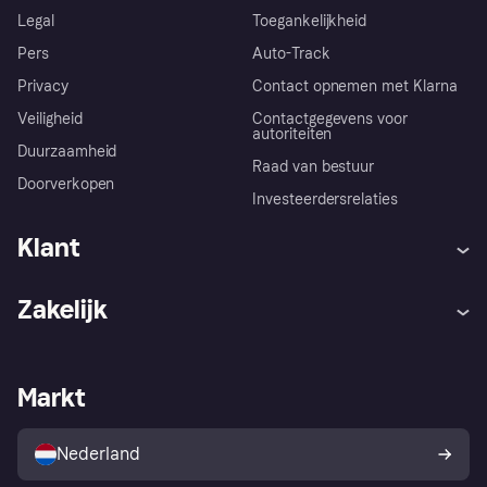
Legal
Toegankelijkheid
Pers
Auto-Track
Privacy
Contact opnemen met Klarna
Veiligheid
Contactgegevens voor
autoriteiten
Duurzaamheid
Raad van bestuur
Doorverkopen
Investeerdersrelaties
Klant
Hulp
Klachten
Zakelijk
Login
Onze belofte
Webwinkelsupport
Developers
De Klarna app
Privacyinstellingen
Zakelijke login
Operationele status
Markt
Winkeloverzicht
Je herroepingsrecht
Verkoop met Klarna
Platformen en partners
Kopersbescherming voor
consumenten
Nederland