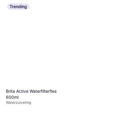
Trending
Katadyn Explorer Filter Zwart
Waterzuivering
€ 238,50
6 winkels
Brita Active Waterfilterfles
600ml
Waterzuivering