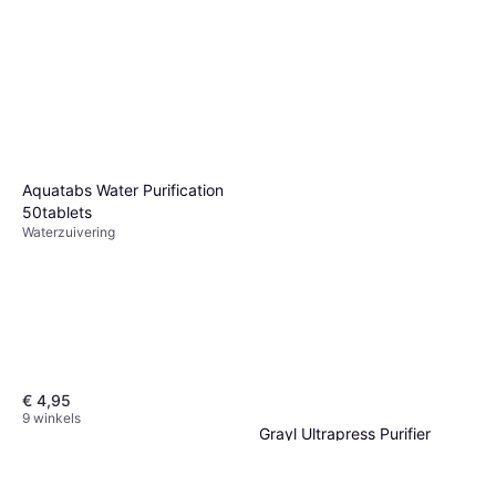
Aquatabs Water Purification
50tablets
Waterzuivering
€ 4,95
9 winkels
Grayl Ultrapress Purifier
Lifestraw Peak Series
Bottle
Personal Water Filter
Waterzuivering, Polypropyleen
Waterzuivering
€ 99,95