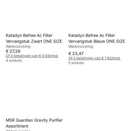
Katadyn Explorer Pro Filter
Zwart
Waterzuivering
€ 427,50
Of 3 betalingen van € 142,50/mnd.
5 winkels
Katadyn Befree Ac Filter
Katadyn Befree Ac Filter
Vervangstuk Blauw ONE SIZE
Vervangstuk Zwart ONE SIZE
Waterzuivering
Waterzuivering
€ 27,26
€ 23,47
Of 3 betalingen van € 9,08/mnd.
Of 3 betalingen van € 7,82/mnd.
4 winkels
5 winkels
MSR Guardian Gravity Purifier
Assortiment