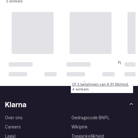
5 winkels
MSR Guardian Gravity Filter
Replacement
Waterzuivering
€ 185,90
Of 3 betalingen van € 61,96/mnd.
4 winkels
Klarna
Over ons
Gedragscode BNPL
Careers
Wikipink
Legal
Toegankelijkheid