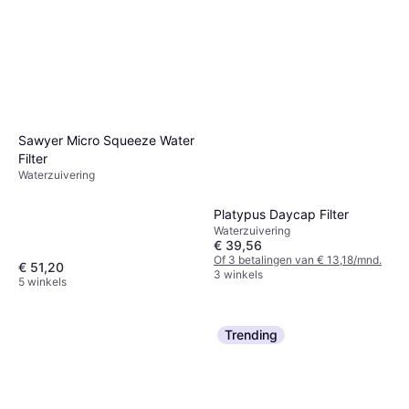
€ 21,99
€ 27,99
Of 3 betalingen van € 33,31/mnd.
8 winkels
2 winkels
Sawyer Micro Squeeze Water
Filter
Waterzuivering
Platypus Daycap Filter
Waterzuivering
€ 39,56
Of 3 betalingen van € 13,18/mnd.
€ 51,20
3 winkels
5 winkels
Trending