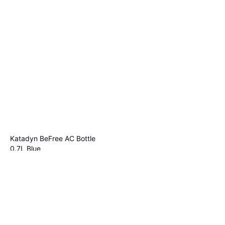
Katadyn BeFree AC Bottle
0.7L Blue
Waterzuivering
€ 42,49
4 winkels