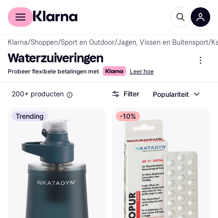
Voor shoppers
Voor bedrijven
Klarna
/
Shoppen
/
Sport en Outdoor
/
Jagen, Vissen en Buitensport
/
K
Waterzuiveringen
Probeer flexibele betalingen met
Leer hoe
200+ producten
Filter
Populariteit
Trending
-10%