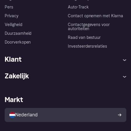
Pers
Auto-Track
Privacy
Contact opnemen met Klarna
Veiligheid
Contactgegevens voor
autoriteiten
Duurzaamheid
Raad van bestuur
Doorverkopen
Investeerdersrelaties
Klant
Hulp
Klachten
Zakelijk
Login
Onze belofte
Webwinkelsupport
Developers
De Klarna app
Privacyinstellingen
Zakelijke login
Operationele status
Markt
Winkeloverzicht
Je herroepingsrecht
Verkoop met Klarna
Platformen en partners
Kopersbescherming voor
consumenten
Nederland