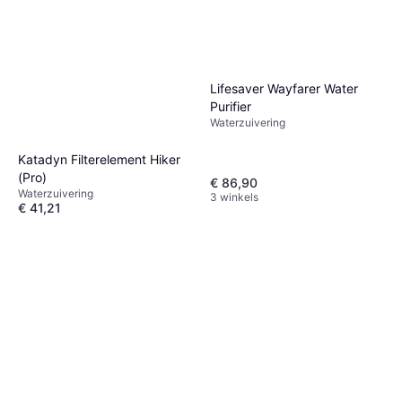
Lifesaver Wayfarer Water
Purifier
Waterzuivering
Katadyn Filterelement Hiker
(Pro)
€ 86,90
Waterzuivering
3 winkels
€ 41,21
Of 3 betalingen van € 13,73/mnd.
7 winkels