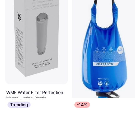
WMF Water Filter Perfection
Waterzuivering, Plastic
€ 14,99
Trending
-14%
Of 3 betalingen van € 4,99/mnd.
5 winkels
Katadyn BeFree Gravity 6L
Waterzuivering, Plastic
€ 116,89
6 winkels