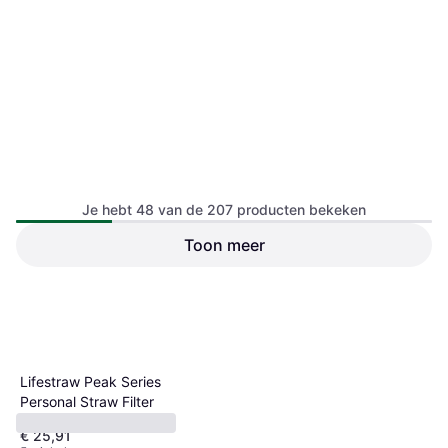
Katadyn Combi Replacement
carbon
Waterzuivering
Je hebt 48 van de 207 producten bekeken
Toon meer
€ 22,49
4 winkels
1
2
3
...
5
Lifestraw Peak Series
Personal Straw Filter
Waterzuivering
€ 25,91