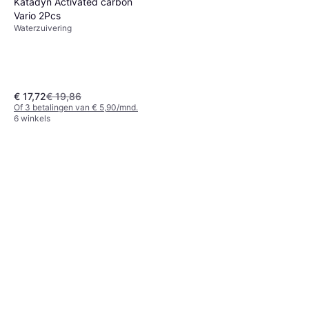
Katadyn Activated carbon
Vario 2Pcs
Waterzuivering
€ 17,72
€ 19,86
Of 3 betalingen van € 5,90/mnd.
6 winkels
Katadyn BeFree Gravity Filter
10L
Waterzuivering
€ 103,20
Of 3 betalingen van € 34,40/mnd.
7 winkels