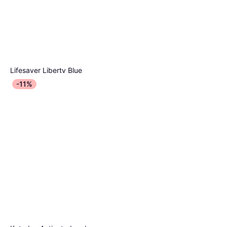
Lifesaver Liberty Blue
Waterzuivering
Katadyn Micropur Forte MF
-11%
€ 151,49
1000F
8 winkels
Waterzuivering
€ 19,95
Of 3 betalingen van € 6,65/mnd.
6 winkels