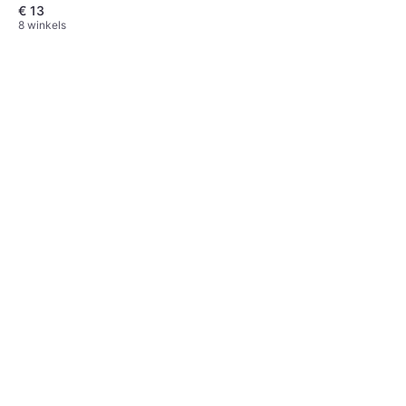
€ 13
8 winkels
Katadyn BeFree Ac
Waterfilter 0,5 l
Waterzuivering
€ 43,86
8 winkels