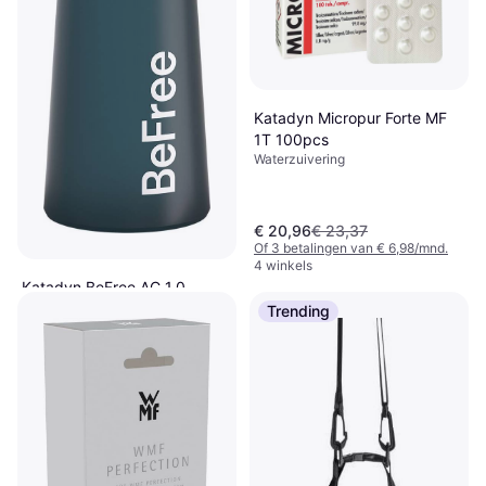
Katadyn Micropur Forte MF
1T 100pcs
Waterzuivering
€ 20,96
€ 23,37
Of 3 betalingen van € 6,98/mnd.
4 winkels
Katadyn BeFree AC 1,0
Leiblauw
Trending
Waterzuivering
€ 49,77
9 winkels