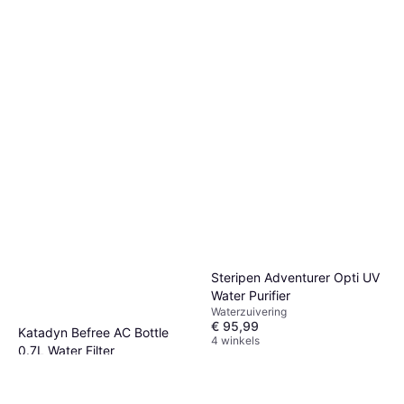
Steripen Adventurer Opti UV
Water Purifier
Waterzuivering
€ 95,99
Katadyn Befree AC Bottle
4 winkels
0.7L Water Filter
Waterzuivering
€ 42,49
4 winkels