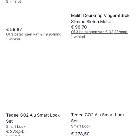
Slim Slot
Melitt Deurknop Vingerafdruk
Slimme Sloten Met
€ 96,70
Toegangscode
€ 59,87
Of 3 betalingen van € 32,23/mnd.
Of 3 betalingen van € 19,95/mnd.
1 winkel
1 winkel
Tedee GO2 Alu Smart Lock
Tedee GO2 Alu Smart Lock
Set
Set
Smart Lock
Smart Lock
€ 278,50
€ 278,50