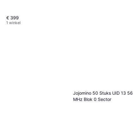
€ 399
1 winkel
Typecat Slim WiFi Deurslot
Met Vingerafdruktoegang
Slim Slot
€ 72,38
Jojomino 50 Stuks UID 13 56
Of 3 betalingen van € 24,12/mnd.
1 winkel
MHz Blok 0 Sector