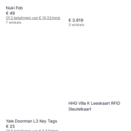
Nuki Fob
€ 49
Of 3 betalingen van € 16,33/mnd.
€ 3.919
7 winkels
3 winkels
HHG Villa K Leeskaart RFID
Sleutelkaart
Yale Doorman L3 Key Tags
€ 25
Of 3 betalingen van € 8,33/mnd.