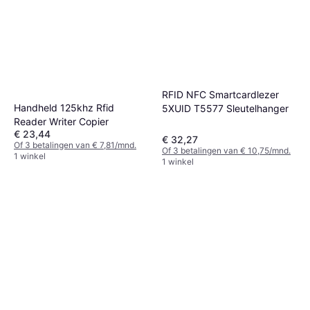
RFID NFC Smartcardlezer
Handheld 125khz Rfid
5XUID T5577 Sleutelhanger
Reader Writer Copier
€ 23,44
€ 32,27
Of 3 betalingen van € 7,81/mnd.
Of 3 betalingen van € 10,75/mnd.
1 winkel
1 winkel