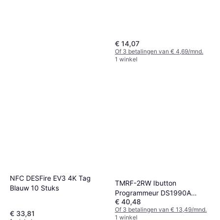
€ 14,07
Of 3 betalingen van € 4,69/mnd.
1 winkel
Saudism Slim WiFi Deurslot
Met Vingerafdruktoegang
Slim Slot
€ 63,85
Of 3 betalingen van € 21,28/mnd.
1 winkel
NFC DESFire EV3 4K Tag
TMRF-2RW Ibutton
Blauw 10 Stuks
Programmeur DS1990A
€ 40,48
Kopieerapparaat
Of 3 betalingen van € 13,49/mnd.
€ 33,81
1 winkel