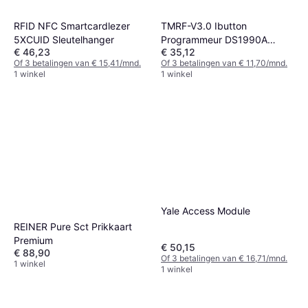
RFID NFC Smartcardlezer
TMRF-V3.0 Ibutton
5XCUID Sleutelhanger
Programmeur DS1990A
€ 46,23
€ 35,12
Duplicator
Of 3 betalingen van € 15,41/mnd.
Of 3 betalingen van € 11,70/mnd.
1 winkel
1 winkel
Yale Access Module
REINER Pure Sct Prikkaart
Premium
€ 50,15
€ 88,90
Of 3 betalingen van € 16,71/mnd.
1 winkel
1 winkel