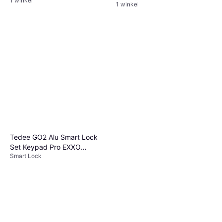
1 winkel
1 winkel
Tedee GO2 Alu Smart Lock
Set Keypad Pro EXXO
Smart Lock
Zylinder