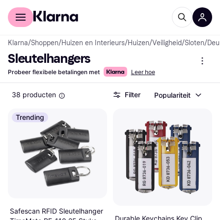
Voor shoppers
Voor bedrijven
Klarna
/
Shoppen
/
Huizen en Interieurs
/
Huizen
/
Veiligheid
/
Sloten
/
Deu
Sleutelhangers
Probeer flexibele betalingen met
Leer hoe
38 producten
Filter
Populariteit
Trending
Safescan RFID Sleutelhanger
Durable Keychains Key Clip