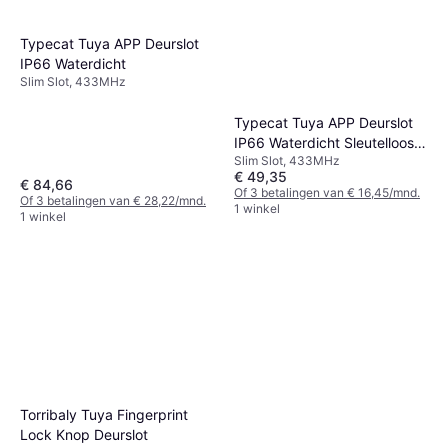
Typecat Tuya APP Deurslot
IP66 Waterdicht
Slim Slot, 433MHz
Typecat Tuya APP Deurslot
IP66 Waterdicht Sleutelloos
Slim Slot, 433MHz
Biometrisch
€ 49,35
€ 84,66
Of 3 betalingen van € 16,45/mnd.
Of 3 betalingen van € 28,22/mnd.
1 winkel
1 winkel
Torribaly Tuya Fingerprint
Lock Knop Deurslot