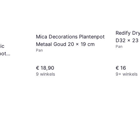
Redify Dr
Mica Decorations Plantenpot
D32 x 23
Metaal Goud 20 x 19 cm
ic
Pan
Pan
pot
30 x 32 cm
€ 18,90
€ 16
9 winkels
9+ winkels