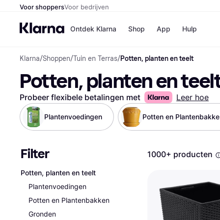
Voor shoppers
Voor bedrijven
Ontdek Klarna
Shop
App
Hulp
Klarna
/
Shoppen
/
Tuin en Terras
/
Potten, planten en teelt
Winkels
Potten, planten en teel
Media
B
Bol
B
Booki
B
Probeer flexibele betalingen met
Leer hoe
H&M
B
Kruidv
Plantenvoedingen
Potten en Plantenbakke
Filter
1000+ producten
Winkelove
Potten, planten en teelt
Plantenvoedingen
Potten en Plantenbakken
Gronden