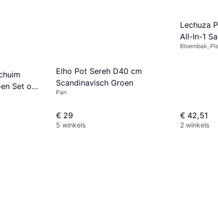
Lechuza P
All-In-1 S
Bloembak, Pla
Elho Pot Sereh D40 cm
chuim
Scandinavisch Groen
en Set of
Pan
€ 29
€ 42,51
5 winkels
2 winkels