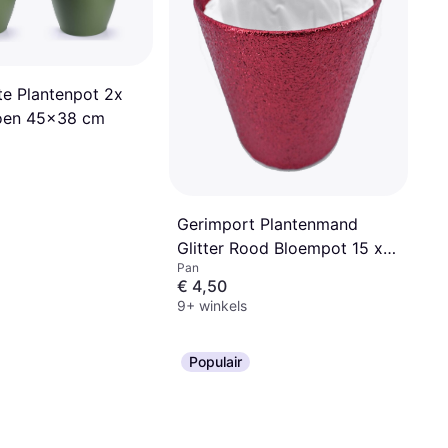
te Plantenpot 2x
oen 45x38 cm
Gerimport Plantenmand
Glitter Rood Bloempot 15 x
Pan
14 cm
€ 4,50
9+ winkels
Populair