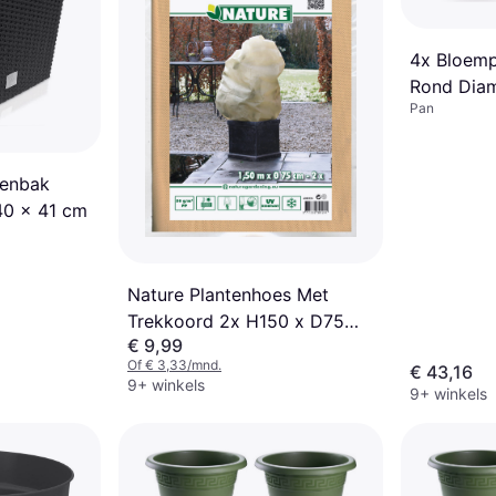
4x Bloemp
Rond Dia
Pan
tenbak
40 x 41 cm
Nature Plantenhoes Met
Trekkoord 2x H150 x D75
€ 9,99
cm Beige
Of € 3,33/mnd.
€ 43,16
9+ winkels
9+ winkels