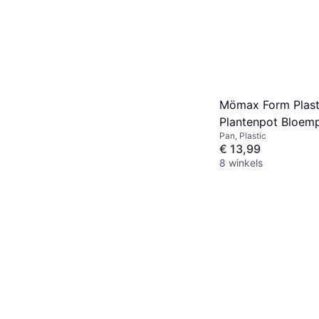
Mömax Form Plast
Plantenpot Bloem
Pan, Plastic
Kunststof Zwart 
€ 13,99
8 winkels