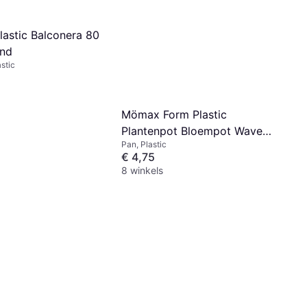
lastic Balconera 80
and
stic
Mömax Form Plastic
Plantenpot Bloempot Waves
Pan, Plastic
D17 x H15 cm
€ 4,75
8 winkels