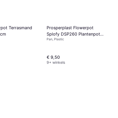
ypot Terrasmand
Prosperplast Flowerpot
 cm
Splofy DSP260 Plantenpot
Pan, Plastic
26 x 22 cm
€ 9,50
9+ winkels