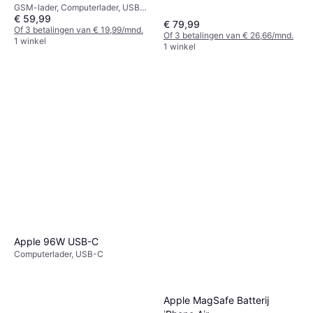
GSM-lader, Computerlader, USB-
€ 59,99
C
€ 79,99
Of 3 betalingen van € 19,99/mnd.
Of 3 betalingen van € 26,66/mnd.
1 winkel
1 winkel
Apple 96W USB-C
Computerlader, USB-C
Apple MagSafe Batterij