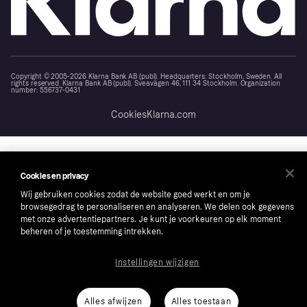
Copyright © 2005-2026 Klarna Bank AB (publ). Headquarters: Stockholm, Sweden. All
rights reserved. Klarna Bank AB (publ). Sveavägen 46, 111 34 Stockholm. Organization
number: 556737-0431
Cookies
Klarna.com
Cookies en privacy
Wij gebruiken cookies zodat de website goed werkt en om je
browsegedrag te personaliseren en analyseren. We delen ook gegevens
met onze advertentiepartners. Je kunt je voorkeuren op elk moment
beheren of je toestemming intrekken.
Instellingen wijzigen
Alles afwijzen
Alles toestaan