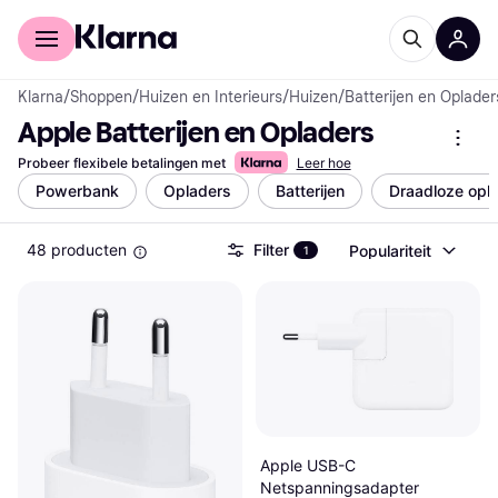
Voor shoppers
Voor bedrijven
Klarna
/
Shoppen
/
Huizen en Interieurs
/
Huizen
/
Batterijen en Oplader
Apple Batterijen en Opladers
Probeer flexibele betalingen met
Leer hoe
Powerbank
Opladers
Batterijen
Draadloze opl
48 producten
Filter
Populariteit
1
Apple USB-C
Netspanningsadapter