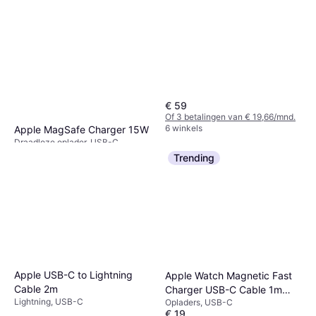
€ 59
Of 3 betalingen van € 19,66/mnd.
6 winkels
Apple MagSafe Charger 15W
Draadloze oplader, USB-C
€ 29
Trending
Of 3 betalingen van € 9,66/mnd.
5 winkels
Apple USB-C to Lightning
Apple Watch Magnetic Fast
Cable 2m
Charger USB-C Cable 1m
Lightning, USB-C
Opladers, USB-C
White
€ 19