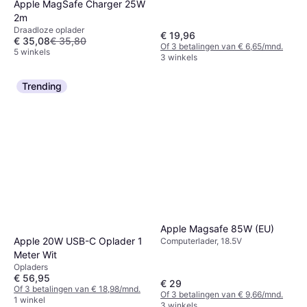
Apple MagSafe Charger 25W
2m
Draadloze oplader
€ 19,96
€ 35,08
€ 35,80
Of 3 betalingen van € 6,65/mnd.
5 winkels
3 winkels
Trending
Apple Magsafe 85W (EU)
Apple 20W USB-C Oplader 1
Computerlader, 18.5V
Meter Wit
Opladers
€ 56,95
€ 29
Of 3 betalingen van € 18,98/mnd.
Of 3 betalingen van € 9,66/mnd.
1 winkel
3 winkels