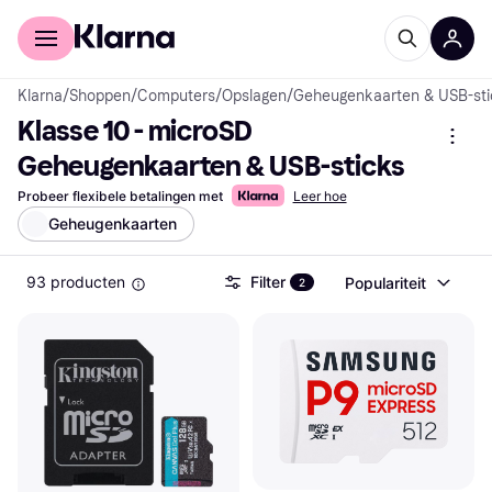
Voor shoppers
Voor bedrijven
Klarna
/
Shoppen
/
Computers
/
Opslagen
/
Geheugenkaarten & USB-sti
Klasse 10 - microSD 
Geheugenkaarten & USB-sticks
Probeer flexibele betalingen met
Leer hoe
Geheugenkaarten
93 producten
Filter
Populariteit
2