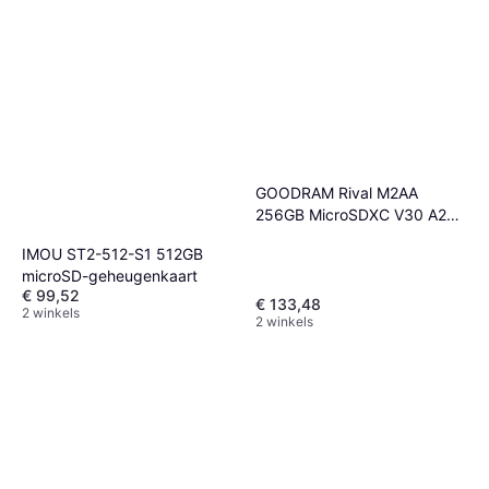
GOODRAM Rival M2AA
256GB MicroSDXC V30 A2
UHS I U3 Adapter
IMOU ST2-512-S1 512GB
microSD-geheugenkaart
€ 99,52
€ 133,48
2 winkels
2 winkels