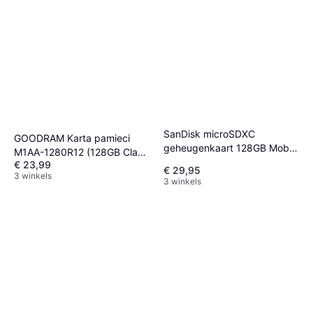
SanDisk microSDXC
GOODRAM Karta pamieci
geheugenkaart 128GB Mobile
M1AA-1280R12 (128GB Class
Ultra
€ 23,99
1
€ 29,95
3 winkels
3 winkels