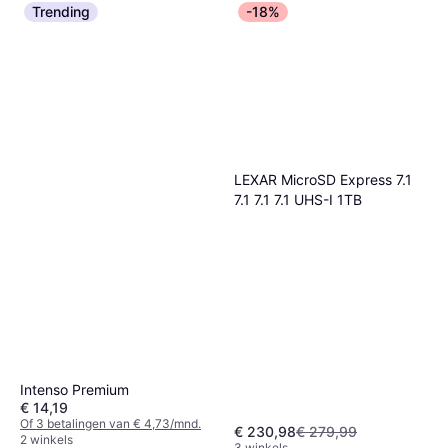
Trending
-18%
LEXAR MicroSD Express 7.1
7.1 7.1 7.1 UHS-I 1TB
Intenso Premium
€ 14,19
Of 3 betalingen van € 4,73/mnd.
€ 230,98
€ 279,99
2 winkels
3 winkels