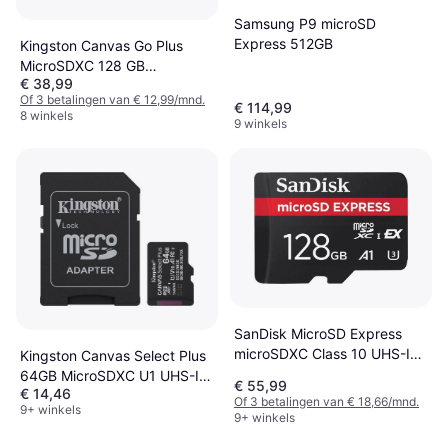
Samsung P9 microSD
Express 512GB
Kingston Canvas Go Plus
MicroSDXC 128 GB
€ 38,99
Geheugenkaart
Of 3 betalingen van € 12,99/mnd.
€ 114,99
8 winkels
9 winkels
SanDisk MicroSD Express
microSDXC Class 10 UHS-I
Kingston Canvas Select Plus
U3 V30 A1 880/480MB/s
64GB MicroSDXC U1 UHS-I
€ 55,99
€ 14,46
128GB
Geheugenkaart
Of 3 betalingen van € 18,66/mnd.
9+ winkels
9+ winkels