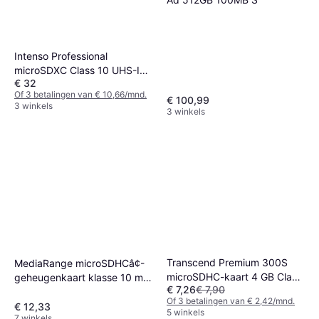
Intenso Professional
microSDXC Class 10 UHS-I
€ 32
U1 90MB/s 128GB
Of 3 betalingen van € 10,66/mnd.
€ 100,99
3 winkels
3 winkels
Transcend Premium 300S
MediaRange microSDHCâ¢-
microSDHC-kaart 4 GB Class
geheugenkaart klasse 10 met
€ 7,26
€ 7,90
10
SD-adapter 4GB
Of 3 betalingen van € 2,42/mnd.
€ 12,33
5 winkels
7 winkels