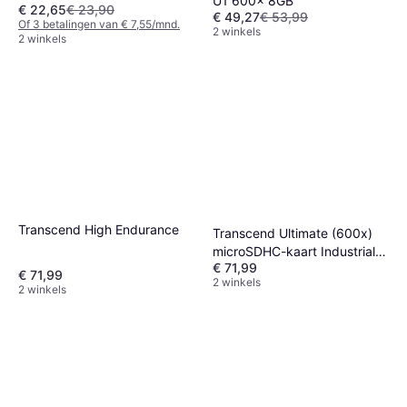
U1 600x 8GB
€ 22,65
€ 23,90
€ 49,27
€ 53,99
Of 3 betalingen van € 7,55/mnd.
2 winkels
2 winkels
Transcend High Endurance
Transcend Ultimate (600x)
microSDHC-kaart Industrial
€ 71,99
32 GB Class 10, UHS-I Incl.
€ 71,99
2 winkels
SD-adapter
2 winkels