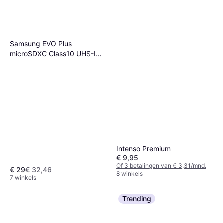
Samsung EVO Plus
microSDXC Class10 UHS-I
U3 V30 A2 160/120MB/s
128GB +SD adapter
Intenso Premium
€ 9,95
Of 3 betalingen van € 3,31/mnd.
€ 29
€ 32,46
8 winkels
7 winkels
Trending