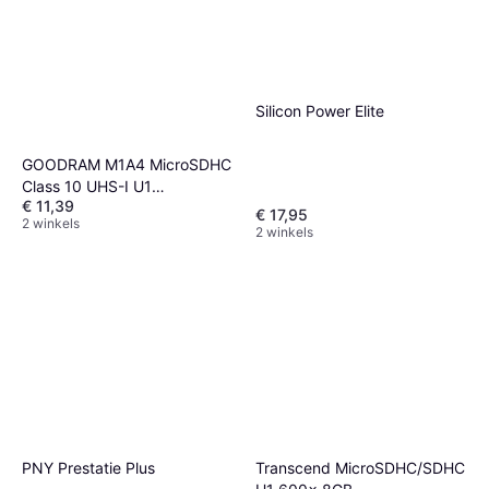
Silicon Power Elite
GOODRAM M1A4 MicroSDHC
Class 10 UHS-I U1
€ 11,39
100/10MB/s 16GB
€ 17,95
2 winkels
2 winkels
PNY Prestatie Plus
Transcend MicroSDHC/SDHC