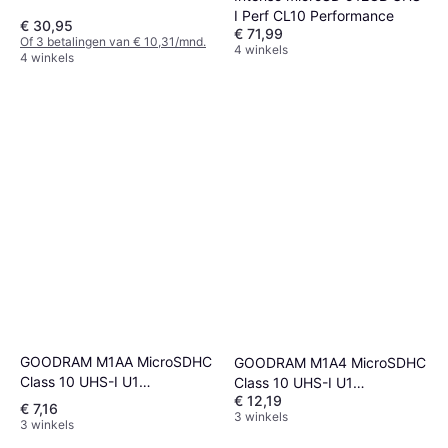
I Perf CL10 Performance
€ 30,95
€ 71,99
Of 3 betalingen van € 10,31/mnd.
4 winkels
4 winkels
GOODRAM M1AA MicroSDHC
GOODRAM M1A4 MicroSDHC
Class 10 UHS-I U1
Class 10 UHS-I U1
€ 12,19
100/10MB/s 16GB
100/10MB/s 32GB
€ 7,16
3 winkels
3 winkels