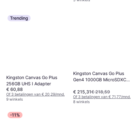
Trending
Kingston Canvas Go Plus
Kingston Canvas Go Plus
Gen4 1000GB MicroSDXC
256GB UHS I Adapter
UHS-I Geheugenkaart
€ 60,88
€ 215,31
€ 218,59
Of 3 betalingen van € 20,29/mnd.
Of 3 betalingen van € 71,77/mnd.
9 winkels
8 winkels
-11%