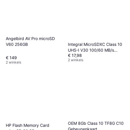
Angelbird AV Pro microSD
Integral MicroSDXC Class 10
V60 256GB
UHS-I V30 100/60 MB/s
€ 17,98
64GB
€ 149
2 winkels
2 winkels
OEM 8Gb Class 10 TF8G C10
HP Flash Memory Card
Geheugenkaart