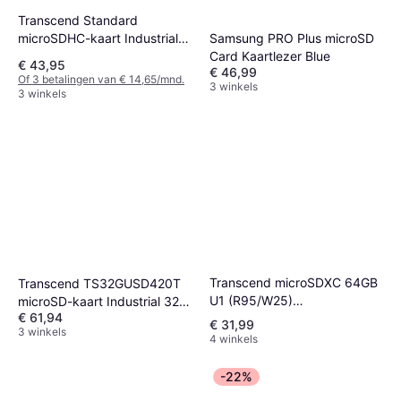
Transcend Standard
Samsung PRO Plus microSD
microSDHC-kaart Industrial
Card Kaartlezer Blue
16 GB Class 4
€ 43,95
€ 46,99
Of 3 betalingen van € 14,65/mnd.
3 winkels
3 winkels
Transcend microSDXC 64GB
Transcend TS32GUSD420T
U1 (R95/W25)
microSD-kaart Industrial 32
€ 61,94
Geheugenkaart
GB Class 10 UHS-I
€ 31,99
3 winkels
4 winkels
-22%