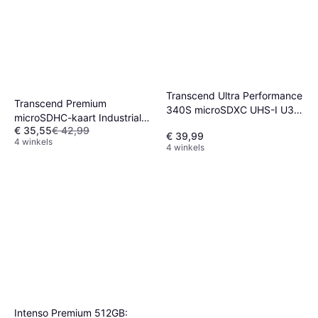
Transcend Ultra Performance
Transcend Premium
340S microSDXC UHS-I U3
microSDHC-kaart Industrial 4
V30 A2 160/125MB/s 256GB
€ 35,55
€ 42,99
GB Class 10
€ 39,99
4 winkels
4 winkels
Intenso Premium 512GB: