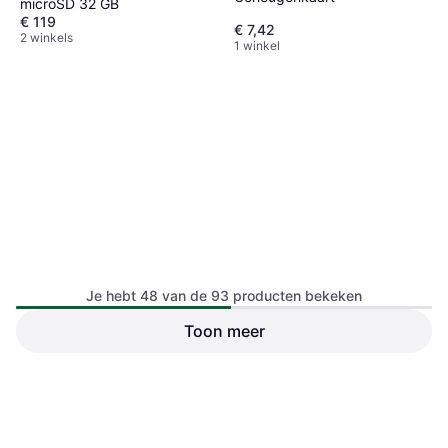
microSD 32 GB
€ 119
€ 7,42
2 winkels
1 winkel
Je hebt 48 van de 93 producten bekeken
Toon meer
Qconnect MicroSD
HIKSEMI MicroSDHC Karta
Geheugenkaart 8 GB
8GB C10
€ 9,90
€ 9,55
1 winkel
1 winkel