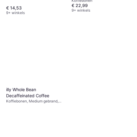
Koffiebonen
€ 22,99
€ 14,53
9+ winkels
9+ winkels
illy Whole Bean
Decaffeinated Coffee
Koffiebonen, Medium gebrand,
Decafeïne