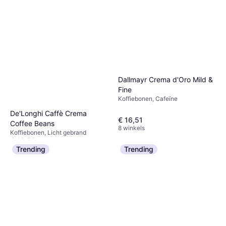
Dallmayr Crema d'Oro Mild &
Fine
Koffiebonen, Cafeïne
De'Longhi Caffè Crema
€ 16,51
Coffee Beans
8 winkels
Koffiebonen, Licht gebrand
€ 16,59
Of 3 betalingen van € 5,53/mnd.
Trending
Trending
3 winkels