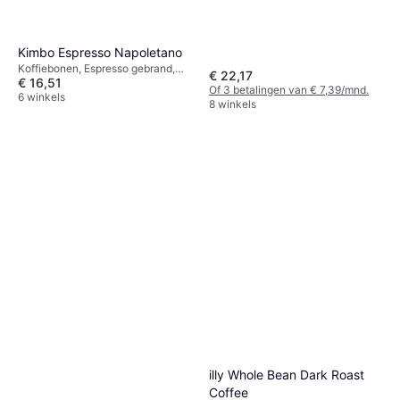
Kimbo Espresso Napoletano
Koffiebonen, Espresso gebrand,
€ 22,17
€ 16,51
Donker gebrand, Cafeïne
Of 3 betalingen van € 7,39/mnd.
6 winkels
8 winkels
illy Whole Bean Dark Roast
Coffee