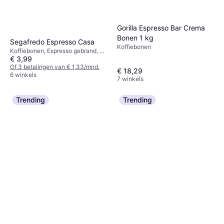
Gorilla Espresso Bar Crema
Bonen 1 kg
Segafredo Espresso Casa
Koffiebonen
Koffiebonen, Espresso gebrand, 4-
€ 3,99
verpakking Cafeïne
Of 3 betalingen van € 1,33/mnd.
€ 18,29
6 winkels
7 winkels
Trending
Trending