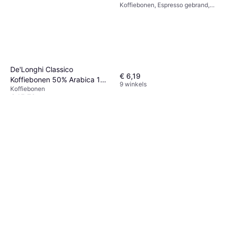
Koffiebonen, Espresso gebrand,
Donker gebrand
De'Longhi Classico
€ 6,19
Koffiebonen 50% Arabica 1
9 winkels
Koffiebonen
kg
€ 15,79
Of 3 betalingen van € 5,26/mnd.
3 winkels