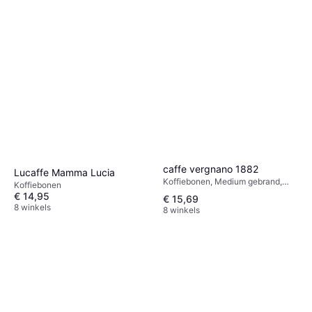
caffe vergnano 1882
Lucaffe Mamma Lucia
Koffiebonen, Medium gebrand,
Koffiebonen
Vegetarisch
€ 14,95
€ 15,69
8 winkels
8 winkels