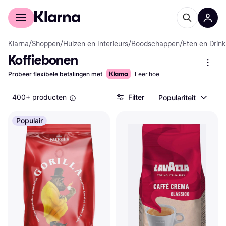
Voor shoppers
Voor bedrijven
Klarna
/
Shoppen
/
Huizen en Interieurs
/
Boodschappen
/
Eten en Drin
Koffiebonen
Probeer flexibele betalingen met
Leer hoe
400+ producten
Filter
Populariteit
Populair