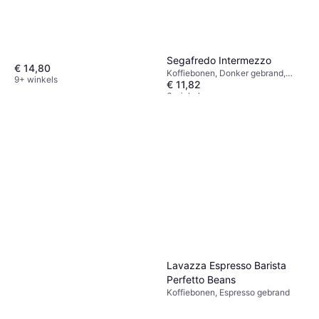
Segafredo Intermezzo
€ 14,80
Koffiebonen, Donker gebrand,
9+ winkels
€ 11,82
Vegetarisch, Glutenvrij, Cafeïne
6 winkels
Lavazza Espresso Barista
Perfetto Beans
Koffiebonen, Espresso gebrand