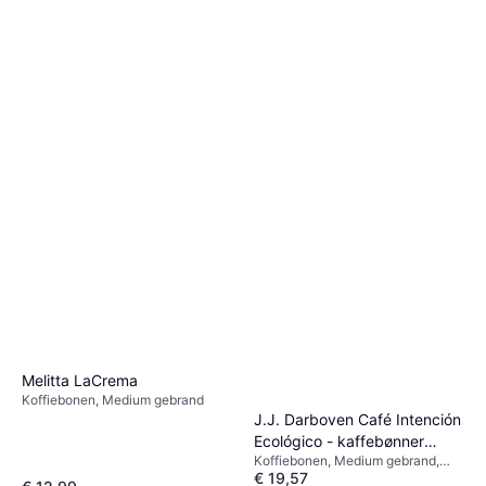
Melitta LaCrema
Koffiebonen, Medium gebrand
J.J. Darboven Café Intención
Ecológico - kaffebønner
Koffiebonen, Medium gebrand,
Caffè Crema økologisk
€ 19,57
Vegetarisch, Cafeïne