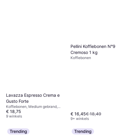
Pellini Koffiebonen N°9
Cremoso 1 kg
Koffiebonen
Lavazza Espresso Crema e
Gusto Forte
Koffiebonen, Medium gebrand,
€ 18,75
Espresso gebrand, Cafeïne
€ 16,45
€ 18,49
9 winkels
9+ winkels
Trending
Trending