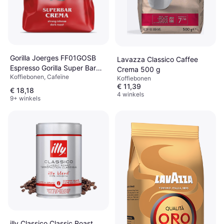
Gorilla Joerges FF01GOSB
Lavazza Classico Caffee
Espresso Gorilla Super Bar
Crema 500 g
Koffiebonen, Cafeïne
Crema, 1
Koffiebonen
€ 11,39
€ 18,18
4 winkels
9+ winkels
illy Classico Classic Roast