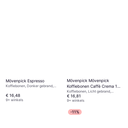
Mövenpick Mövenpick
Mövenpick Espresso
Koffiebonen, Donker gebrand,
Koffiebonen Caffè Crema 1
Espresso gebrand
Koffiebonen, Licht gebrand,
kg
€ 16,48
€ 16,81
Cafeïne
9+ winkels
9+ winkels
-11%