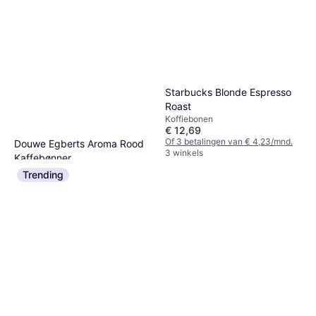
Starbucks Blonde Espresso
Roast
Koffiebonen
€ 12,69
Of 3 betalingen van € 4,23/mnd.
Douwe Egberts Aroma Rood
3 winkels
Kaffebønner
Koffiebonen
Trending
€ 10,89
Of 3 betalingen van € 3,63/mnd.
2 winkels