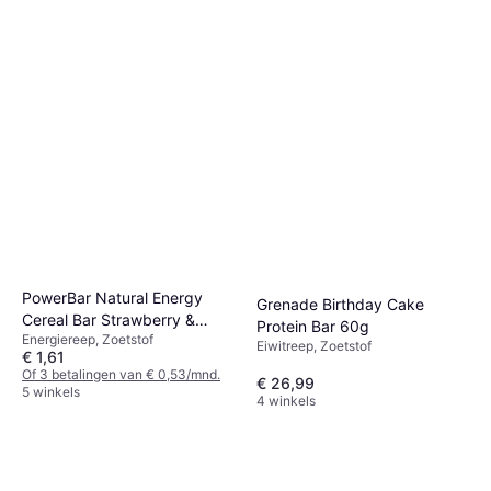
PowerBar Natural Energy
Grenade Birthday Cake
Cereal Bar Strawberry &
Protein Bar 60g
Energiereep, Zoetstof
Cranberry 40g
Eiwitreep, Zoetstof
€ 1,61
Of 3 betalingen van € 0,53/mnd.
€ 26,99
5 winkels
4 winkels