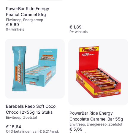
PowerBar Ride Energy
Peanut Caramel 55g
Eiwitreep, Energiereep
€ 5,69
€ 1,89
9+ winkels
9+ winkels
Barebells Reep Soft Coco
Choco 12x55g 12 Stuks
PowerBar Ride Energy
Eiwitreep, Zoetstof
Chocolate Caramel Bar 55g
Eiwitreep, Energiereep, Zoetstof
€ 15,64
€ 5,69
Of 3 betalingen van € 5,21/mnd.