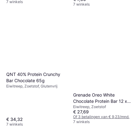
7 winkels
7 winkels
QNT 40% Protein Crunchy
Bar Chocolate 65g
Eiwitreep, Zoetstof, Glutenvrij
Grenade Oreo White
Chocolate Protein Bar 12 x
Eiwitreep, Zoetstof
60g
€ 27,69
Of 3 betalingen van € 9,23/mnd.
€ 34,32
7 winkels
7 winkels