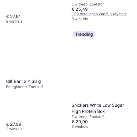
Eiwitreep, Zoetstof
60g
€ 25,49
Of 3 betalingen van € 8,49/mnd.
€ 27,91
9 winkels
8 winkels
Trending
Clif Bar 12 x 68 g
Energiereep, Zoetstof
Snickers White Low Sugar
High Protein Box
Eiwitreep, Zoetstof
€ 29,90
€ 27,99
3 winkels
2 winkels