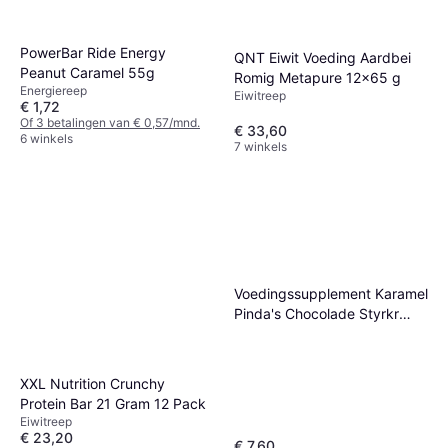
PowerBar Ride Energy
QNT Eiwit Voeding Aardbei
Peanut Caramel 55g
Romig Metapure 12x65 g
Energiereep
Eiwitreep
€ 1,72
Of 3 betalingen van € 0,57/mnd.
€ 33,60
6 winkels
7 winkels
Voedingssupplement Karamel
Pinda's Chocolade Styrkr
Pro20 75g
XXL Nutrition Crunchy
Protein Bar 21 Gram 12 Pack
Eiwitreep
€ 23,20
€ 7,60