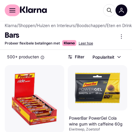
Voor shoppers
Voor bedrijven
Klarna
/
Shoppen
/
Huizen en Interieurs
/
Boodschappen
/
Eten en Drin
Bars
Probeer flexibele betalingen met
Leer hoe
500+ producten
Filter
Populariteit
PowerBar PowerGel Cola
wine gum with caffeine 60g
Eiwitreep, Zoetstof