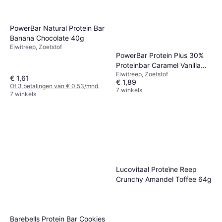
PowerBar Natural Protein Bar
Banana Chocolate 40g
Eiwitreep, Zoetstof
PowerBar Protein Plus 30%
Proteinbar Caramel Vanilla
Eiwitreep, Zoetstof
Crisp 55g
€ 1,61
€ 1,89
Of 3 betalingen van € 0,53/mnd.
7 winkels
7 winkels
Lucovitaal Proteïne Reep
Crunchy Amandel Toffee 64g
Barebells Protein Bar Cookies