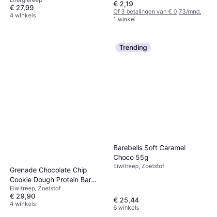
€ 2,19
€ 27,99
Of 3 betalingen van € 0,73/mnd.
4 winkels
1 winkel
Trending
Barebells Soft Caramel
Choco 55g
Eiwitreep, Zoetstof
Grenade Chocolate Chip
Cookie Dough Protein Bar
Eiwitreep, Zoetstof
60g
€ 29,90
€ 25,44
4 winkels
6 winkels