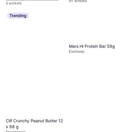
9+ winkels
5 winkels
Trending
Mars Hi Protein Bar 59g
Eiwitreep
Clif Crunchy Peanut Butter 12
x 68 g
Energiereep