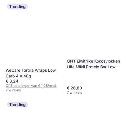
Trending
QNT Eiwitrijke Kokosvlokken
Liife Milkii Protein Bar Low
WeCare Tortilla Wraps Low
Sugar 12x60 g
Carb 4 x 40g
€ 3,24
Of 3 betalingen van € 1,08/mnd.
€ 28,80
7 winkels
7 winkels
Trending