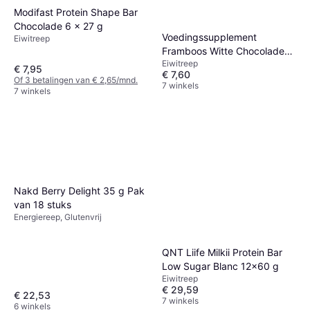
Modifast Protein Shape Bar
Chocolade 6 x 27 g
Voedingssupplement
Eiwitreep
Framboos Witte Chocolade
Eiwitreep
Styrkr Noir
€ 7,95
€ 7,60
Of 3 betalingen van € 2,65/mnd.
7 winkels
7 winkels
Nakd Berry Delight 35 g Pak
van 18 stuks
Energiereep, Glutenvrij
QNT Liife Milkii Protein Bar
Low Sugar Blanc 12x60 g
Eiwitreep
€ 29,59
€ 22,53
7 winkels
6 winkels