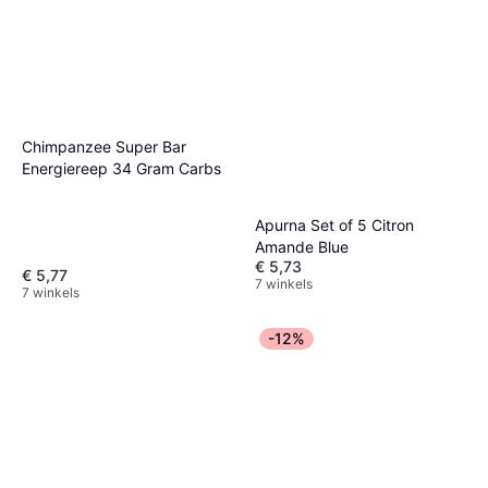
Näak Voedingsrepen Ultra
Energy Jaune
Vegetarisch
€ 6,42
7 winkels
Chimpanzee Super Bar
Energiereep 34 Gram Carbs
Apurna Set of 5 Citron
Amande Blue
€ 5,73
€ 5,77
7 winkels
7 winkels
-12%