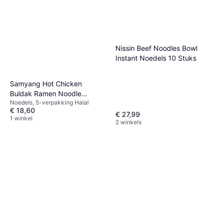
Nissin Beef Noodles Bowl
Instant Noedels 10 Stuks
Samyang Hot Chicken
Buldak Ramen Noodle
Noedels, 5-verpakking Halal
Cheese Flavor
€ 18,60
€ 27,99
1 winkel
2 winkels