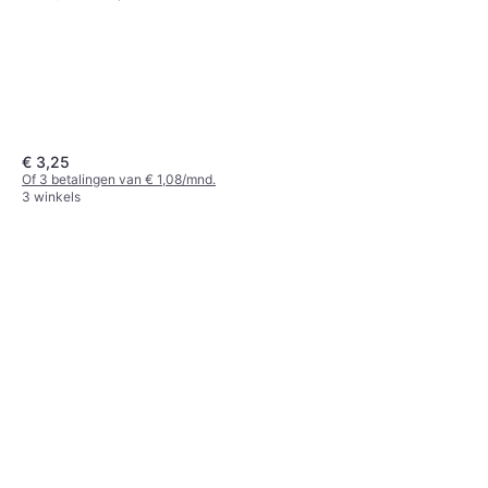
€ 3,25
Of 3 betalingen van € 1,08/mnd.
3 winkels
Terrasana Wasabi Pasta Tube
€ 5,09
Of 3 betalingen van € 1,69/mnd.
4 winkels