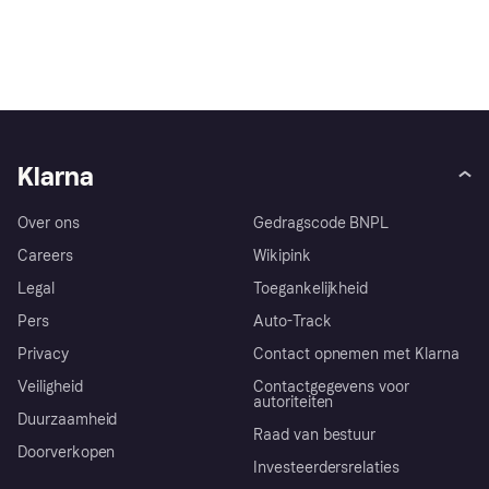
Noedels, Lactosevrij
Roompasta 105 g
€ 1,69
€ 0,65
1 winkel
2 winkels
1
2
3
...
6
Klarna
Over ons
Gedragscode BNPL
Careers
Wikipink
Legal
Toegankelijkheid
Pers
Auto-Track
Privacy
Contact opnemen met Klarna
Veiligheid
Contactgegevens voor
autoriteiten
Duurzaamheid
Raad van bestuur
Doorverkopen
Investeerdersrelaties