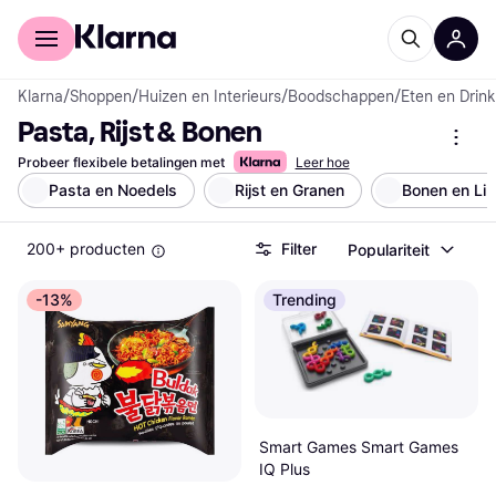
Voor shoppers
Voor bedrijven
Klarna
/
Shoppen
/
Huizen en Interieurs
/
Boodschappen
/
Eten en Drin
Pasta, Rijst & Bonen
Probeer flexibele betalingen met
Leer hoe
Pasta en Noedels
Rijst en Granen
Bonen en Li
200+ producten
Filter
Populariteit
-13%
Trending
Smart Games Smart Games
IQ Plus