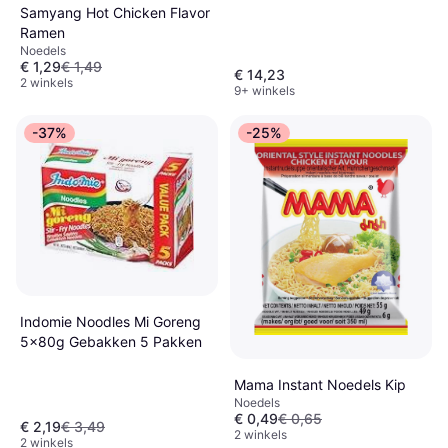
Samyang Hot Chicken Flavor
Ramen
Noedels
€ 1,29
€ 1,49
€ 14,23
2 winkels
9+ winkels
-37%
-25%
Indomie Noodles Mi Goreng
5x80g Gebakken 5 Pakken
Mama Instant Noedels Kip
Noedels
€ 0,49
€ 0,65
€ 2,19
€ 3,49
2 winkels
2 winkels