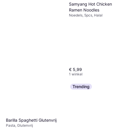
Samyang Hot Chicken
Ramen Noodles
Noedels, 5pcs, Halal
€ 5,99
1 winkel
Trending
Hakubaku Udon Noedeln
€ 2,49
5 winkels
Barilla Spaghetti Glutenvrij
Pasta, Glutenvrij