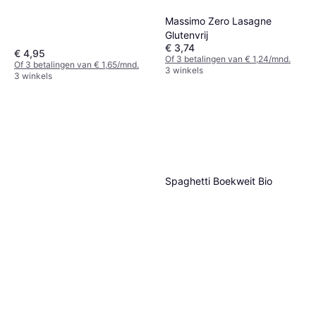
Massimo Zero Lasagne
Glutenvrij
€ 3,74
€ 4,95
Of 3 betalingen van € 1,24/mnd.
Of 3 betalingen van € 1,65/mnd.
3 winkels
3 winkels
Spaghetti Boekweit Bio