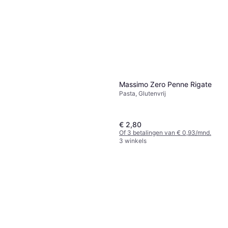
Massimo Zero Penne Rigate
Pasta, Glutenvrij
€ 2,80
Of 3 betalingen van € 0,93/mnd.
3 winkels
Priméal Spaghetti
Halfvolkoren Snelkokend Bio
€ 2,29
3 winkels