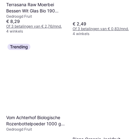
Terrasana Raw Moerbei
Bessen Wit Glas Bio 190
Gedroogd Fruit
Gram
€ 8,29
€ 2,49
Of 3 betalingen van € 2,76/mnd.
Of 3 betalingen van € 0,83/mnd.
4 winkels
4 winkels
Trending
Vom Achterhof Biologische
Rozenbottelpoeder 1000 g
Gedroogd Fruit
Zoet Kruidig Aroma