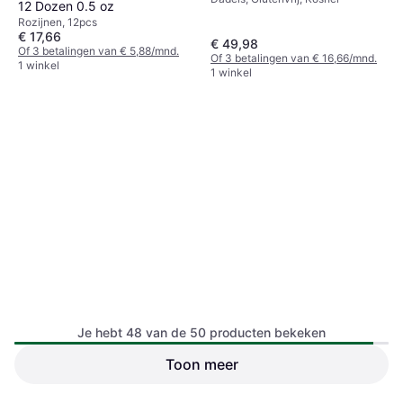
12 Dozen 0.5 oz
Rozijnen, 12pcs
€ 17,66
€ 49,98
Of 3 betalingen van € 5,88/mnd.
Of 3 betalingen van € 16,66/mnd.
1 winkel
1 winkel
Je hebt 48 van de 50 producten bekeken
Now Foods Organic
Toon meer
Power Up Protein Packed
Crystallized Ginger Dices 16
Trail Mix
Gedroogd Fruit
Oz
Rozijnen, Glutenvrij, Kosher