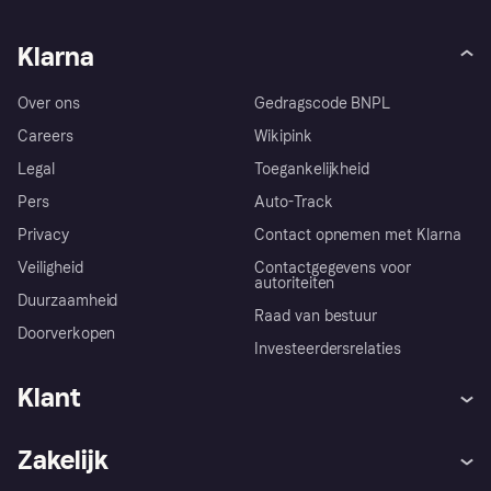
Klarna
Over ons
Gedragscode BNPL
Careers
Wikipink
Legal
Toegankelijkheid
Pers
Auto-Track
Privacy
Contact opnemen met Klarna
Veiligheid
Contactgegevens voor
autoriteiten
Duurzaamheid
Raad van bestuur
Doorverkopen
Investeerdersrelaties
Klant
Hulp
Klachten
Zakelijk
Login
Onze belofte