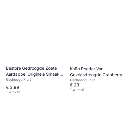
Bestore Gedroogde Zoete
KoRo Poeder Van
Aardappel Originele Smaak
Gevriesdroogde Cranberry's
Gedroogd Fruit
500g
Gedroogd Fruit
250 G
€ 23
€ 3,99
1 winkel
1 winkel