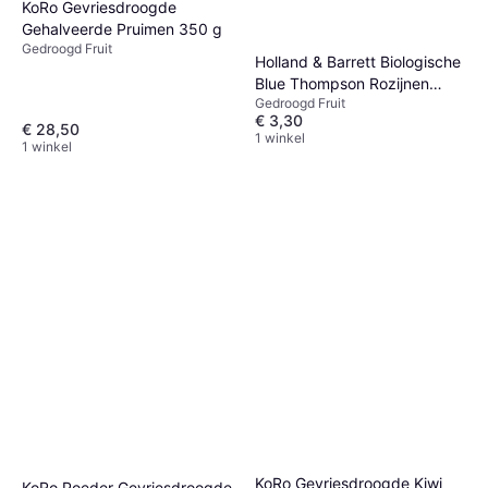
KoRo Gevriesdroogde
Gehalveerde Pruimen 350 g
Gedroogd Fruit
Holland & Barrett Biologische
Blue Thompson Rozijnen
Gedroogd Fruit
250g
€ 3,30
€ 28,50
1 winkel
1 winkel
KoRo Gevriesdroogde Kiwi
KoRo Poeder Gevriesdroogde