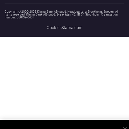
Copyright © 2005-2026 Klarna Bank AB (publ). Headquarters: Stockholm, Sweden. All
rights reserved. Klarna Bank AB (publ). Sveavägen 46, 111 34 Stockholm. Organization
number: 556737-0431
Cookies
Klarna.com