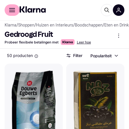
Voor shoppers
Voor bedrijven
Klarna
/
Shoppen
/
Huizen en Interieurs
/
Boodschappen
/
Eten en Drin
Gedroogd Fruit
Probeer flexibele betalingen met
Leer hoe
50 producten
Filter
Populariteit