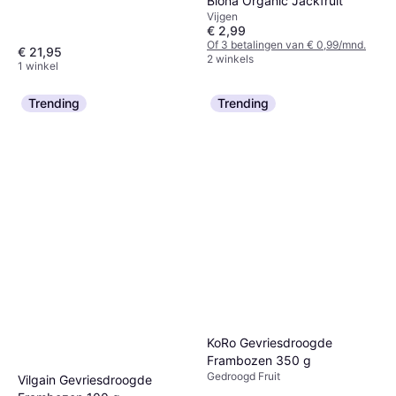
Biona Organic Jackfruit
Vijgen
€ 2,99
Of 3 betalingen van € 0,99/mnd.
€ 21,95
2 winkels
1 winkel
Trending
Trending
KoRo Gevriesdroogde
Frambozen 350 g
Gedroogd Fruit
Vilgain Gevriesdroogde