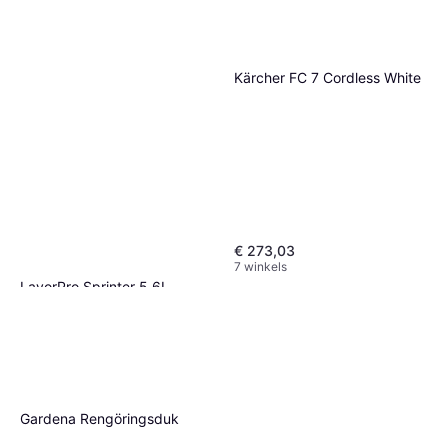
Kärcher FC 7 Cordless White
Leifheit Click Telescopic Pole
135cm White/Turquoise
€ 9,99
Of 3 betalingen van € 3,33/mnd.
9+ winkels
€ 273,03
7 winkels
LavorPro Sprinter 5.6L
€ 469
€ 83,75/L
3 winkels
Gardena Rengöringsduk