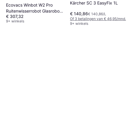
Kärcher SC 3 EasyFix 1L
Ecovacs Winbot W2 Pro
Ruitenwisserrobot Glasrobot
€ 140,86
€ 140,86/L
€ 307,32
3 Sproeiers
Of 3 betalingen van € 46,95/mnd.
9+ winkels
9+ winkels