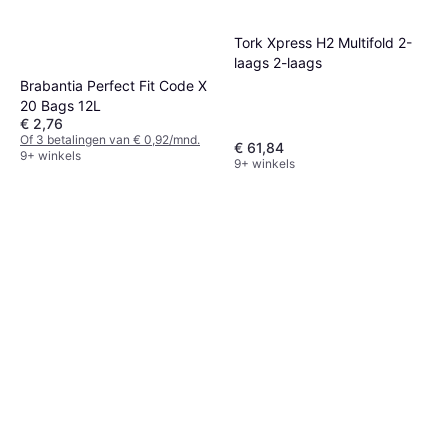
Tork Xpress H2 Multifold 2-
laags 2-laags
Brabantia Perfect Fit Code X
20 Bags 12L
€ 2,76
Of 3 betalingen van € 0,92/mnd.
€ 61,84
9+ winkels
9+ winkels