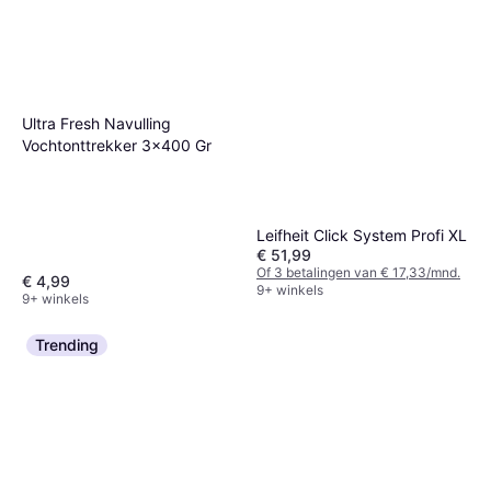
Ultra Fresh Navulling
Classic Antistat Spray 225ml
€ 7,98
Vochtonttrekker 3x400 Gr
€ 35,47/L
3 winkels
Leifheit Click System Profi XL
€ 51,99
Of 3 betalingen van € 17,33/mnd.
€ 4,99
9+ winkels
9+ winkels
Trending