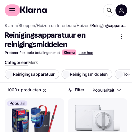
Voor shoppers
Voor bedrijven
Klarna
/
Shoppen
/
Huizen en Interieurs
/
Huizen
/
Reinigingsapparatuur en reinigingsmiddelen
Reinigingsapparatuur en 
reinigingsmiddelen
Probeer flexibele betalingen met
Leer hoe
Categorieën
Merk
Reinigingsapparatuur
Reinigingsmiddelen
Toil
1000+ producten
Filter
Populariteit
Populair