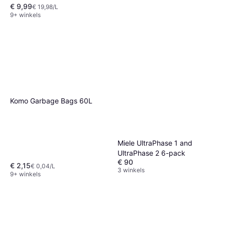
€ 9,99
€ 19,98/L
9+ winkels
Vileda SteamPlus
€ 66,91
Of 3 betalingen van € 22,30/mnd.
9+ winkels
Komo Garbage Bags 60L
Miele UltraPhase 1 and
UltraPhase 2 6-pack
€ 90
€ 2,15
€ 0,04/L
3 winkels
9+ winkels