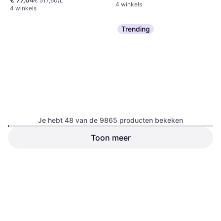
€ 517,60/L
4 winkels
4 winkels
Trending
Je hebt 48 van de 9865 producten bekeken
Kärcher SC 5 EasyFix
Toon meer
Rotho Bio Afvalemmer 8L
Mistletoe Groen
€ 6,80
€ 329
7 winkels
8 winkels
1
2
3
...
105
...
206