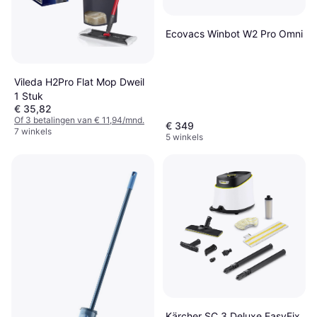
Ecovacs Winbot W2 Pro Omni
Vileda H2Pro Flat Mop Dweil
1 Stuk
€ 35,82
Of 3 betalingen van € 11,94/mnd.
€ 349
7 winkels
5 winkels
Kärcher SC 3 Deluxe EasyFix