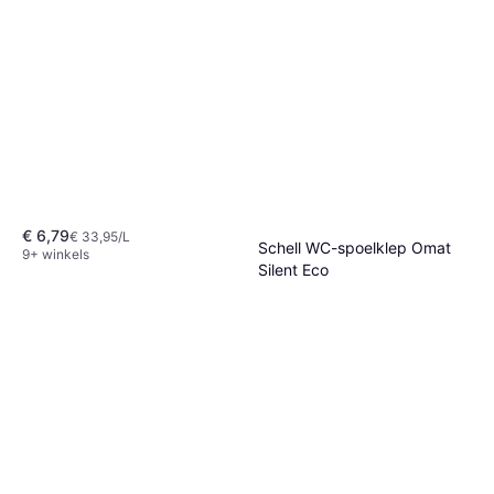
€ 6,79
€ 33,95/L
Schell WC-spoelklep Omat
9+ winkels
Silent Eco
€ 151,44
2 winkels