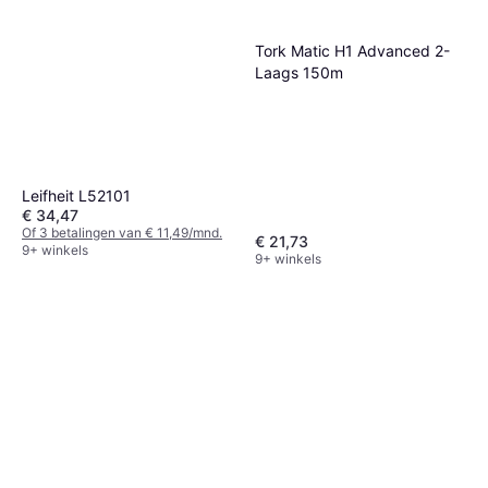
Tork Matic H1 Advanced 2-
Laags 150m
Leifheit L52101
€ 34,47
Of 3 betalingen van € 11,49/mnd.
€ 21,73
9+ winkels
9+ winkels