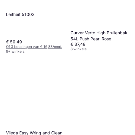
Leifheit 51003
Curver Verto High Prullenbak
54L Push Pearl Rose
€ 50,49
€ 37,48
Of 3 betalingen van € 16,83/mnd.
8 winkels
9+ winkels
Vileda Easy Wring and Clean