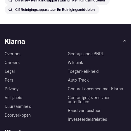
Diversey Reinigingsapparatuur En Reinigingsmiddelen
Cif Reinigingsapparatuur En Reinigingsmiddelen
Klarna
Over ons
Gedragscode BNPL
Careers
Wikipink
Legal
Toegankelijkheid
Pers
Auto-Track
Privacy
Contact opnemen met Klarna
Veiligheid
Contactgegevens voor
autoriteiten
Duurzaamheid
Raad van bestuur
Doorverkopen
Investeerdersrelaties