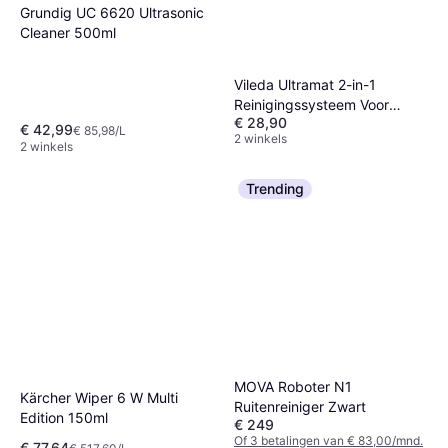
Grundig UC 6620 Ultrasonic
Cleaner 500ml
Vileda Ultramat 2-in-1
Reinigingssysteem Voor
€ 28,90
Vloeren
€ 42,99
€ 85,98/L
2 winkels
2 winkels
Trending
MOVA Roboter N1
Kärcher Wiper 6 W Multi
Ruitenreiniger Zwart
Edition 150ml
€ 249
Of 3 betalingen van € 83,00/mnd.
€ 77,64