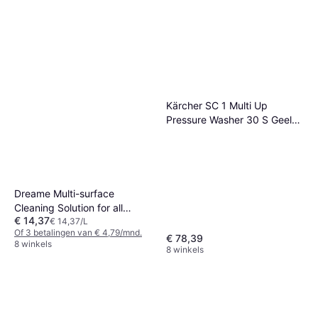
Kärcher SC 1 Multi Up
Pressure Washer 30 S Geel
Zwart 200ml
Dreame Multi-surface
Cleaning Solution for all
€ 14,37
Robot Vacuums
€ 14,37/L
Of 3 betalingen van € 4,79/mnd.
€ 78,39
8 winkels
8 winkels