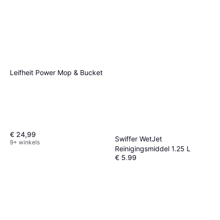
Leifheit Power Mop & Bucket
€ 24,99
Swiffer WetJet
9+ winkels
Reinigingsmiddel 1.25 L
€ 5,99
Of 3 betalingen van € 1,99/mnd.
9 winkels