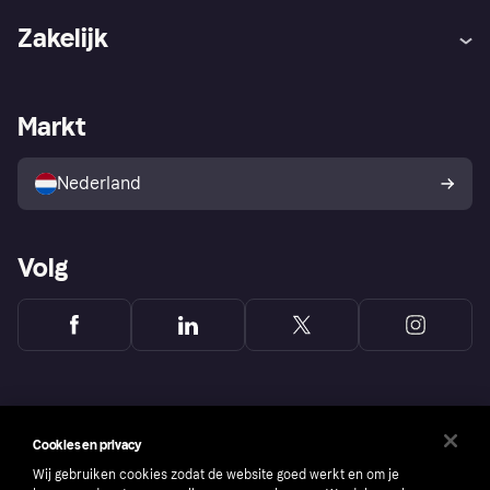
Hulp
Klachten
Zakelijk
Login
Onze belofte
Webwinkelsupport
Developers
De Klarna app
Privacyinstellingen
Zakelijke login
Operationele status
Markt
Winkeloverzicht
Je herroepingsrecht
Verkoop met Klarna
Platformen en partners
Kopersbescherming voor
consumenten
Nederland
Volg
Cookies en privacy
Wij gebruiken cookies zodat de website goed werkt en om je