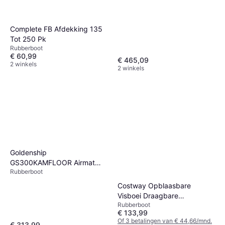
Complete FB Afdekking 135
Tot 250 Pk
Rubberboot
€ 60,99
€ 465,09
2 winkels
2 winkels
Goldenship
GS300KAMFLOOR Airmat
Rubberboot
Vloer Inflatable Floor
Costway Opblaasbare
Visboei Draagbare
Rubberboot
Vissersboot Met Pomp
€ 133,99
Of 3 betalingen van € 44,66/mnd.
€ 313,99