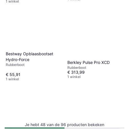
1 winkel
Bestway Opblaasbootset
Hydro-Force
Berkley Pulse Pro XCD
Rubberboot
Rubberboot
€ 313,99
€ 55,91
1 winkel
1 winkel
Je hebt 48 van de 96 producten bekeken
Talamex Silverline 350