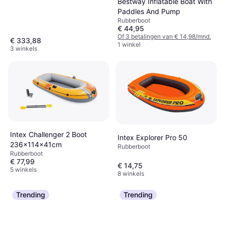
Bestway Inflatable Boat With
Paddles And Pump
Rubberboot
€ 44,95
Of 3 betalingen van € 14,98/mnd.
€ 333,88
1 winkel
3 winkels
Intex Challenger 2 Boot
Intex Explorer Pro 50
236x114x41cm
Rubberboot
Rubberboot
€ 77,99
€ 14,75
5 winkels
8 winkels
Trending
Trending