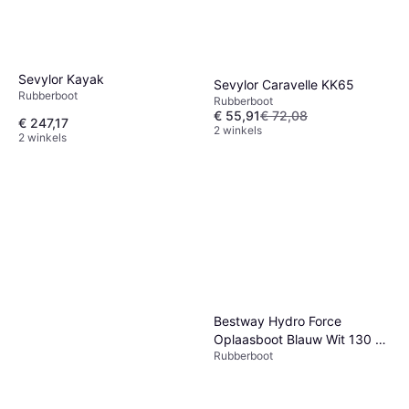
Sevylor Kayak
Sevylor Caravelle KK65
Rubberboot
Rubberboot
€ 55,91
€ 72,08
€ 247,17
2 winkels
2 winkels
Bestway Hydro Force
Oplaasboot Blauw Wit 130 x
Rubberboot
230 x 33 cm