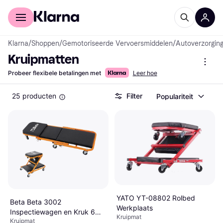
Voor shoppers
Voor bedrijven
Klarna
/
Shoppen
/
Gemotoriseerde Vervoersmiddelen
/
Autoverzorging
Kruipmatten
Probeer flexibele betalingen met
Leer hoe
25 producten
Filter
Populariteit
YATO YT-08802 Rolbed
Beta Beta 3002
Werkplaats
Inspectiewagen en Kruk 6
Kruipmat
Kruipmat
Wielen 2in1