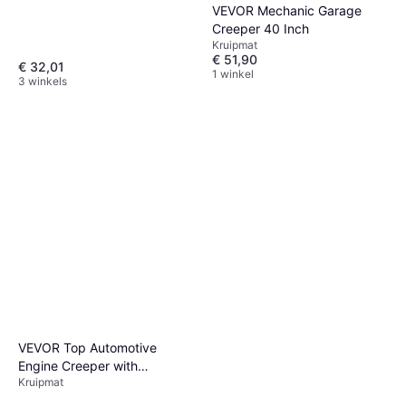
VEVOR Mechanic Garage
Creeper 40 Inch
Kruipmat
€ 51,90
€ 32,01
1 winkel
3 winkels
VEVOR Top Automotive
Engine Creeper with
Kruipmat
Adjustable Height