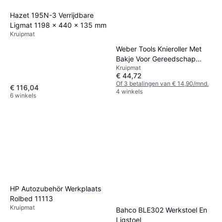
Hazet 195N-3 Verrijdbare
Ligmat 1198 x 440 x 135 mm
Kruipmat
Weber Tools Knieroller Met
Bakje Voor Gereedschap
Kruipmat
(WT-426)
€ 44,72
Of 3 betalingen van € 14,90/mnd.
€ 116,04
4 winkels
6 winkels
HP Autozubehör Werkplaats
Rolbed 11113
Kruipmat
Bahco BLE302 Werkstoel En
Ligstoel