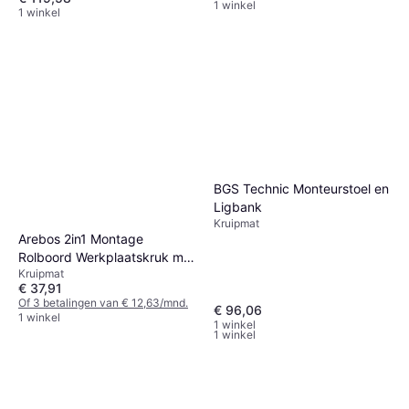
1 winkel
1 winkel
BGS Technic Monteurstoel en
Ligbank
Kruipmat
Arebos 2in1 Montage
Rolboord Werkplaatskruk met
VEVOR Mechanic Plastic
Kruipmat
Wielen
€ 37,91
Creeper 36 Inch
Of 3 betalingen van € 12,63/mnd.
Kruipmat
€ 96,06
1 winkel
€ 36,99
1 winkel
1 winkel