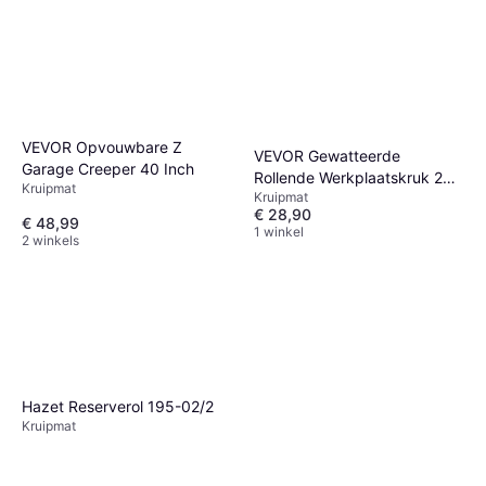
VEVOR Opvouwbare Z
VEVOR Gewatteerde
Garage Creeper 40 Inch
Rollende Werkplaatskruk 250
Kruipmat
Kruipmat
LBS
€ 28,90
€ 48,99
1 winkel
2 winkels
Hazet Reserverol 195-02/2
Kruipmat