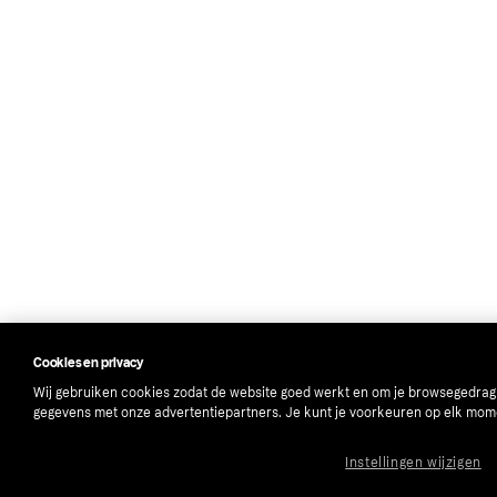
Cookies en privacy
Wij gebruiken cookies zodat de website goed werkt en om je browsegedrag
gegevens met onze advertentiepartners. Je kunt je voorkeuren op elk mom
Instellingen wijzigen