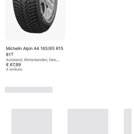
Michelin Alpin A4 165/65 R15
81T
Autoband, Winterbanden, Nee,
€ 67,99
Personenauto, Profiel 65 %,
Snelheidsindex T (190 km/h)
3 winkels