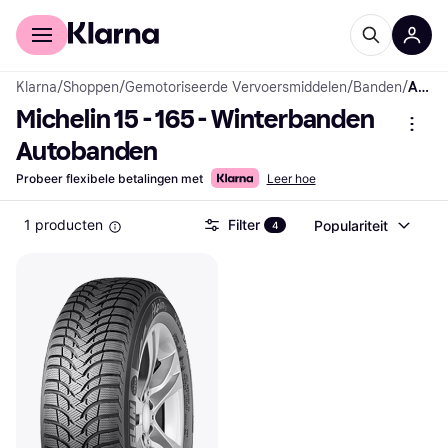
Voor shoppers
Voor bedrijven
Klarna
/
Shoppen
/
Gemotoriseerde Vervoersmiddelen
/
Banden
/
Autobanden
Michelin 15 - 165 - Winterbanden 
Autobanden
Probeer flexibele betalingen met
Leer hoe
1 producten
Filter
Populariteit
4