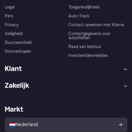
Legal
Toegankelijkheid
Pers
Auto-Track
Privacy
Contact opnemen met Klarna
Veiligheid
Contactgegevens voor
autoriteiten
Duurzaamheid
Raad van bestuur
Doorverkopen
Investeerdersrelaties
Klant
Hulp
Klachten
Zakelijk
Login
Onze belofte
Webwinkelsupport
Developers
De Klarna app
Privacyinstellingen
Zakelijke login
Operationele status
Markt
Winkeloverzicht
Je herroepingsrecht
Verkoop met Klarna
Platformen en partners
Kopersbescherming voor
consumenten
Nederland