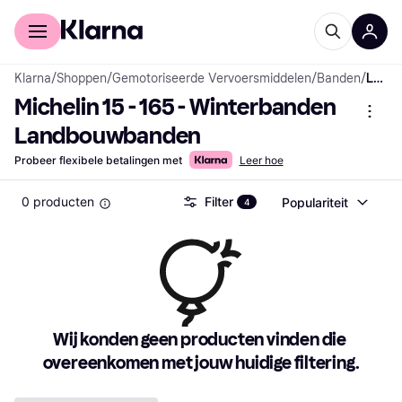
Voor shoppers
Voor bedrijven
Klarna
/
Shoppen
/
Gemotoriseerde Vervoersmiddelen
/
Banden
/
Landbouwbanden
Michelin 15 - 165 - Winterbanden 
Landbouwbanden
Probeer flexibele betalingen met
Leer hoe
0 producten
Filter
Populariteit
4
Wij konden geen producten vinden die 
overeenkomen met jouw huidige filtering.