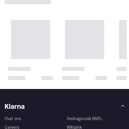
Klarna
Over ons
Gedragscode BNPL
Careers
Wikipink