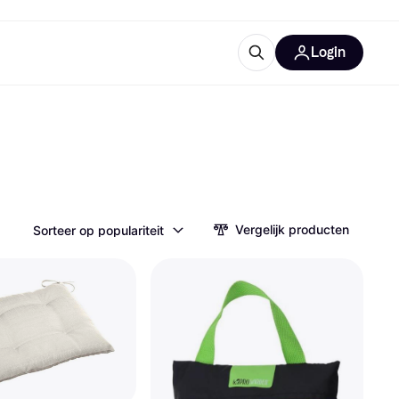
Login
trustingen
IM
Vergelijk producten
Sorteer op populariteit
gorieën