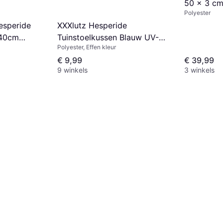
50 x 3 cm
Polyester
Crèmekleu
XXXlutz Hesperide
esperide
Tuinstoelkussen Blauw UV-
x40cm
Polyester, Effen kleur
Bestendig 40 x 4 cm
s
€ 9,99
€ 39,99
9 winkels
3 winkels