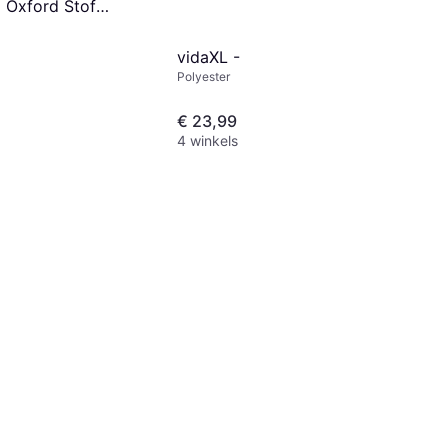
 Oxford Stof
rig
vidaXL -
Polyester
€ 23,99
4 winkels