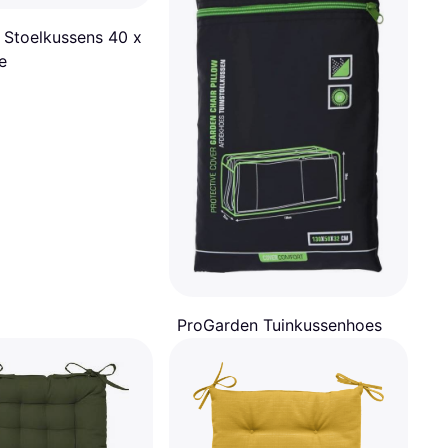
 Stoelkussens 40 x
e
ProGarden Tuinkussenhoes
130 x 50 x 32 Zwart
Polyester
€ 11,99
9+ winkels