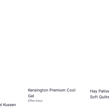
Kensington Premium Cool
Hay Palis
Gel
Soft Quil
Effen kleur
White
l Kussen