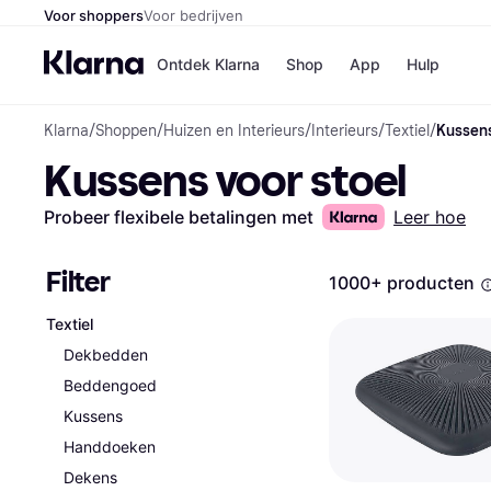
Voor shoppers
Voor bedrijven
Ontdek Klarna
Shop
App
Hulp
Klarna
/
Shoppen
/
Huizen en Interieurs
/
Interieurs
/
Textiel
/
Kussens
Winkels
Kussens voor stoel
Media
B
Bol
B
Booki
B
Probeer flexibele betalingen met
Leer hoe
H&M
B
Kruidv
Filter
1000+ producten
Textiel
Dekbedden
Winkelove
Beddengoed
Kussens
Handdoeken
Dekens