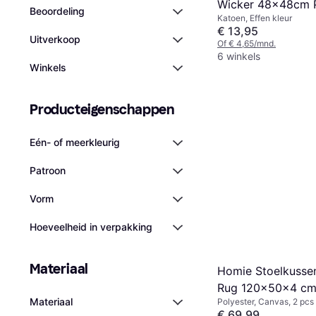
Wicker 48x48cm 
Beoordeling
Katoen, Effen kleur
Groen
€ 13,95
Uitverkoop
Of € 4,65/mnd.
6 winkels
Winkels
Producteigenschappen
Eén- of meerkleurig
Patroon
Vorm
Hoeveelheid in verpakking
Materiaal
Homie Stoelkusse
Rug 120x50x4 c
Materiaal
Polyester, Canvas, 2 pcs
Gemêleerd Beige
€ 69,99