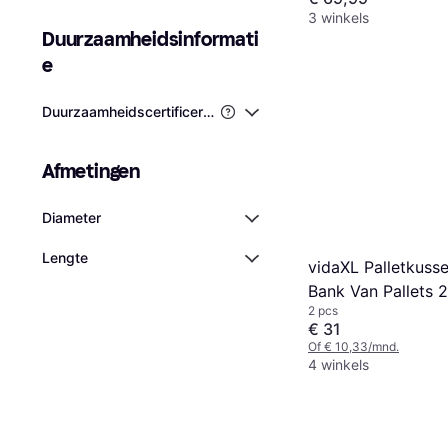
3 winkels
Duurzaamheidsinformati
e
Duurzaamheidscertificeringen van Derden
Afmetingen
Diameter
Lengte
vidaXL Palletkuss
Bank Van Pallets 
2 pcs
€ 31
Of € 10,33/mnd.
4 winkels