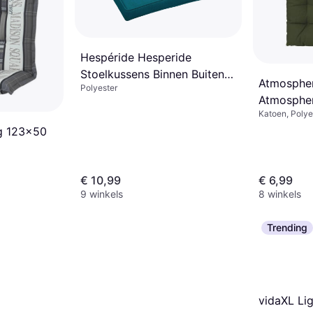
Hespéride Hesperide
Stoelkussens Binnen Buiten
Atmospher
Polyester
Groen 40 x 4 cm
Atmosphe
Katoen, Polyes
Stoelkus
g 123x50
€ 10,99
€ 6,99
9 winkels
8 winkels
Trending
vidaXL Li