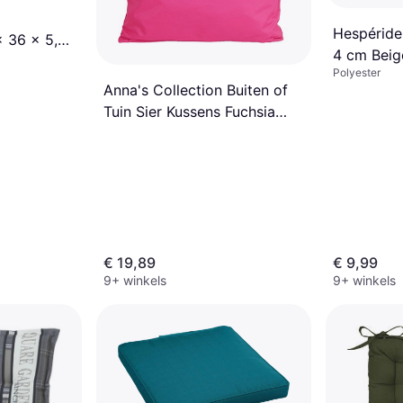
Hespéride
 36 x 5,5
4 cm Beig
Polyester
Anna's Collection Buiten of
Tuin Sier Kussens Fuchsia
Roze 60 x 60 cm
€ 19,89
€ 9,99
9+ winkels
9+ winkels