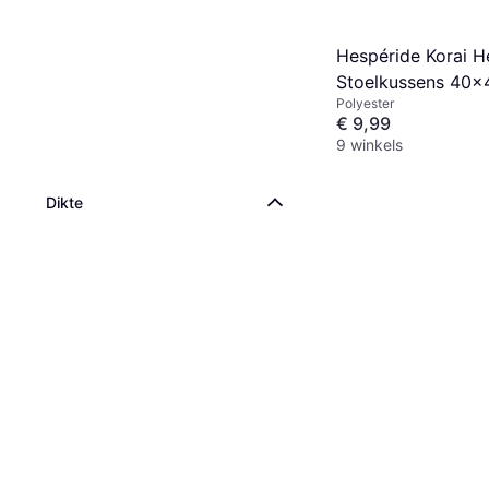
Hespéride Korai H
Stoelkussens 40
Polyester
Pauwblauw 4 Stuk
€ 9,99
9 winkels
Dikte