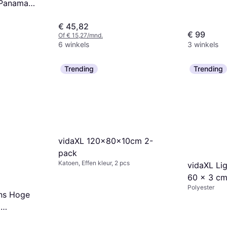
Panama
€ 45,82
€ 99
Of € 15,27/mnd.
6 winkels
3 winkels
Trending
Trending
vidaXL 120x80x10cm 2-
pack
Katoen, Effen kleur, 2 pcs
vidaXL Li
60 x 3 cm
Polyester
ns Hoge
m