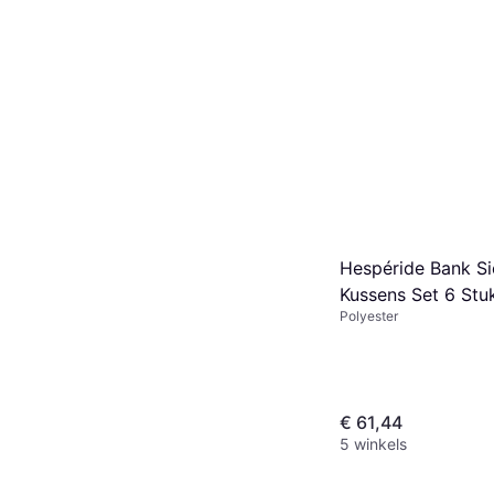
Hespéride Bank Si
Kussens Set 6 Stu
Polyester
cm
€ 61,44
5 winkels