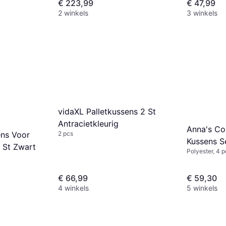
€ 223,99
€ 47,99
2 winkels
3 winkels
vidaXL Palletkussens 2 St
Antracietkleurig
Anna's Col
ens Voor
2 pcs
Kussens S
2 St Zwart
Polyester, 4 p
Mintgroen
€ 66,99
€ 59,30
4 winkels
5 winkels