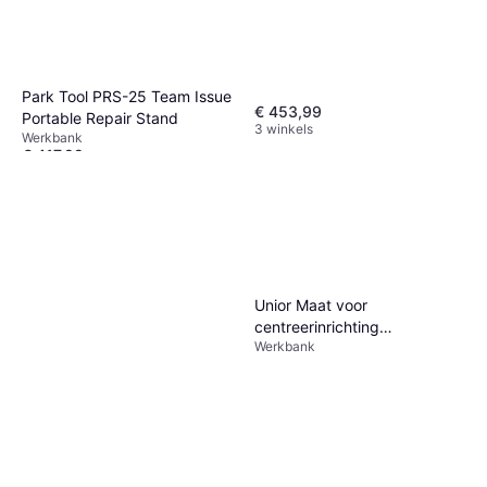
Park Tool PRS-25 Team Issue
€ 453,99
Portable Repair Stand
3 winkels
Werkbank
€ 417,99
3 winkels
Unior Maat voor
centreerinrichting
Werkbank
1689/1689.1 Argenté