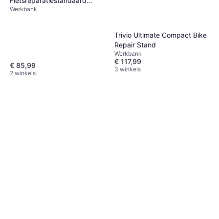
Fietsreparatiestandaard
Werkbank
Inklapbaar 108-188 cm
Blauw Staal
Trivio Ultimate Compact Bike
Repair Stand
Werkbank
€ 117,99
€ 85,99
3 winkels
2 winkels