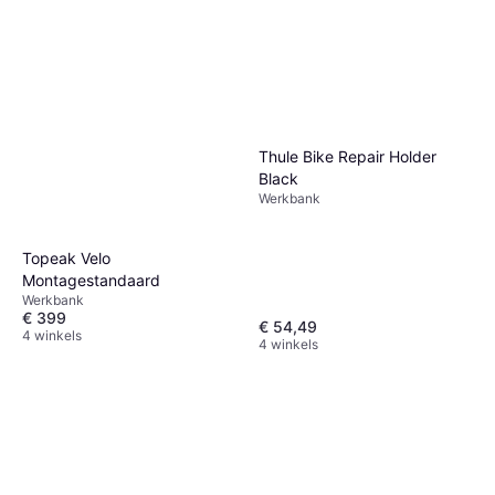
Werkbank
€ 82,99
5 winkels
Thule Bike Repair Holder
Black
Werkbank
Topeak Velo
Montagestandaard
Werkbank
€ 399
€ 54,49
4 winkels
4 winkels