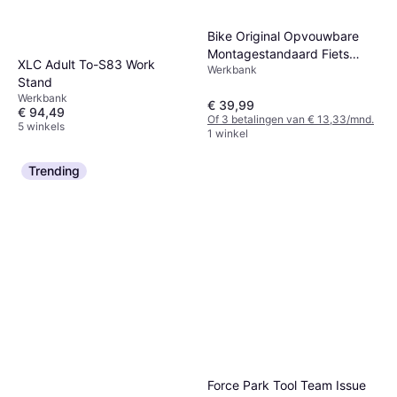
Bike Original Opvouwbare
Montagestandaard Fiets
XLC Adult To-S83 Work
Werkbank
Easywork III
Stand
Werkbank
€ 39,99
€ 94,49
Of 3 betalingen van € 13,33/mnd.
5 winkels
1 winkel
Trending
Force Park Tool Team Issue