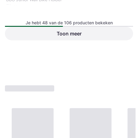
Zilver
Werkbank
Je hebt 48 van de 106 producten bekeken
Toon meer
M-Wave Wielrichter
opvouwbaar 12-29 inch
Werkbank
€ 91,99
€ 31,99
2 winkels
3 winkels
1
2
3