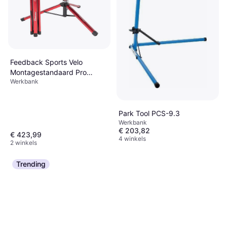
Feedback Sports Velo
Montagestandaard Pro
Werkbank
Mechanic HD Rouge
Park Tool PCS-9.3
Werkbank
€ 203,82
€ 423,99
4 winkels
2 winkels
Trending