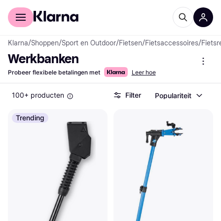
Voor shoppers
Voor bedrijven
Klarna
/
Shoppen
/
Sport en Outdoor
/
Fietsen
/
Fietsaccessoires
/
Fiets
Werkbanken
Probeer flexibele betalingen met
Leer hoe
100+ producten
Filter
Populariteit
Trending