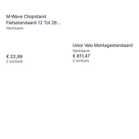
M-Wave Chopstand
Fietsstandaard 12 Tot 29
Werkbank
Inch Wielen
Unior Velo Montagestandaard
Werkbank
€ 811,47
€ 22,99
2 winkels
2 winkels