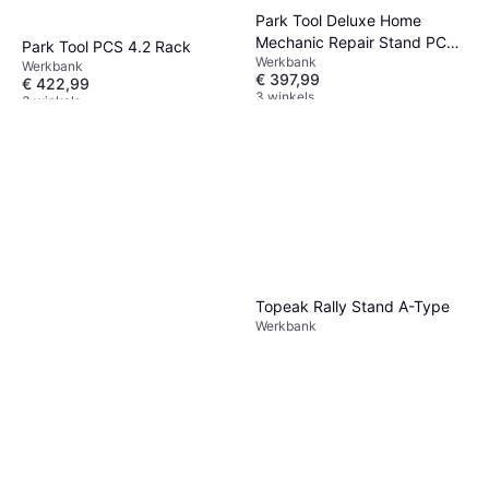
Park Tool Deluxe Home
Mechanic Repair Stand PCS-
Park Tool PCS 4.2 Rack
Werkbank
4-1
Werkbank
€ 397,99
€ 422,99
3 winkels
3 winkels
Topeak Rally Stand A-Type
Werkbank