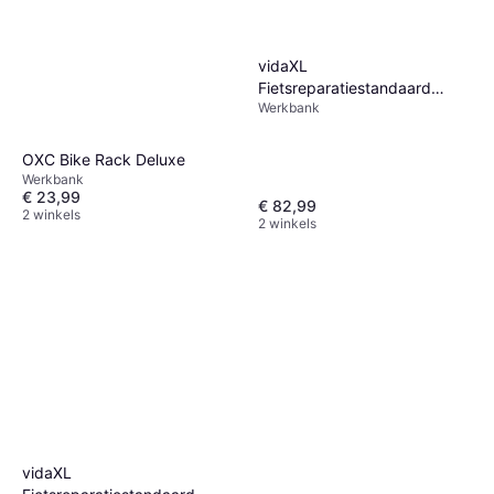
vidaXL
Fietsreparatiestandaard
Werkbank
Inklapbaar Staal Rood
OXC Bike Rack Deluxe
Werkbank
€ 23,99
€ 82,99
2 winkels
2 winkels
vidaXL