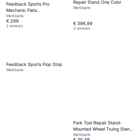
Repair Stand One Color
Feedback Sports Pro
Werkbank
Mechanic Fiets
Werkbank
Werkplaatsstandaard Rood
€ 299
€ 396,99
2 winkels
3 winkels
Feedback Sports Flop Stop
Werkbank
Park Tool Repair Stand-
Mounted Wheel Truing Stand
Werkbank
TS-25
€ 35,49