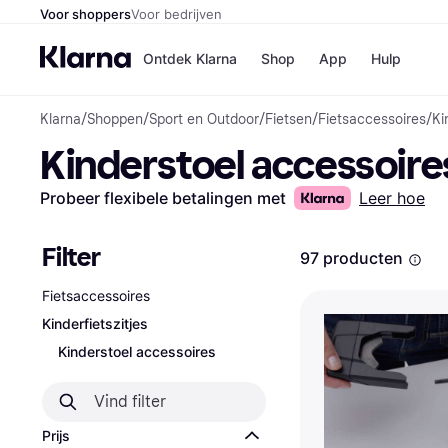
Voor shoppers
Voor bedrijven
Ontdek Klarna
Shop
App
Hulp
Klarna
/
Shoppen
/
Sport en Outdoor
/
Fietsen
/
Fietsaccessoires
/
Ki
Winkels
Kinderstoel accessoire
Media
B
Bol
B
Booki
B
Probeer flexibele betalingen met
Leer hoe
H&M
B
Kruidv
Filter
97 producten
Fietsaccessoires
Kinderfietszitjes
Winkelove
Kinderstoel accessoires
Prijs