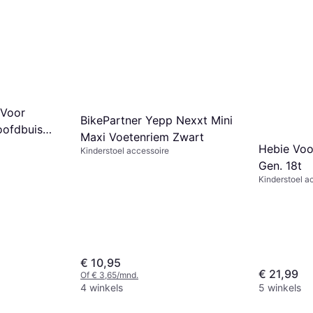
 Voor
BikePartner Yepp Nexxt Mini
oofdbuis
Maxi Voetenriem Zwart
ompatible
Hebie Voo
Kinderstoel accessoire
Gen. 18t
Kinderstoel a
€ 10,95
€ 21,99
Of € 3,65/mnd.
4 winkels
5 winkels