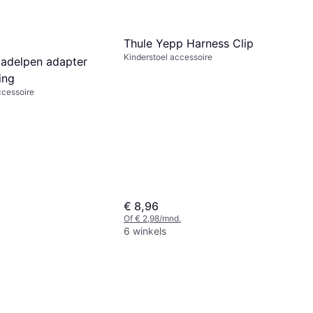
Thule Yepp Harness Clip
Kinderstoel accessoire
zadelpen adapter
ing
ccessoire
€ 8,96
Of € 2,98/mnd.
6 winkels