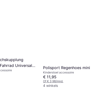
Achskupplung
Fahrrad Universal
Polisport Regenhoes mini
ccessoire
ooz Schwarz
Kinderstoel accessoire
€ 11,95
Of € 3,98/mnd.
4 winkels