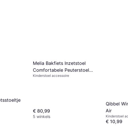
Melia Bakfiets Inzetstoel
Comfortabele Peuterstoel
Kinderstoel accessoire
75x25x15cm 5-Punts Gordel
tsstoeltje
Qibbel Wi
Air
€ 80,99
5 winkels
Kinderstoel a
€ 10,99
4 winkels