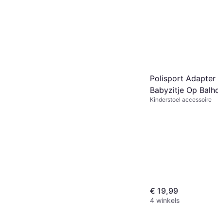
Polisport Adapter
Babyzitje Op Balh
Kinderstoel accessoire
Met Afstandskit C
Guppy 30806
€ 19,99
4 winkels