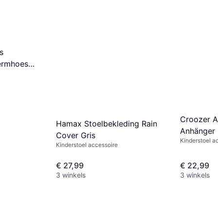
s
ermhoes
Croozer 
Hamax Stoelbekleding Rain
Anhänger 
Cover Gris
Kinderstoel a
Click&Cr
Kinderstoel accessoire
€ 27,99
€ 22,99
3 winkels
3 winkels