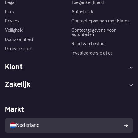
Legal
Toegankelijkheid
Pers
Auto-Track
Privacy
Contact opnemen met Klarna
Veiligheid
Contactgegevens voor
autoriteiten
Duurzaamheid
Raad van bestuur
Doorverkopen
Investeerdersrelaties
Klant
Hulp
Klachten
Zakelijk
Login
Onze belofte
Webwinkelsupport
Developers
De Klarna app
Privacyinstellingen
Zakelijke login
Operationele status
Markt
Winkeloverzicht
Je herroepingsrecht
Verkoop met Klarna
Platformen en partners
Kopersbescherming voor
consumenten
Nederland