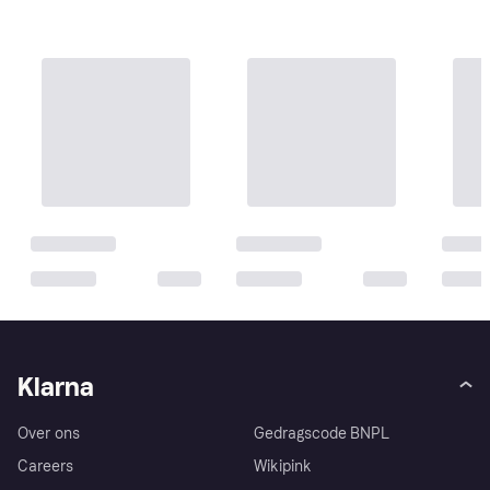
Klarna
Over ons
Gedragscode BNPL
Careers
Wikipink