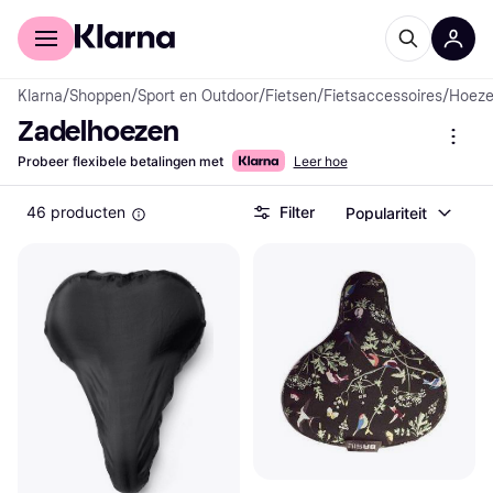
Voor shoppers
Voor bedrijven
Klarna
/
Shoppen
/
Sport en Outdoor
/
Fietsen
/
Fietsaccessoires
/
Hoez
Zadelhoezen
Probeer flexibele betalingen met
Leer hoe
46 producten
Filter
Populariteit