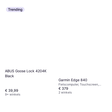
Trending
ABUS Goose Lock 4204K
Black
Garmin Edge 840
Fietscomputer, Touchscreen,
€ 379
Kleurendisplay, ANT+
€ 39,99
2 winkels
9+ winkels