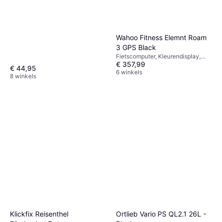
Wahoo Fitness Elemnt Roam
3 GPS Black
Fietscomputer, Kleurendisplay,
€ 357,99
Touchscreen, ANT+
€ 44,95
6 winkels
8 winkels
Klickfix Reisenthel
Ortlieb Vario PS QL2.1 26L -