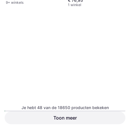
€ 76,95
9+ winkels
1 winkel
Garmin Edge 840 Solar
Fietscomputer, Kleurendisplay,
Je hebt 48 van de 18650 producten bekeken
Touchscreen, Draadloos, ANT+
Toon meer
Garmin Edge 1050
Fietscomputer, Kleurendisplay,
€ 669,99
Touchscreen