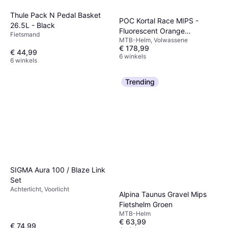
Thule Pack N Pedal Basket
POC Kortal Race MIPS -
26.5L - Black
Fluorescent Orange
Fietsmand
MTB-Helm, Volwassene
AVIP/Uranium Black Matt
€ 178,99
€ 44,99
6 winkels
6 winkels
Trending
SIGMA Aura 100 / Blaze Link
Set
Achterlicht, Voorlicht
Alpina Taunus Gravel Mips
Fietshelm Groen
MTB-Helm
€ 63,99
€ 74,99