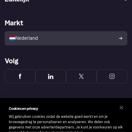
Login
Onze belofte
Webwinkelsupport
Developers
De Klarna app
Privacyinstellingen
Zakelijke login
Operationele status
Markt
Winkeloverzicht
Je herroepingsrecht
Verkoop met Klarna
Platformen en partners
Kopersbescherming voor
consumenten
Nederland
Volg
Cookies en privacy
Wij gebruiken cookies zodat de website goed werkt en om je
browsegedrag te personaliseren en analyseren. We delen ook
gegevens met onze advertentiepartners. Je kunt je voorkeuren op elk