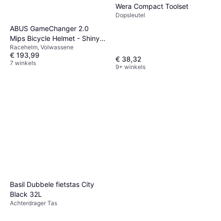
Wera Compact Toolset
Dopsleutel
ABUS GameChanger 2.0
Mips Bicycle Helmet - Shiny
Racehelm, Volwassene
White
€ 193,99
€ 38,32
7 winkels
9+ winkels
Basil Dubbele fietstas City
Black 32L
Achterdrager Tas