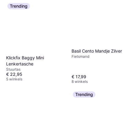
Ontvetter 500ml
Trending
Fietsverzorging
€ 8,49
8 winkels
Basil Cento Mandje Zilver
Fietsmand
Klickfix Baggy Mini
Lenkertasche
Stuurtas
€ 22,95
€ 17,99
5 winkels
8 winkels
Trending