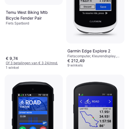
Temu West Biking Mtb
Bicycle Fender Pair
Fiets Spatbord
Garmin Edge Explore 2
Fietscomputer, Kleurendisplay,
€ 9,74
€ 212,49
Touchscreen, ANT+
Of 3 betalingen van € 3,24/mnd.
9 winkels
1 winkel