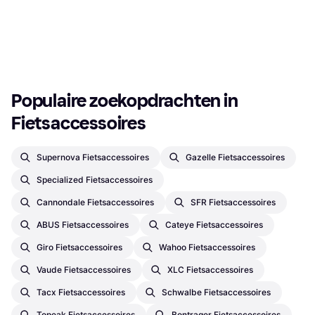
Of 3 betalingen van
€ 449,99
€ 223,33/mnd.
Of 3 betalingen van € 149,99/mnd.
2 winkels
2 winkels
1
2
3
...
196
...
389
Populaire zoekopdrachten in 
Fietsaccessoires
Supernova Fietsaccessoires
Gazelle Fietsaccessoires
Specialized Fietsaccessoires
Cannondale Fietsaccessoires
SFR Fietsaccessoires
ABUS Fietsaccessoires
Cateye Fietsaccessoires
Giro Fietsaccessoires
Wahoo Fietsaccessoires
Vaude Fietsaccessoires
XLC Fietsaccessoires
Tacx Fietsaccessoires
Schwalbe Fietsaccessoires
Topeak Fietsaccessoires
Bontrager Fietsaccessoires