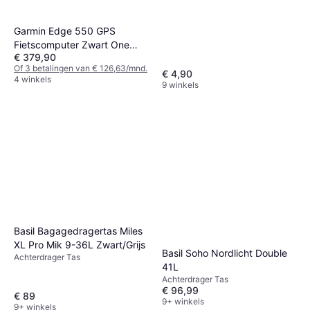
Garmin Edge 550 GPS
Fietscomputer Zwart One
€ 379,90
Size
Of 3 betalingen van € 126,63/mnd.
€ 4,90
4 winkels
9 winkels
Basil Bagagedragertas Miles
XL Pro Mik 9-36L Zwart/Grijs
Basil Soho Nordlicht Double
Achterdrager Tas
41L
Achterdrager Tas
€ 96,99
€ 89
9+ winkels
9+ winkels