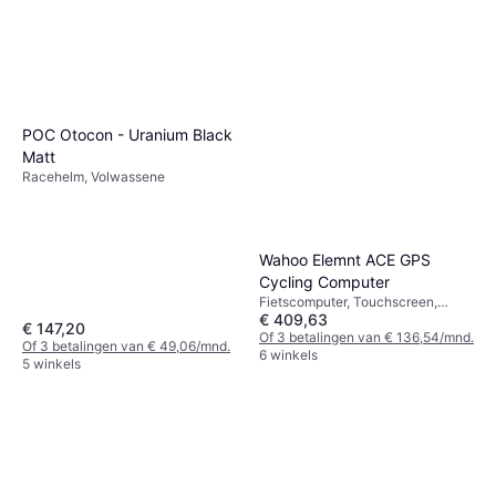
POC Otocon - Uranium Black
Matt
Racehelm, Volwassene
Wahoo Elemnt ACE GPS
Cycling Computer
Fietscomputer, Touchscreen,
€ 409,63
Kleurendisplay, Draadloos, ANT+
€ 147,20
Of 3 betalingen van € 136,54/mnd.
Of 3 betalingen van € 49,06/mnd.
6 winkels
5 winkels