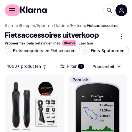
Voor shoppers
Voor bedrijven
Klarna
/
Shoppen
/
Sport en Outdoor
/
Fietsen
/
Fietsaccessoires
Fietsaccessoires uitverkoop
Probeer flexibele betalingen met
Leer hoe
Fietscomputers en Fietsensoren
Fiets Spatborden
1000+ producten
Filter
Populariteit
1
Populair