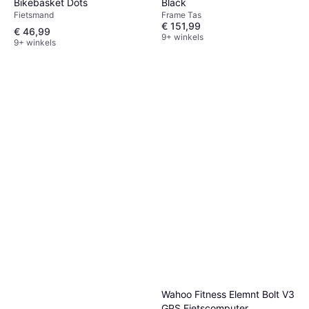
Bikebasket Dots
Black
Fietsmand
Frame Tas
€ 151,99
€ 46,99
9+ winkels
9+ winkels
Wahoo Fitness Elemnt Bolt V3
GPS Fietscomputer