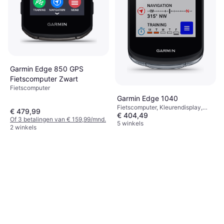
Garmin Edge 850 GPS
Fietscomputer Zwart
Fietscomputer
Garmin Edge 1040
Fietscomputer, Kleurendisplay,
€ 479,99
€ 404,49
Touchscreen, Draadloos, ANT+
Of 3 betalingen van € 159,99/mnd.
5 winkels
2 winkels