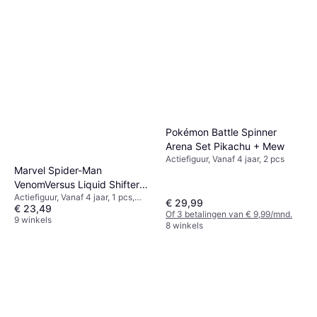
6 winkels
Pokémon Battle Spinner
Arena Set Pikachu + Mew
Actiefiguur, Vanaf 4 jaar, 2 pcs
Marvel Spider-Man
VenomVersus Liquid Shifter
Actiefiguur, Vanaf 4 jaar, 1 pcs,
Actiefiguur met Accessoires
€ 29,99
€ 23,49
Thema: Superheld
11 Inch Schaal Superhelden
Of 3 betalingen van € 9,99/mnd.
9 winkels
8 winkels
Speelgoed