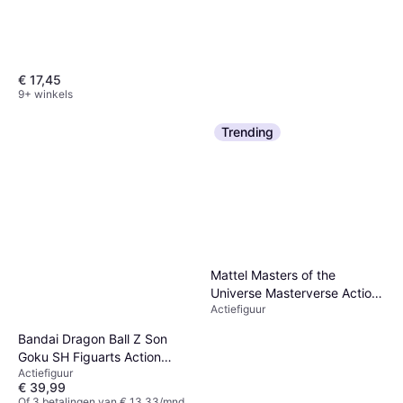
€ 17,45
9+ winkels
Trending
DC Comics Superman
Actiefiguur, Vanaf 3 jaar, 1 pcs,
€ 8,50
Thema: Superheld
9+ winkels
Mattel Masters of the
Universe Masterverse Action
Actiefiguur
Figure Mosquitor 18 cm
Bandai Dragon Ball Z Son
Goku SH Figuarts Action
Actiefiguur
Figure
€ 39,99
Of 3 betalingen van € 13,33/mnd.