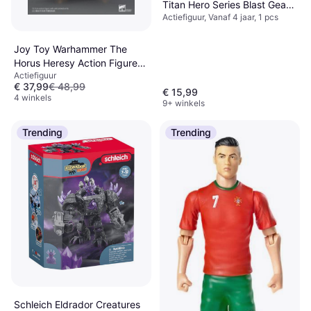
Titan Hero Series Blast Gear
Actiefiguur, Vanaf 4 jaar, 1 pcs
Deluxe Thanos 30cm
Joy Toy Warhammer The
Horus Heresy Action Figure
Actiefiguur
1/18 Legio Custodes Aquilon
€ 37,99
€ 48,99
Terminator Squad 14 cm
€ 15,99
4 winkels
9+ winkels
Trending
Trending
Schleich Eldrador Creatures