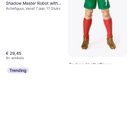
Shadow Master Robot with
Actiefiguur, Vanaf 7 jaar, 17 Stuks
Mini Creature 42557
€ 29,45
9+ winkels
Sockers Voetbalfiguur
Trending
Portugal Cristiano 20 cm
Actiefiguur, 1 pcs
€ 22,49
5 winkels