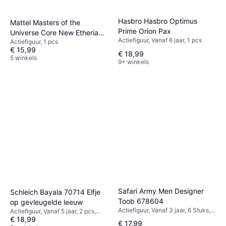
Hasbro Hasbro Optimus
Mattel Masters of the
Prime Orion Pax
Universe Core New Etheria
Actiefiguur, Vanaf 6 jaar, 1 pcs
Actiefiguur, 1 pcs
She-Ra
€ 15,99
€ 18,99
5 winkels
9+ winkels
Safari Army Men Designer
Schleich Bayala 70714 Elfje
Toob 678604
op gevleugelde leeuw
Actiefiguur, Vanaf 3 jaar, 6 Stuks, 1
Actiefiguur, Vanaf 5 jaar, 2 pcs,
pcs
€ 18,99
Thema: Dier
€ 17,99