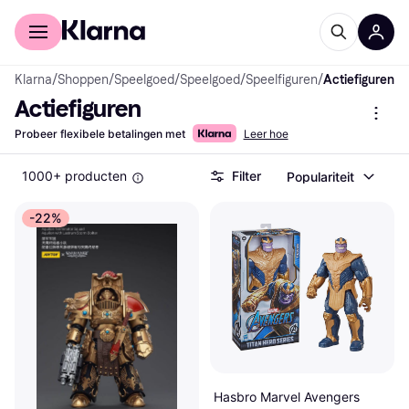
Voor shoppers
Voor bedrijven
Klarna
/
Shoppen
/
Speelgoed
/
Speelgoed
/
Speelfiguren
/
Actiefiguren
Actiefiguren
Probeer flexibele betalingen met
Leer hoe
1000+ producten
Filter
Populariteit
-22%
Hasbro Marvel Avengers