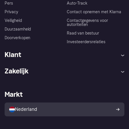
Pers
Auto-Track
Privacy
Contact opnemen met Klarna
Veiligheid
Contactgegevens voor
autoriteiten
Duurzaamheid
Raad van bestuur
Doorverkopen
Investeerdersrelaties
Klant
Hulp
Klachten
Zakelijk
Login
Onze belofte
Webwinkelsupport
Developers
De Klarna app
Privacyinstellingen
Zakelijke login
Operationele status
Markt
Winkeloverzicht
Je herroepingsrecht
Verkoop met Klarna
Platformen en partners
Kopersbescherming voor
consumenten
Nederland