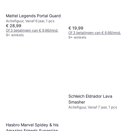
Mattel Legends Portal Guard
Actiefiguur, Vanaf 6 jaar, 1 pcs
€ 28,99
€ 19,99
Of 3 betalingen van € 9,66/mnd.
Of 3 betalingen van € 6,66/mnd.
9+ winkels
9+ winkels
Schleich Eldrador Lava
Smasher
Actiefiguur, Vanaf 7 jaar, 1 pcs
Hasbro Marvel Spidey & his
Amazing Friends Supersized