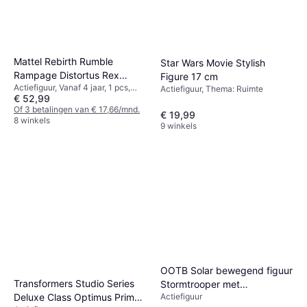
Mattel Rebirth Rumble
Star Wars Movie Stylish
Rampage Distortus Rex
Figure 17 cm
Actiefiguur, Vanaf 4 jaar, 1 pcs,
Actiefiguur
Actiefiguur, Thema: Ruimte
€ 52,99
Thema: Dier
Of 3 betalingen van € 17,66/mnd.
€ 19,99
8 winkels
9 winkels
OOTB Solar bewegend figuur
Transformers Studio Series
Stormtrooper met
Actiefiguur
Deluxe Class Optimus Prime
blastergeweer wit kunststof