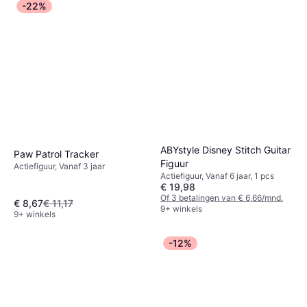
-22%
Spin Master Beeldje
Superman Movie Legacy
Actiefiguur
Figure
€ 10
9+ winkels
ABYstyle Disney Stitch Guitar
Paw Patrol Tracker
Figuur
Actiefiguur, Vanaf 3 jaar
Actiefiguur, Vanaf 6 jaar, 1 pcs
€ 19,98
Of 3 betalingen van € 6,66/mnd.
€ 8,67
€ 11,17
9+ winkels
9+ winkels
-12%