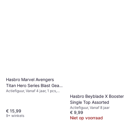
Hasbro Marvel Avengers
Titan Hero Series Blast Gear
Actiefiguur, Vanaf 4 jaar, 1 pcs,
Deluxe Hulk
Thema: Superheld
Hasbro Beyblade X Booster
Single Top Assorted
Actiefiguur, Vanaf 8 jaar
€ 15,99
€ 9,99
9+ winkels
Niet op voorraad