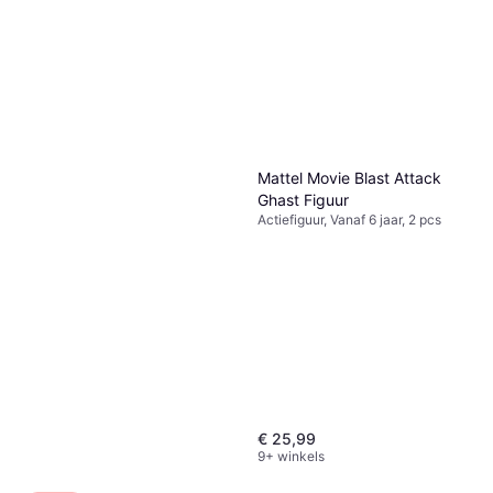
Spin Master Batman Joker
30cm
Actiefiguur, Vanaf 3 jaar, 1 pcs,
€ 12,19
Thema: Superheld
9+ winkels
Mattel Movie Blast Attack
Ghast Figuur
Actiefiguur, Vanaf 6 jaar, 2 pcs
€ 25,99
9+ winkels