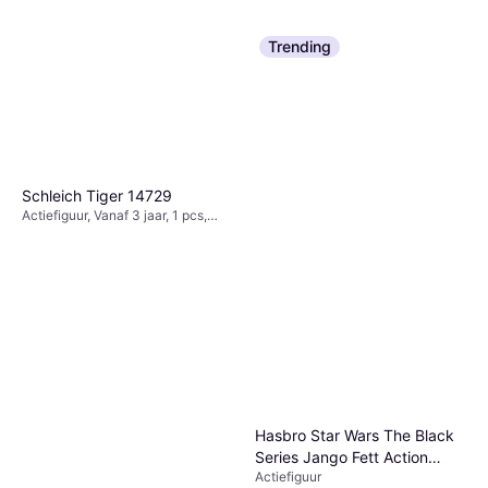
Trending
Schleich Tiger 14729
Actiefiguur, Vanaf 3 jaar, 1 pcs,
Thema: Dier
Hasbro Star Wars The Black
Series Jango Fett Action
Actiefiguur
Figure 15 cm