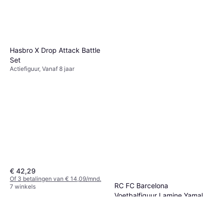
Hasbro X Drop Attack Battle
Set
Actiefiguur, Vanaf 8 jaar
€ 42,29
Of 3 betalingen van € 14,09/mnd.
RC FC Barcelona
7 winkels
Voetbalfiguur Lamine Yamal
Actiefiguur, 1 pcs
20 cm
€ 17,99