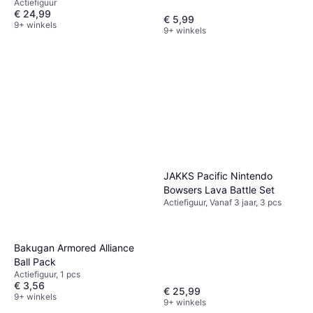
Actiefiguur
Figure
14 cm
€ 24,99
€ 5,99
9+ winkels
9+ winkels
JAKKS Pacific Nintendo
Bowsers Lava Battle Set
Actiefiguur, Vanaf 3 jaar, 3 pcs
Bakugan Armored Alliance
Ball Pack
Actiefiguur, 1 pcs
€ 3,56
€ 25,99
9+ winkels
9+ winkels