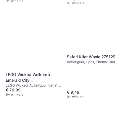
9+ winkels
9+ winkels
Safari Killer Whale 275129
Actiefiguur, 1 pcs, Thema: Dier
LEGO Wicked Welkom in
Emerald City
LEGO Wicked, Actiefiguur, Vanaf 9
Constructiespeelgoed
€ 70,99
jaar, 945 Stuks, Thema: Stad
€ 9,49
9+ winkels
9+ winkels