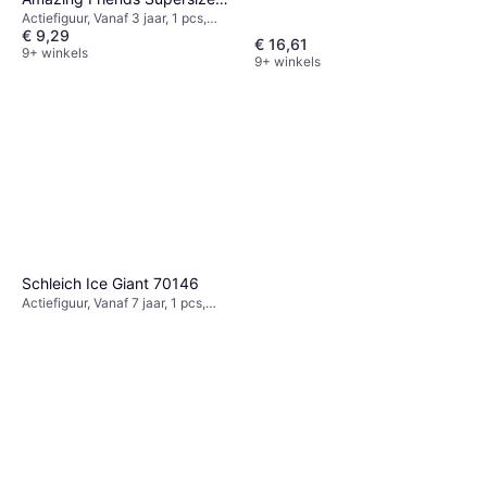
Actiefiguur, Vanaf 3 jaar, 1 pcs,
Miles Morales Spiderman
€ 9,29
Thema: Superheld
€ 16,61
9+ winkels
9+ winkels
Schleich Ice Giant 70146
Actiefiguur, Vanaf 7 jaar, 1 pcs,
Thema: Dier