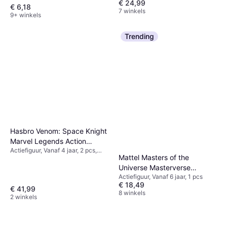
€ 24,99
€ 6,18
7 winkels
9+ winkels
Trending
Hasbro Venom: Space Knight
Marvel Legends Action
Actiefiguur, Vanaf 4 jaar, 2 pcs,
Figure 2-Pack Marvel's Mania
Mattel Masters of the
Thema: Ridder, Ruimte, Superheld
& Venom Space Knight 15 cm
Universe Masterverse
Actiefiguur, Vanaf 6 jaar, 1 pcs
Revelation Skelegod
€ 18,49
€ 41,99
8 winkels
2 winkels