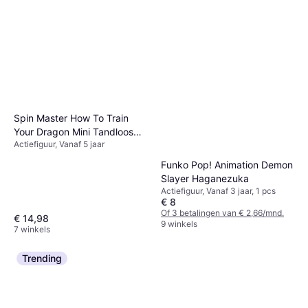
Spin Master How To Train
Your Dragon Mini Tandloos
Actiefiguur, Vanaf 5 jaar
Interactieve Draak
Funko Pop! Animation Demon
Slayer Haganezuka
Actiefiguur, Vanaf 3 jaar, 1 pcs
€ 8
Of 3 betalingen van € 2,66/mnd.
€ 14,98
9 winkels
7 winkels
Trending