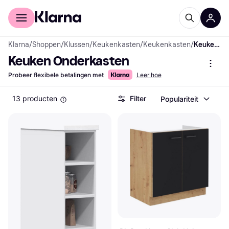
Voor shoppers
Voor bedrijven
Klarna
/
Shoppen
/
Klussen
/
Keukenkasten
/
Keukenkasten
/
Keuken Onderkasten
Keuken Onderkasten
Probeer flexibele betalingen met
Leer hoe
13 producten
Filter
Populariteit