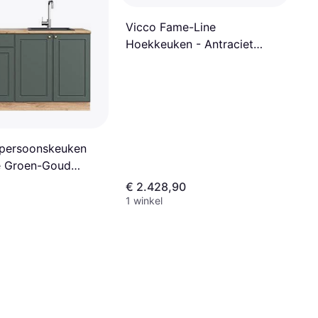
Vicco Fame-Line
Hoekkeuken - Antraciet
Goud/Wit
npersoonskeuken
e Groen-Goud
d Power Eik
€ 2.428,90
1 winkel