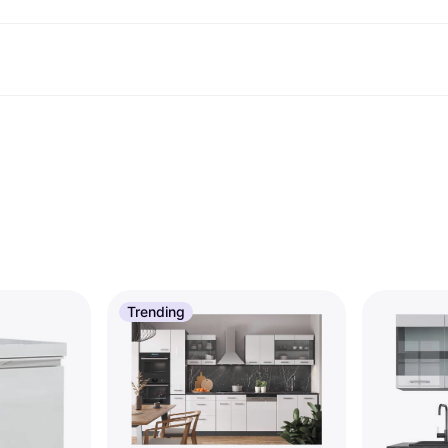
Betaalmethoden
Shop & vergelijk prijzen
Winkelen en beloningen
Financiën
Mobiel
Fotografieën
Kant
t
etaalmethoden
Aanbiedingen
Cashback
Gaming en Entertainment
Klarna Card
Reis-eS
etaal nu
Gezondheid & Schoonheid
Winkeloverzicht
Telefoons & Wearables
Saldo
om
etaal in 3 delen
Kleding
Lidmaatschappen
Kinderen en Familie
Spaarrekeningen
etaal in 30 dagen
Speelgoed
Vrienden uitnodigen
Gemotoriseerde Vervoersmiddelen
Vaste rekening
Huizen en Interieurs
Tuin en Terras
Flex rekening
Geluid & Beeld
Keukenapparaten
Sport en Outdoor
Huishoudapparaten
Computers
Boeken, Films en Muziek
t
Klussen
Alle 
Trending