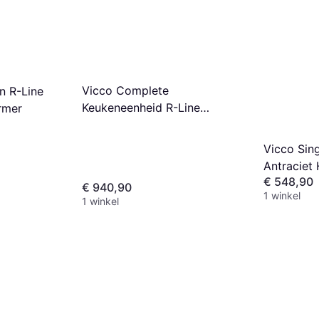
Vicco Complete
n R-Line
Keukeneenheid R-Line
rmer
Antraciet Landhuis Wit
Vicco Sin
Antraciet
€ 548,90
€ 940,90
1 winkel
1 winkel