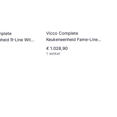
Vicco Complete
mplete
Keukeneenheid Fame-Line
heid R-Line Wit
Groen-Goud Land Power Eik
 Wit
€ 1.028,90
1 winkel