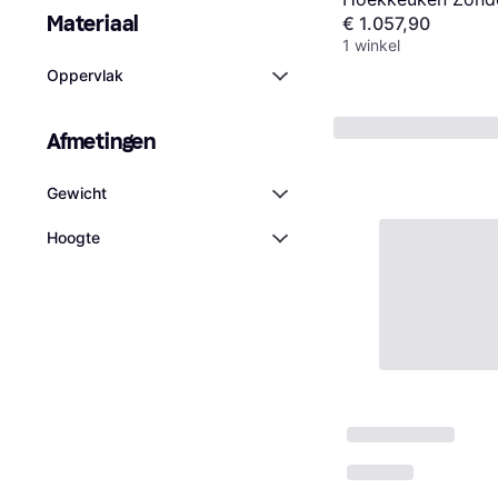
Materiaal
€ 1.057,90
Werkblad - Borde
1 winkel
Hoogglans/Antrac
Oppervlak
Afmetingen
Gewicht
Hoogte