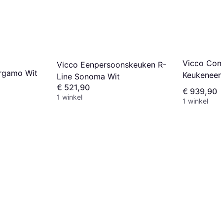
Vicco Co
Vicco Eenpersoonskeuken R-
rgamo Wit
Keukeneen
Line Sonoma Wit
Hoogglans
€ 521,90
€ 939,90
1 winkel
1 winkel