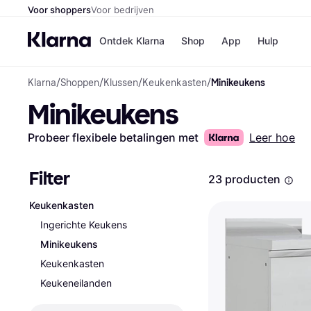
Voor shoppers
Voor bedrijven
Ontdek Klarna
Shop
App
Hulp
Klarna
/
Shoppen
/
Klussen
/
Keukenkasten
/
Minikeukens
Winkels
Minikeukens
MediaMark
B
Bol
B
Booking.c
B
Probeer flexibele betalingen met
Leer hoe
H&M
B
Kruidvat
Filter
23 producten
Keukenkasten
Winkeloverzich
Ingerichte Keukens
Minikeukens
Keukenkasten
Keukeneilanden