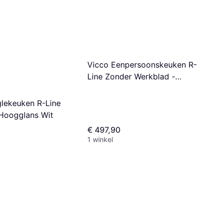
Vicco Eenpersoonskeuken R-
Line Zonder Werkblad -
Antraciet Hoogglans Goud
Eiken
glekeuken R-Line
 Hoogglans Wit
€ 497,90
1 winkel