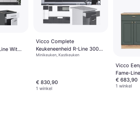
Vicco Complete
Keukeneenheid R-Line 300
ine Wit
Minikeuken, Kastkeuken
cm
et
Vicco Ee
Fame-Lin
€ 683,90
Land/Gou
€ 830,90
1 winkel
1 winkel