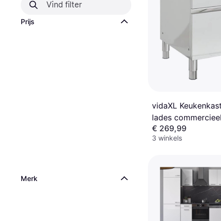
Prijs
vidaXL Keukenkas
lades commercieel 
€ 269,99
staal
3 winkels
Merk