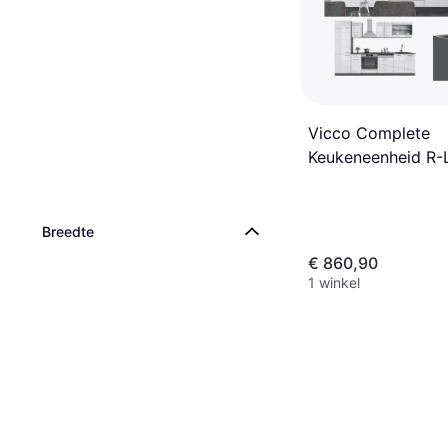
Vicco Complete
Keukeneenheid R-L
Hoogglans Antraci
Breedte
€ 860,90
1 winkel