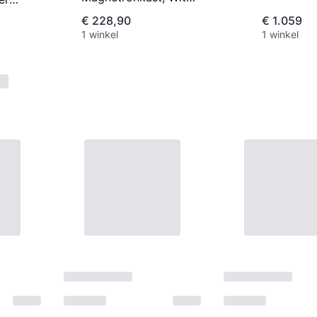
Hoogglans, 60 cm
aux
€ 228,90
€ 1.059
iet
1 winkel
1 winkel