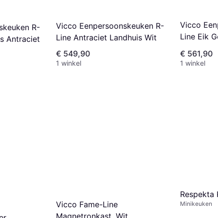
Vicco Een
Vicco Eenpersoonskeuken R-
skeuken R-
Line Eik 
Line Antraciet Landhuis Wit
s Antraciet
€ 549,90
€ 561,90
1 winkel
1 winkel
Respekta
Vicco Fame-Line
Minikeuken
Magnetronkast, Wit
er