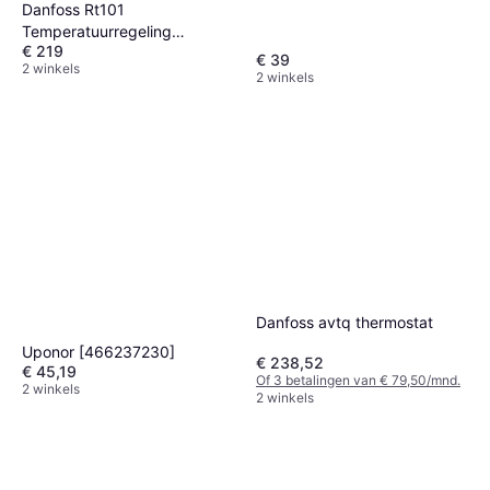
Danfoss Rt101
Temperatuurregeling
€ 219
cap.tube
€ 39
2 winkels
2 winkels
Danfoss avtq thermostat
Uponor [466237230]
€ 238,52
€ 45,19
Of 3 betalingen van € 79,50/mnd.
2 winkels
2 winkels