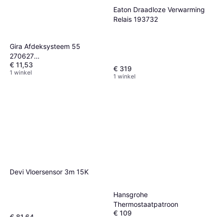
Eaton Draadloze Verwarming
Relais 193732
Gira Afdeksysteem 55
270627
€ 11,53
Verwarmingsaccessoires
€ 319
1 winkel
1 winkel
Devi Vloersensor 3m 15K
Hansgrohe
Thermostaatpatroon
€ 109
€ 81,64