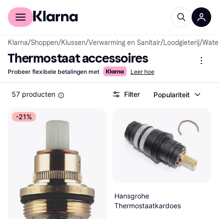
Voor shoppers
Voor bedrijven
Klarna
/
Shoppen
/
Klussen
/
Verwarming en Sanitair
/
Loodgieterij
/
Wate
Thermostaat accessoires
Probeer flexibele betalingen met
Leer hoe
57 producten
Filter
Populariteit
-21%
Hansgrohe
Thermostaatkardoes