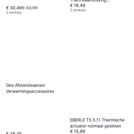
€ 18,49
stroomloos gesloten
€ 30,49
€ 33,99
2 winkels
Thermisch
2 winkels
Gira Afstandssensor
Verwarmingsaccessoires
EBERLE TS 5.11 Thermische
actuator normaal gesloten
€ 15,99
€ 28,35