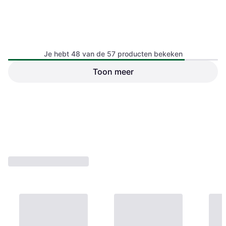
Siemens Temperature Control
Accessory ALT-C001
Je hebt 48 van de 57 producten bekeken
Toon meer
Siemens Room Temperature
Sensor
€ 4,83
€ 16,29
Niet op voorraad
Niet op voorraad
1
2