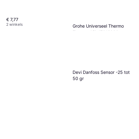
€ 7,77
2 winkels
Grohe Universeel Thermo
Element 1/2 47012000
€ 200,47
2 winkels
Devi Danfoss Sensor -25 tot
50 gr