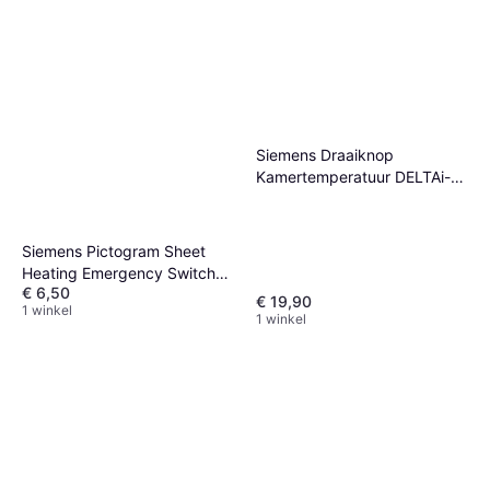
Siemens Draaiknop
Kamertemperatuur DELTAi-
Systeem WS GLZ 5TC9220
Siemens Pictogram Sheet
Heating Emergency Switch
€ 6,50
5TG1894
€ 19,90
1 winkel
1 winkel