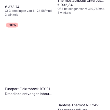
Thermostatmodul Unterputz
€ 932,34
45712700
€ 373,74
Of 3 betalingen van € 310,78/mnd.
Of 3 betalingen van € 124,58/mnd.
3 winkels
3 winkels
-10%
Europart Elektrobock BT001
Draadloze ontvanger Inbouw
(in muur) 1 stuk(s)
Danfoss Thermot NC 24V
Thermoaandrijving