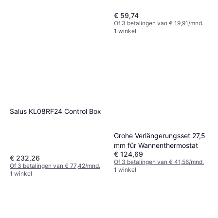
€ 59,74
Of 3 betalingen van € 19,91/mnd.
1 winkel
Grohe 47010000
€ 194,09
1 winkel
Salus KL08RF24 Control Box
Grohe Verlängerungsset 27,5
mm für Wannenthermostat
€ 124,69
€ 232,26
Of 3 betalingen van € 41,56/mnd.
Of 3 betalingen van € 77,42/mnd.
1 winkel
1 winkel