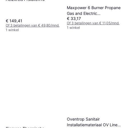
Maxpower 6 Burner Propane
Gas and Electric
€ 33,17
Freestanding BBQ Oven Grill
€ 149,41
Of 3 betalingen van € 11,05/mnd.
Of 3 betalingen van € 49,80/mnd.
1 winkel
1 winkel
Oventrop Sanitair
Installatiemateriaal OV Lineg