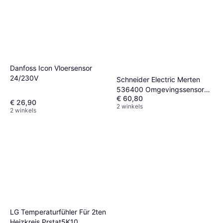
Danfoss Icon Vloersensor
24/230V
Schneider Electric Merten
536400 Omgevingssensor
€ 60,80
Verwarmingsaccessoires
€ 26,90
2 winkels
2 winkels
LG Temperaturfühler Für 2ten
Heizkreis Prstat5K10