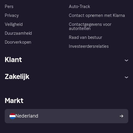
Pers
Auto-Track
Privacy
Contact opnemen met Klarna
Veiligheid
Contactgegevens voor
autoriteiten
Duurzaamheid
Raad van bestuur
Doorverkopen
Investeerdersrelaties
Klant
Hulp
Klachten
Zakelijk
Login
Onze belofte
Webwinkelsupport
Developers
De Klarna app
Privacyinstellingen
Zakelijke login
Operationele status
Markt
Winkeloverzicht
Je herroepingsrecht
Verkoop met Klarna
Platformen en partners
Kopersbescherming voor
consumenten
Nederland