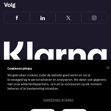
Volg
Cookies en privacy
Wij gebruiken cookies zodat de website goed werkt en om je
browsegedrag te personaliseren en analyseren. We delen ook gegevens
Copyright © 2005-2026 Klarna Bank AB (publ). Headquarters: Stockholm, Sweden. All
rights reserved. Klarna Bank AB (publ). Sveavägen 46, 111 34 Stockholm. Organization
met onze advertentiepartners. Je kunt je voorkeuren op elk moment
number: 556737-0431
beheren of je toestemming intrekken.
Cookies
Klarna.com
Instellingen wijzigen