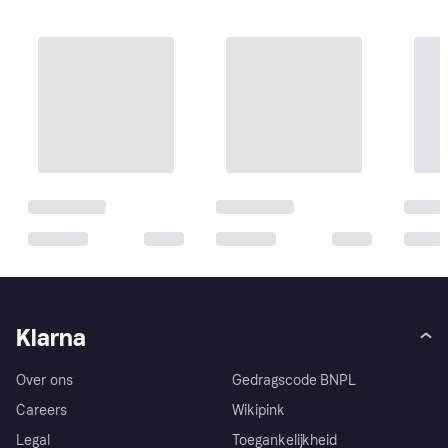
Klarna
Over ons
Gedragscode BNPL
Careers
Wikipink
Legal
Toegankelijkheid