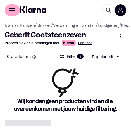
Voor shoppers
Voor bedrijven
Klarna
/
Shoppen
/
Klussen
/
Verwarming en Sanitair
/
Loodgieterij
/
Klep
Geberit Gootsteenzeven
Probeer flexibele betalingen met
Leer hoe
0 producten
Filter
Populariteit
1
Wij konden geen producten vinden die 
overeenkomen met jouw huidige filtering.