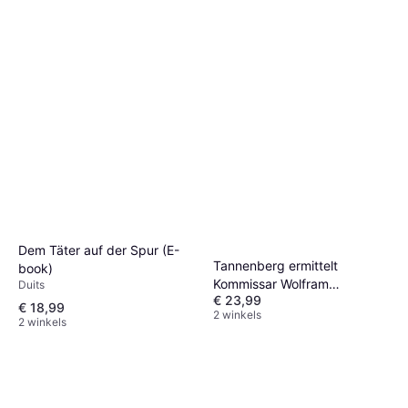
Dem Täter auf der Spur (E-
Tannenberg ermittelt
book)
Kommissar Wolfram
Duits
€ 23,99
Tannenberg Bernd
€ 18,99
2 winkels
Franzinger ePub (E-Book)
2 winkels