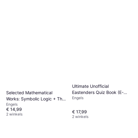
Ultimate Unofficial
Eastenders Quiz Book (E-
Selected Mathematical
Engels
book, 2015)
Works: Symbolic Logic + The
Engels
Game of Logic + Feeding the
€ 14,99
Mind (E-book, 2014)
€ 17,99
2 winkels
2 winkels