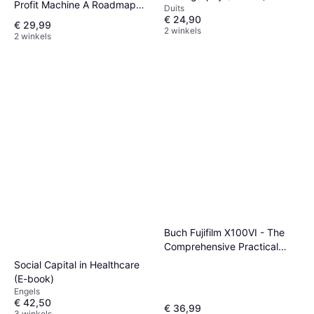
Profit Machine A Roadmap
Duits
EBook (E-book)
€ 24,90
€ 29,99
2 winkels
2 winkels
Buch Fujifilm X100VI - The
Comprehensive Practical
Guide to Your Camera (E-
Social Capital in Healthcare
book)
(E-book)
Engels
€ 42,50
€ 36,99
3 winkels