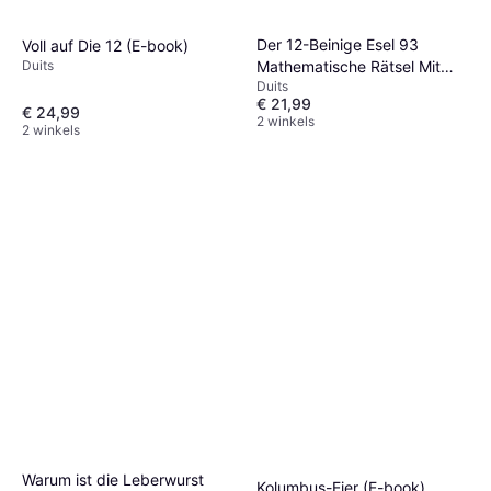
Der 12-Beinige Esel 93
Voll auf Die 12 (E-book)
Mathematische Rätsel Mit
Duits
Duits
Ausführlichen Lösungen (E-
€ 21,99
book)
€ 24,99
2 winkels
2 winkels
Warum ist die Leberwurst
Kolumbus-Eier (E-book)