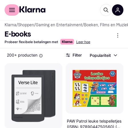
Voor shoppers
Voor bedrijven
Klarna
/
Shoppen
/
Gaming en Entertainment
/
Boeken, Films en Muzie
E-books
Probeer flexibele betalingen met
Leer hoe
200+ producten
Filter
Populariteit
PAW Patrol leuke telspelletjes
(ISBN: 9789044750560) (E-