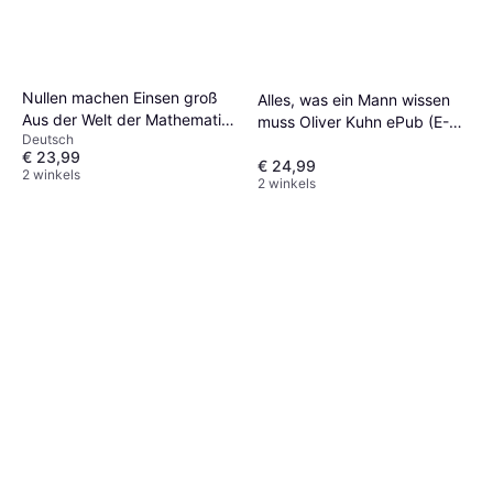
Nullen machen Einsen groß
Alles, was ein Mann wissen
Aus der Welt der Mathematik
muss Oliver Kuhn ePub (E-
Deutsch
Bd.2 Holger Dambeck ePub
Book)
€ 23,99
(E-Book)
€ 24,99
2 winkels
2 winkels