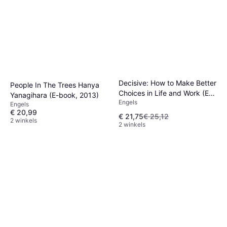
Decisive: How to Make Better
People In The Trees Hanya
Choices in Life and Work (E-
Yanagihara (E-book, 2013)
Engels
book, 2013)
Engels
€ 20,99
€ 21,75
€ 25,12
2 winkels
2 winkels