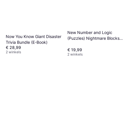
New Number and Logic
Now You Know Giant Disaster
(Puzzles) Nightmare Blocks
Trivia Bundle (E-Book)
(E-book)
€ 28,99
€ 19,99
2 winkels
2 winkels