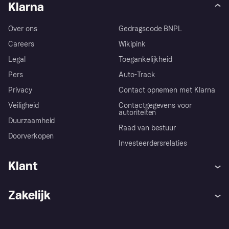
Klarna
Over ons
Gedragscode BNPL
Careers
Wikipink
Legal
Toegankelijkheid
Pers
Auto-Track
Privacy
Contact opnemen met Klarna
Veiligheid
Contactgegevens voor
autoriteiten
Duurzaamheid
Raad van bestuur
Doorverkopen
Investeerdersrelaties
Klant
Hulp
Klachten
Zakelijk
Login
Onze belofte
Webwinkelsupport
Developers
De Klarna app
Privacyinstellingen