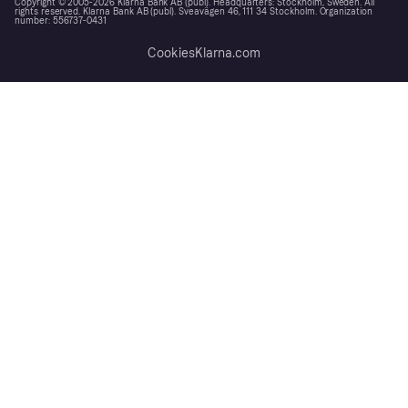
Copyright © 2005-2026 Klarna Bank AB (publ). Headquarters: Stockholm, Sweden. All
rights reserved. Klarna Bank AB (publ). Sveavägen 46, 111 34 Stockholm. Organization
number: 556737-0431
Cookies
Klarna.com