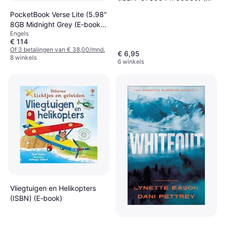
book)
PocketBook Verse Lite (5.98"
8GB Midnight Grey (E-book,
Engels
1973)
€ 114
Of 3 betalingen van € 38,00/mnd.
€ 6,95
8 winkels
6 winkels
Vliegtuigen en Helikopters
(ISBN) (E-book)