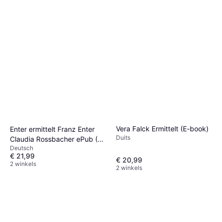
Vera Falck Ermittelt (E-book)
Enter ermittelt Franz Enter
Duits
Claudia Rossbacher ePub (E-
Deutsch
Book)
€ 21,99
€ 20,99
2 winkels
2 winkels