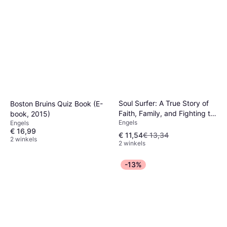
Soul Surfer: A True Story of
Boston Bruins Quiz Book (E-
Faith, Family, and Fighting to
book, 2015)
Engels
Engels
Get Back on the Board (E-
€ 16,99
book, 2006)
€ 11,54
€ 13,34
2 winkels
2 winkels
-13%