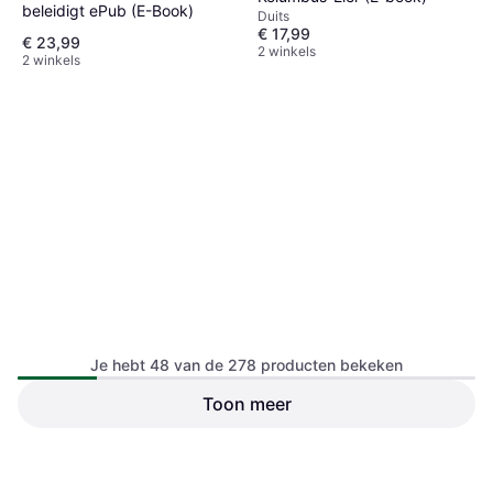
beleidigt ePub (E-Book)
Duits
€ 17,99
€ 23,99
2 winkels
2 winkels
Je hebt 48 van de 278 producten bekeken
Toon meer
Addition ist auch keine
So Werden Sie Zum Quizgott
Lösung (E-book)
(E-book)
Duits
€ 23,99
€ 24,99