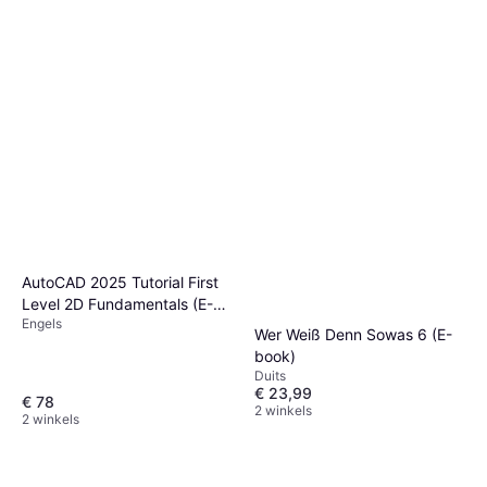
AutoCAD 2025 Tutorial First
Level 2D Fundamentals (E-
Engels
book, 2015)
Wer Weiß Denn Sowas 6 (E-
book)
Duits
€ 23,99
€ 78
2 winkels
2 winkels