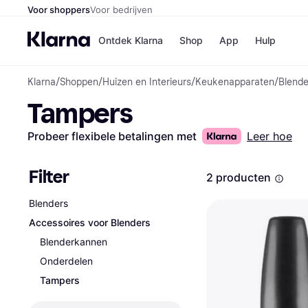
Voor shoppers
Voor bedrijven
Ontdek Klarna
Shop
App
Hulp
Klarna
/
Shoppen
/
Huizen en Interieurs
/
Keukenapparaten
/
Blende
Winkels
Tampers
Media
B
Bol
B
Booki
B
Probeer flexibele betalingen met
Leer hoe
H&M
B
Kruidv
Filter
2 producten
Blenders
Accessoires voor Blenders
Winkelove
Blenderkannen
Onderdelen
Tampers