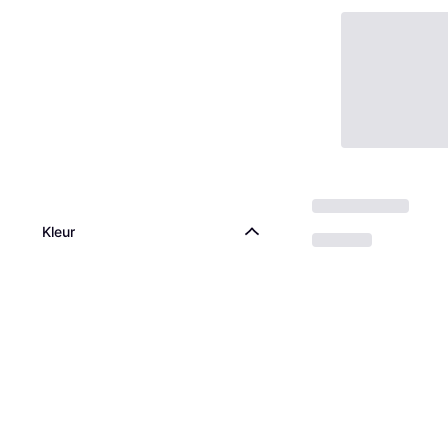
Vitamix Low Profi
€ 21,01
Kleur
Of € 7,00/mnd.
1 winkel