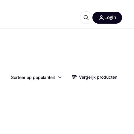
Login
trustingen
IM
Vergelijk producten
Sorteer op populariteit
gorieën