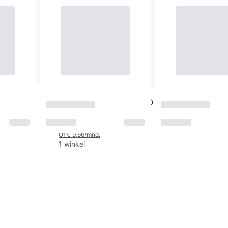
le VI16041
KitchenAid Artisan K400
Blender Tamper
€ 29
Of € 9,66/mnd.
1 winkel