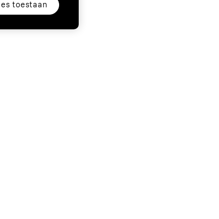
les toestaan
jk
Volg
lsupport