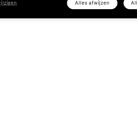
Alles afwijzen
Al
wijzigen
Klant
Zakeli
Hulp
Webwinke