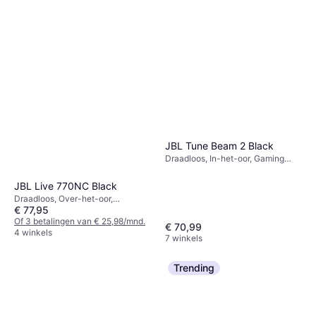
JBL Tune Beam 2 Black
Draadloos, In-het-oor, Gaming
Headset, Microfoon, Passieve
ruisonderdrukking, Bluetooth
JBL Live 770NC Black
Draadloos, Over-het-oor,
€ 77,95
Microfoon, Actieve
ruisonderdrukking, Bluetooth
Of 3 betalingen van € 25,98/mnd.
€ 70,99
4 winkels
7 winkels
Trending