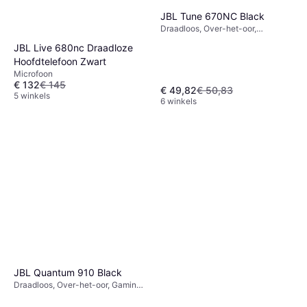
JBL Tune 670NC Black
Draadloos, Over-het-oor,
Microfoon, Bluetooth
JBL Live 680nc Draadloze
Hoofdtelefoon Zwart
Microfoon
€ 132
€ 145
€ 49,82
€ 50,83
5 winkels
6 winkels
JBL Quantum 910 Black
Draadloos, Over-het-oor, Gaming
Headset, Microfoon, Actieve
ruisonderdrukking, Bluetooth