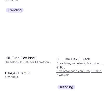
Trending
JBL Tune Flex Black
JBL Live Flex 3 Black
Draadloos, In-het-oor, Microfoon,
Draadloos, In-het-oor, Microfoon,
Actieve ruisonderdrukking,
€ 106
Bluetooth
Bluetooth
Of 3 betalingen van € 35,33/mnd.
€ 64,49
€ 67,99
5 winkels
4 winkels
Trending