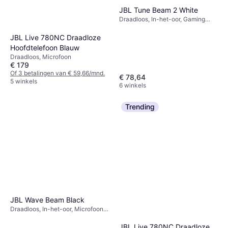
JBL Tune Beam 2 White
Draadloos, In-het-oor, Gaming
Headset, Microfoon, Passieve
ruisonderdrukking, Bluetooth
JBL Live 780NC Draadloze
Hoofdtelefoon Blauw
Draadloos, Microfoon
€ 179
Of 3 betalingen van € 59,66/mnd.
€ 78,64
5 winkels
6 winkels
Trending
JBL Wave Beam Black
Draadloos, In-het-oor, Microfoon,
Bluetooth
JBL Live 780NC Draadloze