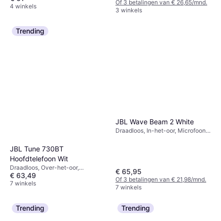
Of 3 betalingen van € 26,65/mnd.
ruisonderdrukking, Bluetooth
4 winkels
3 winkels
Trending
JBL Wave Beam 2 White
Draadloos, In-het-oor, Microfoon,
Actieve ruisonderdrukking,
Bluetooth
JBL Tune 730BT
Hoofdtelefoon Wit
Draadloos, Over-het-oor,
€ 65,95
€ 63,49
Bluetooth
Of 3 betalingen van € 21,98/mnd.
7 winkels
7 winkels
Trending
Trending