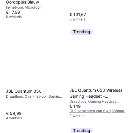
Actieve ruisonderdrukking,
Oordopjes Blauw
Bluetooth
In-het-oor, Microfoon
€ 17,99
€ 101,67
6 winkels
5 winkels
Trending
JBL Quantum 650 Wireless
JBL Quantum 350
Gaming Headset -
Draadloos, Over-het-oor, Gaming
Headset, Microfoon
Draadloos, Gaming Headset,
White/Orange
€ 149
Microfoon, Bluetooth
Of 3 betalingen van € 49,66/mnd.
€ 59,99
2 winkels
4 winkels
Trending