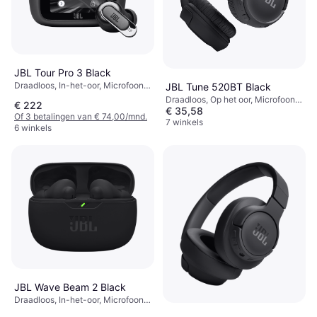
JBL Tour Pro 3 Black
Draadloos, In-het-oor, Microfoon,
JBL Tune 520BT Black
Actieve ruisonderdrukking,
Draadloos, Op het oor, Microfoon,
€ 222
Bluetooth
€ 35,58
Bluetooth
Of 3 betalingen van € 74,00/mnd.
7 winkels
6 winkels
JBL Wave Beam 2 Black
Draadloos, In-het-oor, Microfoon,
Actieve ruisonderdrukking,