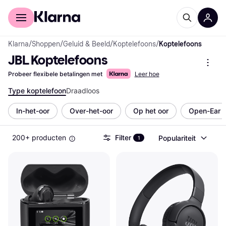
Voor shoppers
Voor bedrijven
Klarna
/
Shoppen
/
Geluid & Beeld
/
Koptelefoons
/
Koptelefoons
JBL Koptelefoons
Probeer flexibele betalingen met
Leer hoe
Type koptelefoon
Draadloos
In-het-oor
Over-het-oor
Op het oor
Open-Ear (
200+ producten
Filter
Populariteit
1