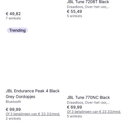
JBL Tune 720BT Black
Bluetooth
Draadloos, Over-het-oor,
€ 55,49
Microfoon, Actieve
€ 49,82
ruisonderdrukking, Bluetooth
5 winkels
7 winkels
Trending
JBL Endurance Peak 4 Black
Grey Oordopjes
JBL Tune 770NC Black
Bluetooth
Draadloos, Over-het-oor,
€ 69,99
Microfoon, Actieve
€ 99,99
ruisonderdrukking, Bluetooth
Of 3 betalingen van € 23,33/mnd.
Of 3 betalingen van € 33,33/mnd.
5 winkels
2 winkels