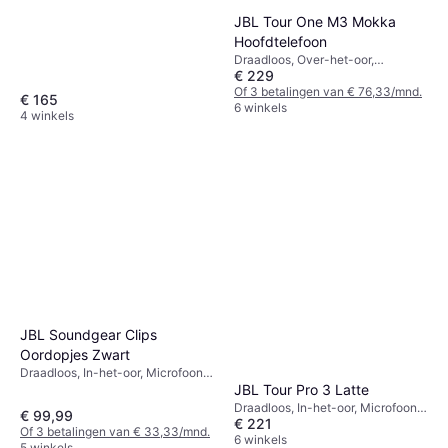
JBL Tour One M3 Mokka
Hoofdtelefoon
Draadloos, Over-het-oor,
€ 229
Microfoon, Actieve
ruisonderdrukking, Bluetooth
Of 3 betalingen van € 76,33/mnd.
€ 165
6 winkels
4 winkels
JBL Soundgear Clips
Oordopjes Zwart
Draadloos, In-het-oor, Microfoon,
JBL Tour Pro 3 Latte
Bluetooth
Draadloos, In-het-oor, Microfoon,
€ 99,99
€ 221
Actieve ruisonderdrukking,
Of 3 betalingen van € 33,33/mnd.
Bluetooth
6 winkels
5 winkels