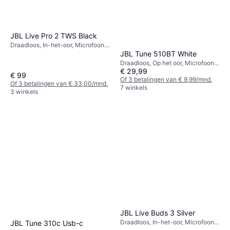
JBL Live Pro 2 TWS Black
Draadloos, In-het-oor, Microfoon,
Actieve ruisonderdrukking,
JBL Tune 510BT White
Bluetooth
Draadloos, Op het oor, Microfoon,
€ 29,99
Bluetooth
€ 99
Of 3 betalingen van € 9,99/mnd.
Of 3 betalingen van € 33,00/mnd.
7 winkels
3 winkels
JBL Live Buds 3 Silver
Draadloos, In-het-oor, Microfoon,
JBL Tune 310c Usb-c