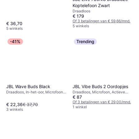
Koptelefoon Zwart
Draadloos
€ 179
Of 3 betalingen van € 59,66/mnd.
€ 36,70
5 winkels
5 winkels
-41%
Trending
JBL Wave Buds Black
JBL Vibe Buds 2 Oordopjes
Draadloos, In-het-oor, Microfoon,
Draadloos, Microfoon, Actieve
€ 87
Bluetooth
ruisonderdrukking, Bluetooth
Of 3 betalingen van € 29,00/mnd.
€ 22,36
€ 37,70
1 winkel
3 winkels