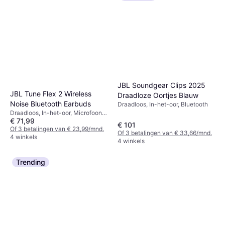
JBL Soundgear Clips 2025
JBL Tune Flex 2 Wireless
Draadloze Oortjes Blauw
Noise Bluetooth Earbuds
Draadloos, In-het-oor, Bluetooth
Draadloos, In-het-oor, Microfoon,
€ 71,99
Bluetooth
€ 101
Of 3 betalingen van € 23,99/mnd.
Of 3 betalingen van € 33,66/mnd.
4 winkels
4 winkels
Trending