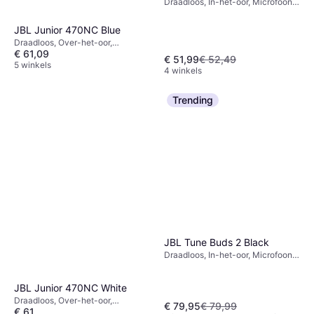
Draadloos, In-het-oor, Microfoon,
Bluetooth
JBL Junior 470NC Blue
Draadloos, Over-het-oor,
€ 61,09
Microfoon, Actieve
€ 51,99
€ 52,49
ruisonderdrukking, Bluetooth
5 winkels
4 winkels
Trending
JBL Tune Buds 2 Black
Draadloos, In-het-oor, Microfoon,
Actieve ruisonderdrukking,
Bluetooth
JBL Junior 470NC White
Draadloos, Over-het-oor,
€ 79,95
€ 79,99
€ 61
Microfoon, Actieve