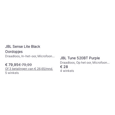
JBL Sense Lite Black
Oordopjes
Draadloos, In-het-oor, Microfoon,
JBL Tune 520BT Purple
Bluetooth
Draadloos, Op het oor, Microfoon,
€ 79,95
€ 79,99
€ 28
Bluetooth
Of 3 betalingen van € 26,65/mnd.
4 winkels
5 winkels